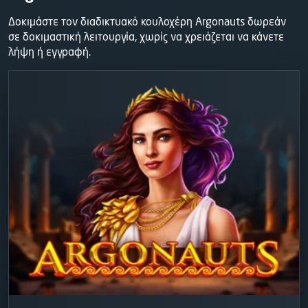
Δοκιμάστε τον διαδικτυακό κουλοχέρη Argonauts δωρεάν
σε δοκιμαστική λειτουργία, χωρίς να χρειάζεται να κάνετε
λήψη ή εγγραφή.