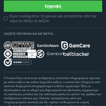
Εγγραφή
Είμαι τουλάχιστον 18 χρονών και επιτρέπεται από τον
νόμο να παίξω σε καζίνο
ΠΑΊΖΕΤΕ ΥΠΕΎΘΥΝΑ ΚΑΙ ΜΕ ΜΈΤΡΟ.
Η Casino Guru είναι ένας ανεξάρτητος ιστότοπος πληροφοριών σχετικά
με online καζίνο και online παιχνίδια καζίνο, ο οποίος δεν ελέγχεται από
κανέναν διαχειριστή στοιχηματισμού ή άλλον οργανισμό. Όλες οι
αξιολογήσεις και οι οδηγοί μας δημιουργούνται αξιόπιστα, σύμφωνα με
τις καλύτερες γνώσεις και την καλύτερη κρίση των μελών της ομάδας των
ανεξάρτητων ειδικών μας. Ωστόσο, προορίζονται μόνο για
πληροφοριακούς σκοπούς και δεν πρέπει να θεωρούνται νομική