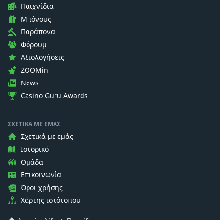
Παιχνίδια
Μπόνους
Παράπονα
Φόρουμ
Αξιολογήσεις
ZOOMin
News
Casino Guru Awards
ΣΧΕΤΙΚΆ ΜΕ ΕΜΆΣ
Σχετικά με εμάς
Ιστορικό
Ομάδα
Επικοινωνία
Όροι χρήσης
Χάρτης ιστότοπου