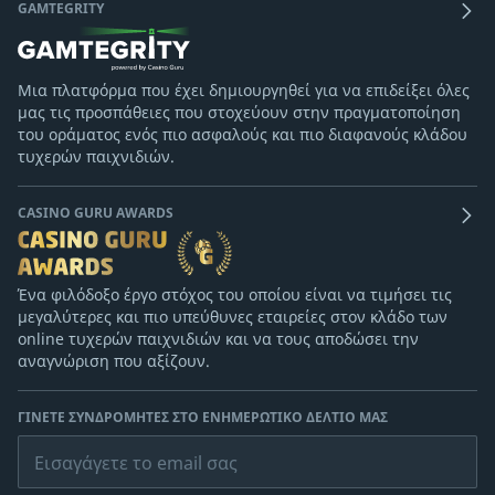
GAMTEGRITY
Μια πλατφόρμα που έχει δημιουργηθεί για να επιδείξει όλες
μας τις προσπάθειες που στοχεύουν στην πραγματοποίηση
του οράματος ενός πιο ασφαλούς και πιο διαφανούς κλάδου
τυχερών παιχνιδιών.
CASINO GURU AWARDS
Ένα φιλόδοξο έργο στόχος του οποίου είναι να τιμήσει τις
μεγαλύτερες και πιο υπεύθυνες εταιρείες στον κλάδο των
online τυχερών παιχνιδιών και να τους αποδώσει την
αναγνώριση που αξίζουν.
ΓΊΝΕΤΕ ΣΥΝΔΡΟΜΗΤΈΣ ΣΤΟ ΕΝΗΜΕΡΩΤΙΚΌ ΔΕΛΤΊΟ ΜΑΣ
Εισαγάγετε το email σας