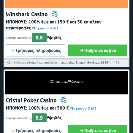
Winshark Casino
ΜΠΌΝΟΥΣ:
100% έως και 150 €
και 50 επιπλέον
περιστροφές
*Ισχύουν Ο&Π
8.6
Υψηλός
Δείκτης ασφάλειας
Γρήγορες πληροφορίες
Παίξτε σε καζίνο
+21. Κίνδυνος εθισμού και απώλειας περιουσίας. Γραμμή βοήθειας ΚΕΘΕΑ: 1114.
Cristal Poker Casino
ΜΠΌΝΟΥΣ:
100% έως και 500 €
*Ισχύουν Ο&Π
8.9
Υψηλός
Δείκτης ασφάλειας
Γρήγορες πληροφορίες
Παίξτε σε καζίνο