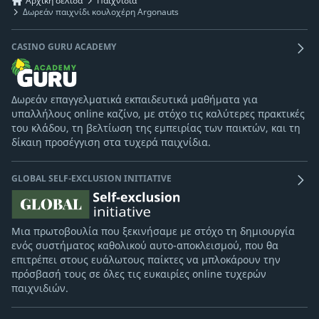
Αρχική σελίδα
Παιχνίδια
Δωρεάν παιχνίδι κουλοχέρη Argonauts
CASINO GURU ACADEMY
Δωρεάν επαγγελματικά εκπαιδευτικά μαθήματα για
υπαλλήλους online καζίνο, με στόχο τις καλύτερες πρακτικές
του κλάδου, τη βελτίωση της εμπειρίας των παικτών, και τη
δίκαιη προσέγγιση στα τυχερά παιχνίδια.
GLOBAL SELF-EXCLUSION INITIATIVE
Μια πρωτοβουλία που ξεκινήσαμε με στόχο τη δημιουργία
ενός συστήματος καθολικού αυτο-αποκλεισμού, που θα
επιτρέπει στους ευάλωτους παίκτες να μπλοκάρουν την
πρόσβασή τους σε όλες τις ευκαιρίες online τυχερών
παιχνιδιών.