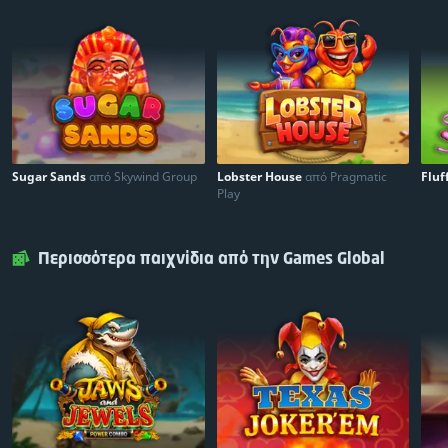
25 $
10
Sugar Sands
από Skywind Group
Lobster House
από Pragmatic
Fluf
Play
Περισσότερα παιχνίδια από την Games Global