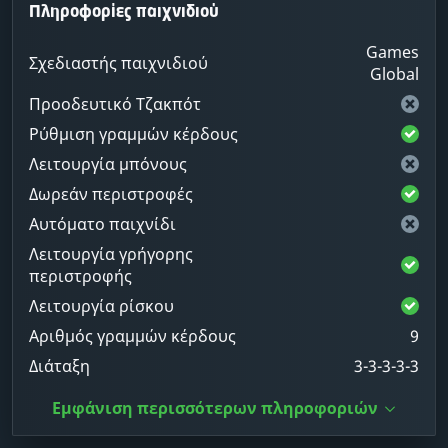
Πληροφορίες παιχνιδιού
Games
Σχεδιαστής παιχνιδιού
Global
Προοδευτικό Τζακπότ
Ρύθμιση γραμμών κέρδους
Λειτουργία μπόνους
Δωρεάν περιστροφές
Αυτόματο παιχνίδι
Λειτουργία γρήγορης
περιστροφής
Λειτουργία ρίσκου
Αριθμός γραμμών κέρδους
9
Διάταξη
3-3-3-3-3
Εμφάνιση περισσότερων πληροφοριών