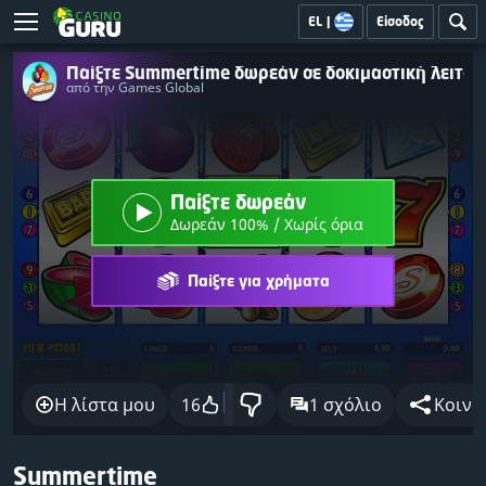
EL
|
Είσοδος
Παίξτε Summertime δωρεάν σε δοκιμαστική λειτου
από την Games Global
Παίξτε δωρεάν
Δωρεάν 100% / Χωρίς όρια
Παίξτε για χρήματα
Η λίστα μου
16
1 σχόλιο
Κοινο
Summertime