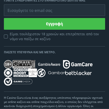
ΓΊΝΕΤΕ ΣΥΝΔΡΟΜΗΤΈΣ ΣΤΟ ΕΝΗΜΕΡΩΤΙΚΌ ΔΕΛΤΊΟ ΜΑΣ
Εισαγάγετε το email σας
Εγγραφή
Είμαι τουλάχιστον 18 χρονών και επιτρέπεται από τον
νόμο να παίξω σε καζίνο
ΠΑΊΖΕΤΕ ΥΠΕΎΘΥΝΑ ΚΑΙ ΜΕ ΜΈΤΡΟ.
Η Casino Guru είναι ένας ανεξάρτητος ιστότοπος πληροφοριών σχετικά
με online καζίνο και online παιχνίδια καζίνο, ο οποίος δεν ελέγχεται από
κανέναν διαχειριστή στοιχηματισμού ή άλλον οργανισμό. Όλες οι