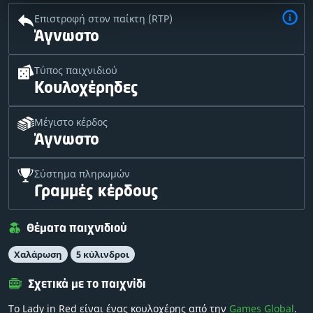
Επιστροφή στον παίκτη (RTP)
Άγνωστο
Τύπος παιχνιδιού
Κουλοχέρηδες
Μέγιστο κέρδος
Άγνωστο
Σύστημα πληρωμών
Γραμμές κέρδους
Θέματα παιχνιδιού
Χαλάρωση
5 κύλινδροι
Σχετικά με το παιχνίδι
Το Lady in Red είναι ένας κουλοχέρης από την
Games Global
.