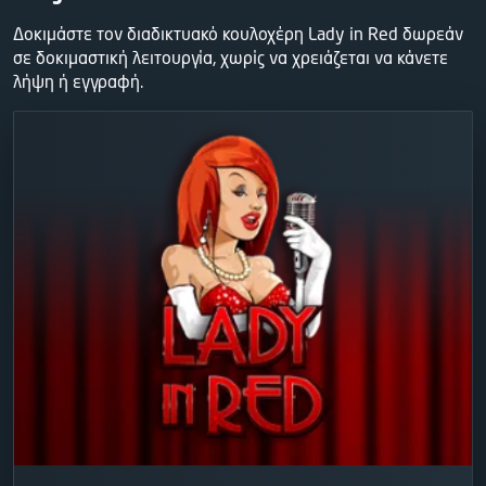
Δοκιμάστε τον διαδικτυακό κουλοχέρη Lady in Red δωρεάν
σε δοκιμαστική λειτουργία, χωρίς να χρειάζεται να κάνετε
λήψη ή εγγραφή.