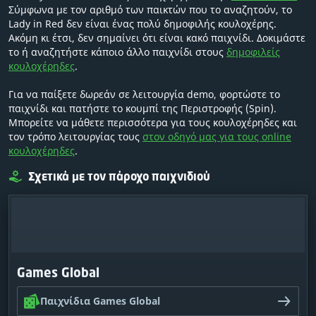
Σύμφωνα με τον αριθμό των παικτών που το αναζητούν, το
Lady in Red δεν είναι ένας πολύ δημοφιλής κουλοχέρης.
Ακόμη κι έτσι, δεν σημαίνει ότι είναι κακό παιχνίδι. Δοκιμάστε
το ή αναζητήστε κάποιο άλλο παιχνίδι στους
δημοφιλείς
κουλοχέρηδες
.
Για να παίξετε δωρεάν σε λειτουργία demo, φορτώστε το
παιχνίδι και πατήστε το κουμπί της Περιστροφής (Spin).
Μπορείτε να μάθετε περισσότερα για τους κουλοχέρηδες και
τον τρόπο λειτουργίας τους
στον οδηγό μας για τους online
κουλοχέρηδες
.
Σχετικά με τον πάροχο παιχνιδιού
Games Global
Παιχνίδια Games Global