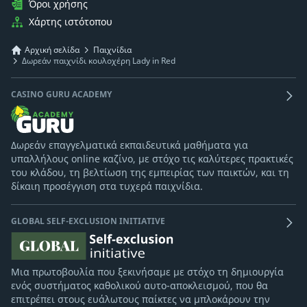
Όροι χρήσης
Χάρτης ιστότοπου
Αρχική σελίδα
Παιχνίδια
Δωρεάν παιχνίδι κουλοχέρη Lady in Red
CASINO GURU ACADEMY
Δωρεάν επαγγελματικά εκπαιδευτικά μαθήματα για
υπαλλήλους online καζίνο, με στόχο τις καλύτερες πρακτικές
του κλάδου, τη βελτίωση της εμπειρίας των παικτών, και τη
δίκαιη προσέγγιση στα τυχερά παιχνίδια.
GLOBAL SELF-EXCLUSION INITIATIVE
Μια πρωτοβουλία που ξεκινήσαμε με στόχο τη δημιουργία
ενός συστήματος καθολικού αυτο-αποκλεισμού, που θα
επιτρέπει στους ευάλωτους παίκτες να μπλοκάρουν την