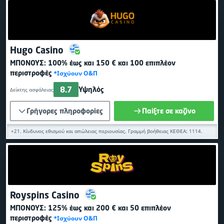
Hugo Casino
ΜΠΌΝΟΥΣ:
100% έως και 150 €
και 100 επιπλέον
περιστροφές
*Ισχύουν Ο&Π
8.7
Υψηλός
Δείκτης ασφάλειας
Γρήγορες πληροφορίες
Παίξτε σε καζίνο
+21. Κίνδυνος εθισμού και απώλειας περιουσίας. Γραμμή βοήθειας ΚΕΘΕΑ: 1114.
Royspins Casino
ΜΠΌΝΟΥΣ:
125% έως και 200 €
και 50 επιπλέον
περιστροφές
*Ισχύουν Ο&Π