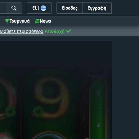
EL
|
Είσοδος
Εγγραφή
Τουρνουά
News
Μάθετε περισσότερα
Αποδοχή