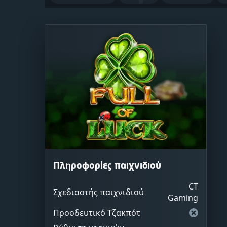
Πληροφορίες παιχνιδιού
CT
Σχεδιαστής παιχνιδιού
Gaming
Προοδευτικό Τζακπότ