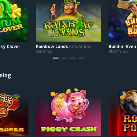
ky Clover
Rainbow Lands
από Amigo
Buildin' Eve
Gaming
Play'n GO
ming