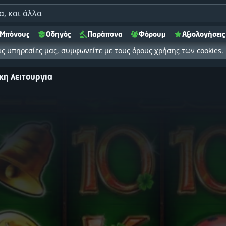
Μπόνους
Οδηγός
Παράπονα
Φόρουμ
Αξιολογήσεις
ις υπηρεσίες μας, συμφωνείτε με τους όρους χρήσης των cookies.
ική λειτουργία