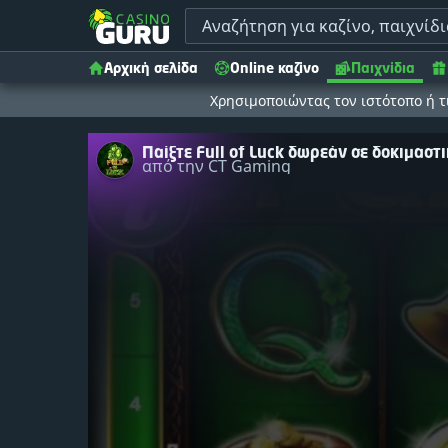
Αρχική σελίδα
Online καζίνο
Παιχνίδια
Χρησιμοποιώντας τον ιστότοπο ή τ
Παίξτε Full of Luck δωρεάν σε δοκιμαστ
από την CT Gaming