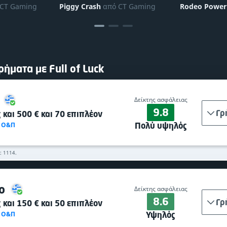
 CT Gaming
Piggy Crash
από CT Gaming
Rodeo Powe
ήματα με Full of Luck
o
Δείκτης ασφάλειας
9.8
 και 500 €
και 70 επιπλέον
Πολύ υψηλός
 Ο&Π
: 1114.
no
Δείκτης ασφάλειας
8.6
 και 150 €
και 50 επιπλέον
Υψηλός
 Ο&Π