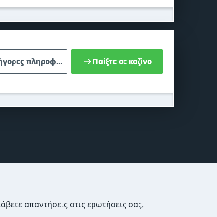
Γρήγορες πληροφορίες
Παίξτε σε καζίνο
 λάβετε απαντήσεις στις ερωτήσεις σας.