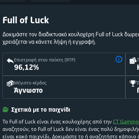
Full of Luck
Δοκιμάστε τον διαδικτυακό κουλοχέρη Full of Luck δωρεά
χρειάζεται να κάνετε λήψη ή εγγραφή.
Επιστροφή στον παίκτη (RTP)
96,12%
Μέγιστο κέρδος
Άγνωστο
Σχετικά με το παιχνίδι
Το Full of Luck είναι ένας κουλοχέρης από την
CT Gaming
αναζητούν, το Full of Luck δεν είναι ένας πολύ δημοφιλή
είναι κακό παιχνίδι. Δοκιμάστε το ή αναζητήστε κάποιο