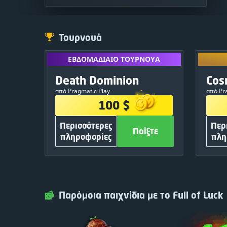
Τουρνουά
ΕΒΔΟΜΑΔΙΑΊΟ ΤΟΥΡΝΟΥΆ
ΕΒΔΟΜΑΔΙΑΊΟ ΤΟΥΡΝΟΥΆ
ΟΜΆΔΑ ΒΡΑΒΕΊΩΝ
Death Dominion
Cos
00
:
18
:
43
25
100 $
από Pragmatic Play
από Pr
100 $
50 $
1
380 $
30 $
2
250 $
Περισσότερες
Περ
Παίξτε
20 $
3
120 $
πληροφορίες
πλη
75 $
ΆΛΛΕΣ ΠΛΗΡΟΦΟΡΊΕΣ
50 $
250
Συνολικές δωρεάν
750
Παίξτε
Κλείσιμο
25 $
περιστροφές:
25 $
Pragmatic
Πάροχος
Pr
Play
παιχνιδιών:
Παρόμοια παιχνίδια με το Full of Luck
25 $
ΔΩΡΕΑΝ
Είσοδος:
ΔΩΡ
25 $
25 $