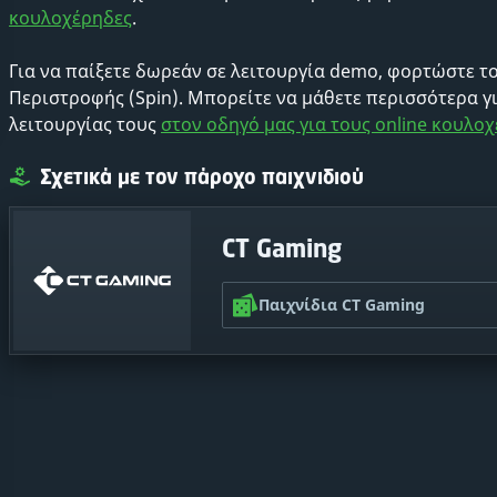
κουλοχέρηδες
.
Για να παίξετε δωρεάν σε λειτουργία demo, φορτώστε το
Περιστροφής (Spin). Μπορείτε να μάθετε περισσότερα γ
λειτουργίας τους
στον οδηγό μας για τους online κουλο
Σχετικά με τον πάροχο παιχνιδιού
CT Gaming
Παιχνίδια CT Gaming