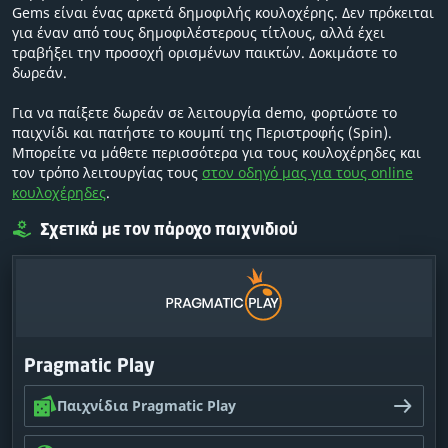
Gems είναι ένας αρκετά δημοφιλής κουλοχέρης. Δεν πρόκειται
για έναν από τους δημοφιλέστερους τίτλους, αλλά έχει
τραβήξει την προσοχή ορισμένων παικτών. Δοκιμάστε το
δωρεάν.
Για να παίξετε δωρεάν σε λειτουργία demo, φορτώστε το
παιχνίδι και πατήστε το κουμπί της Περιστροφής (Spin).
Μπορείτε να μάθετε περισσότερα για τους κουλοχέρηδες και
τον τρόπο λειτουργίας τους
στον οδηγό μας για τους online
κουλοχέρηδες
.
Σχετικά με τον πάροχο παιχνιδιού
Pragmatic Play
Παιχνίδια Pragmatic Play