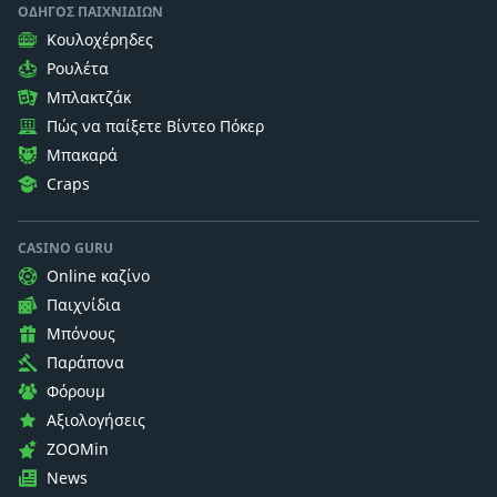
ΟΔΗΓΌΣ ΠΑΙΧΝΙΔΙΏΝ
Κουλοχέρηδες
Ρουλέτα
Μπλακτζάκ
Πώς να παίξετε Βίντεο Πόκερ
Μπακαρά
Craps
CASINO GURU
Online καζίνο
Παιχνίδια
Μπόνους
Παράπονα
Φόρουμ
Αξιολογήσεις
ZOOMin
News