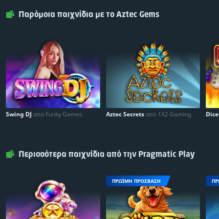
25 $
ΔΩΡΕΑΝ
Είσοδος:
ΔΩΡΕΑΝ
Παρόμοια παιχνίδια με το Aztec Gems
25 $
25 $
Swing DJ
από Funky Games
Aztec Secrets
από 1X2 Gaming
Dice
Περισσότερα παιχνίδια από την Pragmatic Play
ΠΡΏΙΜΗ ΠΡΌΣΒΑΣΗ
ΠΡ