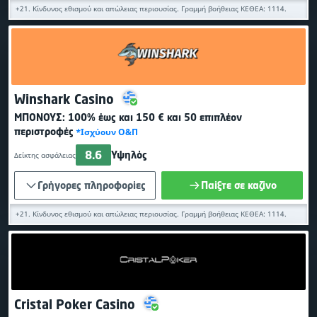
+21. Κίνδυνος εθισμού και απώλειας περιουσίας. Γραμμή βοήθειας ΚΕΘΕΑ: 1114.
Winshark Casino
ΜΠΌΝΟΥΣ:
100% έως και 150 €
και 50 επιπλέον
περιστροφές
*Ισχύουν Ο&Π
8.6
Υψηλός
Δείκτης ασφάλειας
Γρήγορες πληροφορίες
Παίξτε σε καζίνο
+21. Κίνδυνος εθισμού και απώλειας περιουσίας. Γραμμή βοήθειας ΚΕΘΕΑ: 1114.
Cristal Poker Casino