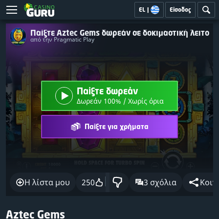
EL
|
Είσοδος
Παίξτε Aztec Gems δωρεάν σε δοκιμαστική λειτουρ
από την Pragmatic Play
Παίξτε δωρεάν
Δωρεάν 100% / Χωρίς όρια
Παίξτε για χρήματα
Η λίστα μου
250
3 σχόλια
Κοιν
Aztec Gems