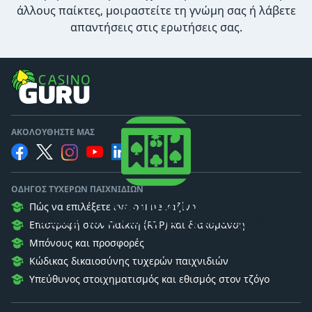
άλλους παίκτες, μοιραστείτε τη γνώμη σας ή λάβετε
απαντήσεις στις ερωτήσεις σας.
ΑΚΟΛΟΥΘΉΣΤΕ ΜΑΣ
ΟΔΗΓΌΣ ΤΥΧΕΡΏΝ ΠΑΙΧΝΙΔΙΏΝ
Casino Guru
Πώς να επιλέξετε ένα online καζίνο
Θέλουμε να κατανοείτε τα τυχερά παιχνίδια.
Επιστροφή στον Παίκτη (RTP) και διακύμανση
Μπόνους και προσφορές
Κώδικας δικαιοσύνης τυχερών παιχνιδιών
Υπεύθυνος στοιχηματισμός και εθισμός στον τζόγο