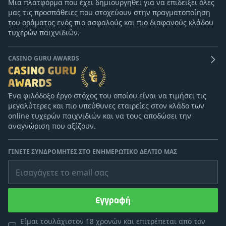
Μια πλατφόρμα που έχει δημιουργηθεί για να επιδείξει όλες
μας τις προσπάθειες που στοχεύουν στην πραγματοποίηση
του οράματος ενός πιο ασφαλούς και πιο διαφανούς κλάδου
τυχερών παιχνιδιών.
CASINO GURU AWARDS
Ένα φιλόδοξο έργο στόχος του οποίου είναι να τιμήσει τις
μεγαλύτερες και πιο υπεύθυνες εταιρείες στον κλάδο των
online τυχερών παιχνιδιών και να τους αποδώσει την
αναγνώριση που αξίζουν.
ΓΊΝΕΤΕ ΣΥΝΔΡΟΜΗΤΈΣ ΣΤΟ ΕΝΗΜΕΡΩΤΙΚΌ ΔΕΛΤΊΟ ΜΑΣ
Εισαγάγετε το email σας
Εγγραφή
Είμαι τουλάχιστον 18 χρονών και επιτρέπεται από τον