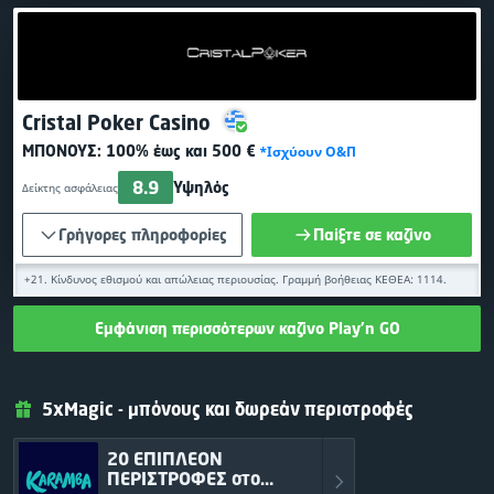
Cristal Poker Casino
ΜΠΌΝΟΥΣ:
100% έως και 500 €
*Ισχύουν Ο&Π
8.9
Υψηλός
Δείκτης ασφάλειας
Γρήγορες πληροφορίες
Παίξτε σε καζίνο
+21. Κίνδυνος εθισμού και απώλειας περιουσίας. Γραμμή βοήθειας ΚΕΘΕΑ: 1114.
Εμφάνιση περισσότερων καζίνο Play'n GO
5xMagic - μπόνους και δωρεάν περιστροφές
20 ΕΠΙΠΛΕΟΝ
ΠΕΡΙΣΤΡΟΦΕΣ
στο