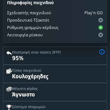
Πληροφορίες παιχνιδιού
Σχεδιαστής παιχνιδιού
Play'n GO
Προοδευτικό Τζακπότ
Ρύθμιση γραμμών κέρδους
Λειτουργία ρίσκου
Επιστροφή στον παίκτη (RTP)
95%
Τύπος παιχνιδιού
Κουλοχέρηδες
Μέγιστο κέρδος
Άγνωστο
Σύστημα πληρωμών