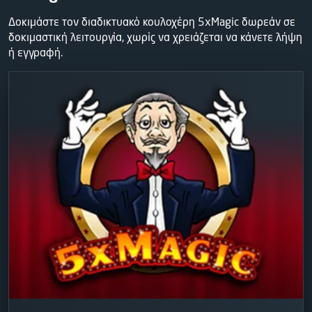
Δοκιμάστε τον διαδικτυακό κουλοχέρη 5xMagic δωρεάν σε
δοκιμαστική λειτουργία, χωρίς να χρειάζεται να κάνετε λήψη
ή εγγραφή.