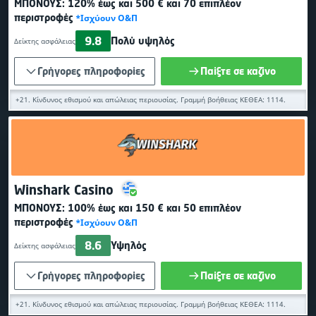
ΜΠΌΝΟΥΣ:
120% έως και 500 €
και 70 επιπλέον
περιστροφές
*Ισχύουν Ο&Π
9.8
Πολύ υψηλός
Δείκτης ασφάλειας
Γρήγορες πληροφορίες
Παίξτε σε καζίνο
+21. Κίνδυνος εθισμού και απώλειας περιουσίας. Γραμμή βοήθειας ΚΕΘΕΑ: 1114.
Winshark Casino
ΜΠΌΝΟΥΣ:
100% έως και 150 €
και 50 επιπλέον
περιστροφές
*Ισχύουν Ο&Π
8.6
Υψηλός
Δείκτης ασφάλειας
Γρήγορες πληροφορίες
Παίξτε σε καζίνο
+21. Κίνδυνος εθισμού και απώλειας περιουσίας. Γραμμή βοήθειας ΚΕΘΕΑ: 1114.