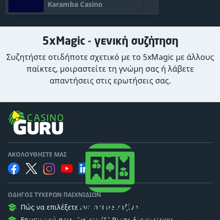
Play'n GO
Karamba Casino
5xMagic - γενική συζήτηση
Συζητήστε οτιδήποτε σχετικό με το 5xMagic με άλλους
παίκτες, μοιραστείτε τη γνώμη σας ή λάβετε
απαντήσεις στις ερωτήσεις σας.
ΑΚΟΛΟΥΘΉΣΤΕ ΜΑΣ
ΟΔΗΓΌΣ ΤΥΧΕΡΏΝ ΠΑΙΧΝΙΔΙΏΝ
Casino Guru
Πώς να επιλέξετε ένα online καζίνο
Θέλουμε να κατανοείτε τα τυχερά παιχνίδια.
Επιστροφή στον Παίκτη (RTP) και διακύμανση