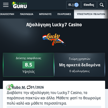
EL
|
Είσοδος
ΔΙΚΑΙΟΣΎΝΗ
ΠΑΙΧΝΊΔΙΑ
ΜΠΌΝΟΥΣ
ΠΛΗΡΩΜΈΣ
ΥΠΟΣΤΉΡΙΞΗ ΠΕΛΑΤΏΝ
Αξιολόγηση Lucky7 Casino
Δείκτης ασφάλειας
Γνώμη χρηστών
8.5
Μη αρκετά δεδομένα
0 αξιολογήσεις
Υψηλός
Kubo M.
01/2026
Διαβάστε την αξιολόγηση του Lucky7 Casino, τα
παράπονα παικτών και άλλα. Μάθετε γιατί το θεωρούμε
πολύ καλό και μάθετε περισσότερα.