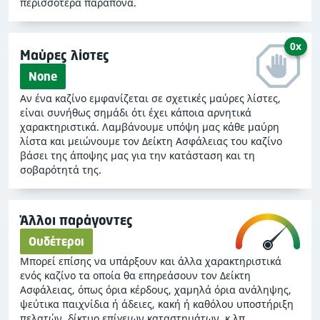
περισσότερα παράπονα.
0x
Μαύρες λίστες
None
Αν ένα καζίνο εμφανίζεται σε σχετικές μαύρες λίστες,
είναι συνήθως σημάδι ότι έχει κάποια αρνητικά
χαρακτηριστικά. Λαμβάνουμε υπόψη μας κάθε μαύρη
λίστα και μειώνουμε τον Δείκτη Ασφάλειας του καζίνο
βάσει της άποψης μας για την κατάσταση και τη
σοβαρότητά της.
Άλλοι παράγοντες
Ουδέτεροι
Μπορεί επίσης να υπάρξουν και άλλα χαρακτηριστικά
ενός καζίνο τα οποία θα επηρεάσουν τον Δείκτη
Ασφάλειας, όπως όρια κέρδους, χαμηλά όρια ανάληψης,
ψεύτικα παιχνίδια ή άδειες, κακή ή καθόλου υποστήριξη
πελατών, δίκτυο επίγειων καταστημάτων, κ.λπ.