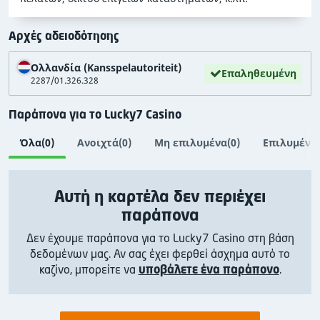
Αρχές αδειοδότησης
Ολλανδία (Kansspelautoriteit)
Επαληθευμένη
2287/01.326.328
Παράπονα για το Lucky7 Casino
Όλα
(0)
Ανοιχτά
(0)
Μη επιλυμένα
(0)
Επιλυμένα
Αυτή η καρτέλα δεν περιέχει
παράπονα
Δεν έχουμε παράπονα για το Lucky7 Casino στη βάση
δεδομένων μας. Αν σας έχει φερθεί άσχημα αυτό το
καζίνο, μπορείτε να
υποβάλετε ένα παράπονο
.