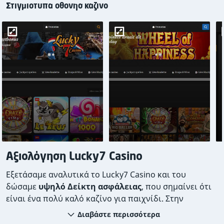
Στιγμιοτυπα οθονησ καζινο
Αξιολόγηση Lucky7 Casino
Εξετάσαμε αναλυτικά το Lucky7 Casino και του
δώσαμε
υψηλό Δείκτη ασφάλειας
, που σημαίνει ότι
είναι ένα πολύ καλό καζίνο για παιχνίδι. Στην
αξιολόγησή μας, λάβαμε υπόψη μας τα παράπονα των
Διαβάστε περισσότερα
παικτών του καζίνο, τα εκτιμώμενα έσοδα, την άδεια,