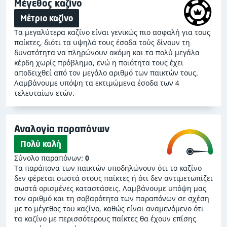
Μέγεθος καζίνο
Μέτριο καζίνο
Τα μεγαλύτερα καζίνο είναι γενικώς πιο ασφαλή για τους
παίκτες, διότι τα υψηλά τους έσοδα τούς δίνουν τη
δυνατότητα να πληρώνουν ακόμη και τα πολύ μεγάλα
κέρδη χωρίς πρόβλημα, ενώ η ποιότητα τους έχει
αποδειχθεί από τον μεγάλο αριθμό των παικτών τους.
Λαμβάνουμε υπόψη τα εκτιμώμενα έσοδα των 4
τελευταίων ετών.
Αναλογία παραπόνων
Πολύ καλή
Σύνολο παραπόνων:
0
Τα παράπονα των παικτών υποδηλώνουν ότι το καζίνο
δεν φέρεται σωστά στους παίκτες ή ότι δεν αντιμετωπίζει
σωστά ορισμένες καταστάσεις. Λαμβάνουμε υπόψη μας
τον αριθμό και τη σοβαρότητα των παραπόνων σε σχέση
με το μέγεθος του καζίνο, καθώς είναι αναμενόμενο ότι
τα καζίνο με περισσότερους παίκτες θα έχουν επίσης