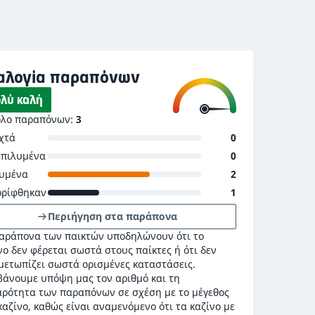
ε να παίξετε σε αυτό.
ρο. Του δώσαμε αυτή τη βαθμολογία, διότι
αλογία παραπόνων
ι κάτι που μας εμποδίζει να του δώσουμε
μια γενικότερα καλή εμπειρία παιχνιδιού σε
λύ καλή
ολο παραπόνων:
3
χτά
0
επιλυμένα
0
υμένα
2
ρρίφθηκαν
1
Περιήγηση στα παράπονα
αράπονα των παικτών υποδηλώνουν ότι το
νο δεν φέρεται σωστά στους παίκτες ή ότι δεν
μετωπίζει σωστά ορισμένες καταστάσεις.
άνουμε υπόψη μας τον αριθμό και τη
ρότητα των παραπόνων σε σχέση με το μέγεθος
καζίνο, καθώς είναι αναμενόμενο ότι τα καζίνο με