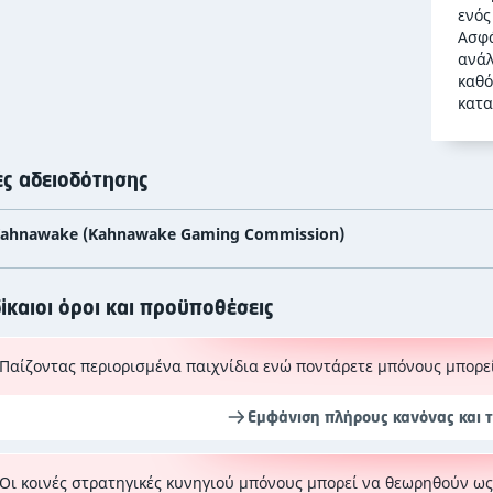
ενός
Ασφά
ανάλ
καθό
κατα
ς αδειοδότησης
ahnawake (Kahnawake Gaming Commission)
ίκαιοι όροι και προϋποθέσεις
Παίζοντας περιορισμένα παιχνίδια ενώ ποντάρετε μπόνους μπορε
Εμφάνιση πλήρους κανόνας και 
Οι κοινές στρατηγικές κυνηγιού μπόνους μπορεί να θεωρηθούν 