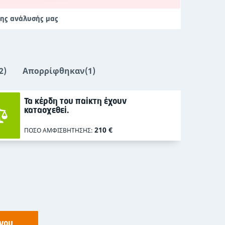
της ανάλυσής μας
2)
Απορρίφθηκαν
(1)
Τα κέρδη του παίκτη έχουν
κατασχεθεί.
210 €
ΠΟΣΟ ΑΜΦΙΣΒΗΤΗΣΗΣ:
νου