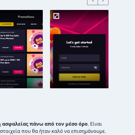
η ασφαλείας πάνω από τον μέσο όρο
. Είναι
 στοιχεία που θα ήταν καλό να επισημάνουμε.