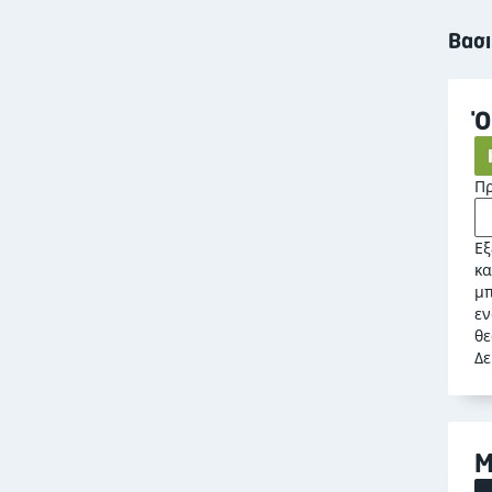
Βασι
Το A
Ό
πιστ
καλύ
αυτό 
Π
Εξ
κα
μπ
εν
θε
Δε
Μ