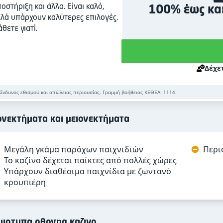
οστήριξη και άλλα. Είναι καλό,
100% έως κα
λά υπάρχουν καλύτερες επιλογές.
θετε γιατί.
Δέχε
Κίνδυνος εθισμού και απώλειας περιουσίας. Γραμμή βοήθειας ΚΕΘΕΑ: 1114.
νεκτήματα και μειονεκτήματα
Μεγάλη γκάμα παρόχων παιχνιδιών
Περι
Το καζίνο δέχεται παίκτες από πολλές χώρες
Υπάρχουν διαθέσιμα παιχνίδια με ζωντανό
κρουπιέρη
μιοτυπα οθονησ καζινο