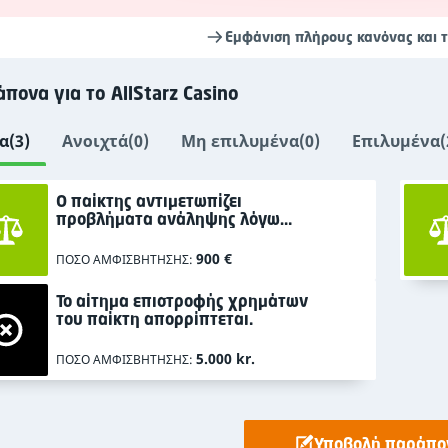
Εμφάνιση πλήρους κανόνας και 
πονα για το AllStarz Casino
α
(3)
Ανοιχτά
(0)
Μη επιλυμένα
(0)
Επιλυμένα
(
Ο παίκτης αντιμετωπίζει
προβλήματα ανάληψης λόγω
διαφωνίας για τα χρήματα του
μπόνους.
900 €
ΠΟΣΟ ΑΜΦΙΣΒΗΤΗΣΗΣ:
Το αίτημα επιστροφής χρημάτων
του παίκτη απορρίπτεται.
5.000 kr.
ΠΟΣΟ ΑΜΦΙΣΒΗΤΗΣΗΣ:
Υποβολή παράπο