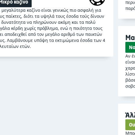
Μικρό καζίνο
περι
παρ
 μεγαλύτερα καζίνο είναι γενικώς πιο ασφαλή για
υς παίκτες, διότι τα υψηλά τους έσοδα τούς δίνουν
 δυνατότητα να πληρώνουν ακόμη και τα πολύ
γάλα κέρδη χωρίς πρόβλημα, ενώ η ποιότητα τους
ει αποδειχθεί από τον μεγάλο αριθμό των παικτών
Μα
υς. Λαμβάνουμε υπόψη τα εκτιμώμενα έσοδα των 4
λευταίων ετών.
No
Αν έ
είνα
χαρα
λίστ
βάσε
σοβα
Άλ
Ου
Μπορ