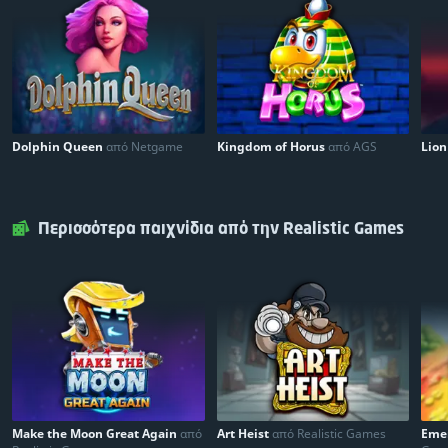
Dolphin Queen
από Netgame
Kingdom of Horus
από AGS
Lion
Περισσότερα παιχνίδια από την Realistic Games
Make the Moon Great Again
από
Art Heist
από Realistic Games
Eme