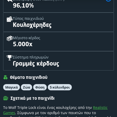
96,10%
Τύπος παιχνιδιού
Κουλοχέρηδες
Μέγιστο κέρδος
5.000x
Σύστημα πληρωμών
Γραμμές κέρδους
Θέματα παιχνιδιού
Μαγικά
Ζώα
Φύση
5 κύλινδροι
Σχετικά με το παιχνίδι
Το Wolf Triple Lock είναι ένας κουλοχέρης από την
Realistic
Games
. Σύμφωνα με τον αριθμό των παικτών που το