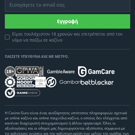
Εισαγάγετε το email σας
Εγγραφή
Είμαι τουλάχιστον 18 χρονών και επιτρέπεται από τον
νόμο να παίξω σε καζίνο
ΠΑΊΖΕΤΕ ΥΠΕΎΘΥΝΑ ΚΑΙ ΜΕ ΜΈΤΡΟ.
Η Casino Guru είναι ένας ανεξάρτητος ιστότοπος πληροφοριών σχετικά
με online καζίνο και online παιχνίδια καζίνο, ο οποίος δεν ελέγχεται από
κανέναν διαχειριστή στοιχηματισμού ή άλλον οργανισμό. Όλες οι
αξιολογήσεις και οι οδηγοί μας δημιουργούνται αξιόπιστα, σύμφωνα με
τις καλύτερες γνώσεις και την καλύτερη κρίση των μελών της ομάδας των