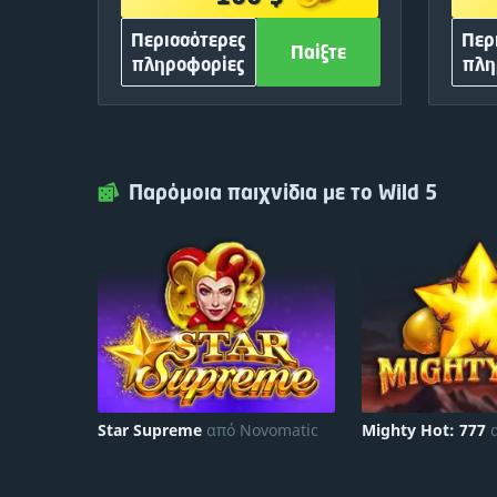
30 $
2
250 $
Περισσότερες
Περ
Παίξτε
20 $
3
120 $
πληροφορίες
πλη
75 $
ΆΛΛΕΣ ΠΛΗΡΟΦΟΡΊΕΣ
50 $
250
Συνολικές δωρεάν
750
Παίξτε
Κλείσιμο
25 $
περιστροφές:
25 $
Pragmatic
Πάροχος
Pr
Play
παιχνιδιών:
Παρόμοια παιχνίδια με το Wild 5
25 $
ΔΩΡΕΑΝ
Είσοδος:
ΔΩΡ
25 $
25 $
Star Supreme
από Novomatic
Mighty Hot: 777