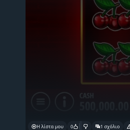
Η λίστα μου
0
1 σχόλιο