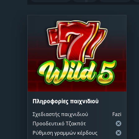
Πληροφορίες παιχνιδιού
Σχεδιαστής παιχνιδιού
Fazi
Προοδευτικό Τζακπότ
Ρύθμιση γραμμών κέρδους