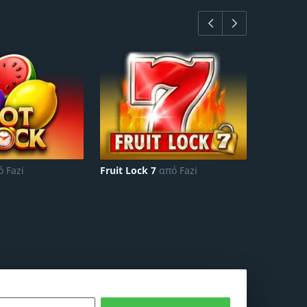
ό Fazi
Fruit Lock 7
από Fazi
Wild Hot
Fazi