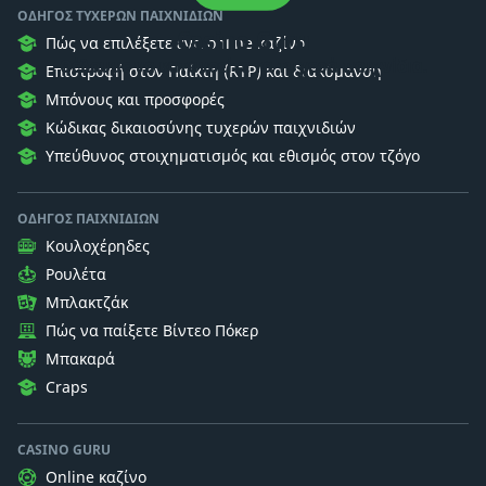
ΟΔΗΓΌΣ ΤΥΧΕΡΏΝ ΠΑΙΧΝΙΔΙΏΝ
Casino Guru
Πώς να επιλέξετε ένα online καζίνο
Θέλουμε να κατανοείτε τα τυχερά παιχνίδια.
Επιστροφή στον Παίκτη (RTP) και διακύμανση
Μπόνους και προσφορές
Κώδικας δικαιοσύνης τυχερών παιχνιδιών
Υπεύθυνος στοιχηματισμός και εθισμός στον τζόγο
ΟΔΗΓΌΣ ΠΑΙΧΝΙΔΙΏΝ
Κουλοχέρηδες
Ρουλέτα
Μπλακτζάκ
Πώς να παίξετε Βίντεο Πόκερ
Μπακαρά
Craps
CASINO GURU
Online καζίνο