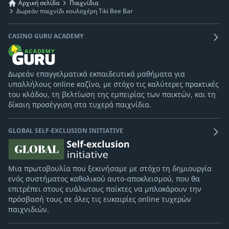
Αρχική σελίδα
Παιχνίδια
Δωρεάν παιχνίδι κουλοχέρη Tiki Bee Bar
CASINO GURU ACADEMY
Δωρεάν επαγγελματικά εκπαιδευτικά μαθήματα για
υπαλλήλους online καζίνο, με στόχο τις καλύτερες πρακτικές
του κλάδου, τη βελτίωση της εμπειρίας των παικτών, και τη
δίκαιη προσέγγιση στα τυχερά παιχνίδια.
GLOBAL SELF-EXCLUSION INITIATIVE
Μια πρωτοβουλία που ξεκινήσαμε με στόχο τη δημιουργία
ενός συστήματος καθολικού αυτο-αποκλεισμού, που θα
επιτρέπει στους ευάλωτους παίκτες να μπλοκάρουν την
πρόσβασή τους σε όλες τις ευκαιρίες online τυχερών
παιχνιδιών.