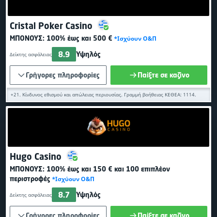
Cristal Poker Casino
ΜΠΌΝΟΥΣ:
100% έως και 500 €
*Ισχύουν Ο&Π
8.9
Υψηλός
Δείκτης ασφάλειας
Γρήγορες πληροφορίες
Παίξτε σε καζίνο
+21. Κίνδυνος εθισμού και απώλειας περιουσίας. Γραμμή βοήθειας ΚΕΘΕΑ: 1114.
Hugo Casino
ΜΠΌΝΟΥΣ:
100% έως και 150 €
και 100 επιπλέον
περιστροφές
*Ισχύουν Ο&Π
8.7
Υψηλός
Δείκτης ασφάλειας
Γρήγορες πληροφορίες
Παίξτε σε καζίνο