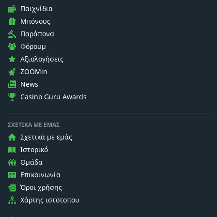
Παιχνίδια
Μπόνους
Παράπονα
Φόρουμ
Αξιολογήσεις
ZOOMin
News
Casino Guru Awards
ΣΧΕΤΙΚΆ ΜΕ ΕΜΆΣ
Σχετικά με εμάς
Ιστορικό
Ομάδα
Επικοινωνία
Όροι χρήσης
Χάρτης ιστότοπου