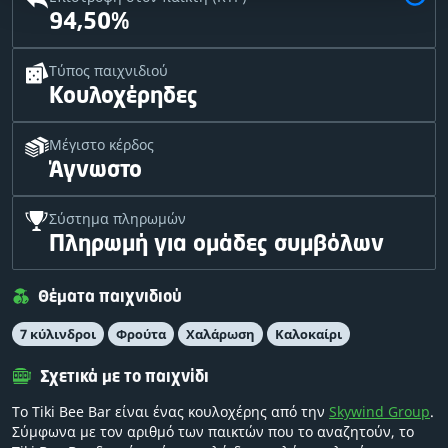
94,50%
Τύπος παιχνιδιού
Κουλοχέρηδες
Μέγιστο κέρδος
Άγνωστο
Σύστημα πληρωμών
Πληρωμή για ομάδες συμβόλων
Θέματα παιχνιδιού
7 κύλινδροι
Φρούτα
Χαλάρωση
Καλοκαίρι
Σχετικά με το παιχνίδι
Το Tiki Bee Bar είναι ένας κουλοχέρης από την
Skywind Group
.
Σύμφωνα με τον αριθμό των παικτών που το αναζητούν, το