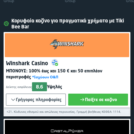
Group
Group
Gro
Κορυφαία καζίνο για πραγματικά χρήματα με Tiki
Bee Bar
Winshark Casino
ΜΠΌΝΟΥΣ:
100% έως και 150 €
και 50 επιπλέον
περιστροφές
*Ισχύουν Ο&Π
8.6
Υψηλός
Δείκτης ασφάλειας
Γρήγορες πληροφορίες
Παίξτε σε καζίνο
+21. Κίνδυνος εθισμού και απώλειας περιουσίας. Γραμμή βοήθειας ΚΕΘΕΑ: 1114.