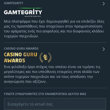
GAMTEGRITY
Μια πλατφόρμα που έχει δημιουργηθεί για να επιδείξει όλες
μας τις προσπάθειες που στοχεύουν στην πραγματοποίηση
του οράματος ενός πιο ασφαλούς και πιο διαφανούς κλάδου
τυχερών παιχνιδιών.
CASINO GURU AWARDS
Ένα φιλόδοξο έργο στόχος του οποίου είναι να τιμήσει τις
μεγαλύτερες και πιο υπεύθυνες εταιρείες στον κλάδο των
online τυχερών παιχνιδιών και να τους αποδώσει την
αναγνώριση που αξίζουν.
ΓΊΝΕΤΕ ΣΥΝΔΡΟΜΗΤΈΣ ΣΤΟ ΕΝΗΜΕΡΩΤΙΚΌ ΔΕΛΤΊΟ ΜΑΣ
Εισαγάγετε το email σας