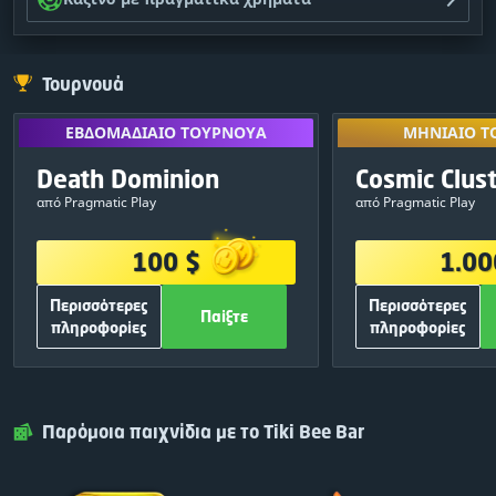
Τουρνουά
ΕΒΔΟΜΑΔΙΑΊΟ ΤΟΥΡΝΟΥΆ
ΜΗΝΙΑΊΟ Τ
ΕΒΔΟΜΑΔΙΑΊΟ ΤΟΥΡΝΟΥΆ
ΜΗΝΙΑΊΟ Τ
ΟΜΆΔΑ ΒΡΑΒΕΊΩΝ
ΟΜΆΔΑ ΒΡ
Death Dominion
Cosmic Clus
00
:
20
:
15
25
:
20
:
15
100 $
1.00
από Pragmatic Play
από Pragmatic Play
50 $
1
380 $
30 $
2
250 $
100 $
1.00
20 $
3
120 $
Περισσότερες
Περισσότερες
75 $
ΆΛΛΕΣ ΠΛΗΡΟΦΟΡΊΕΣ
Παίξτε
ΆΛΛΕΣ ΠΛΗ
πληροφορίες
πληροφορίες
50 $
250
Συνολικές δωρεάν περιστροφές:
750
Συνολικές δωρε
Παίξτε
Κλείσιμο
Παίξτε
25 $
Pragmatic
Πάροχος
Pragmatic
25 $
Play
παιχνιδιών:
Play
25 $
ΔΩΡΕΑΝ
Είσοδος:
ΔΩΡΕΑΝ
Παρόμοια παιχνίδια με το Tiki Bee Bar
25 $
25 $