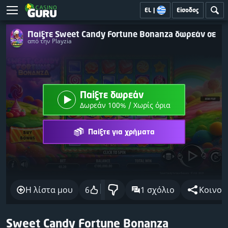
EL
|
Είσοδος
Παίξτε Sweet Candy Fortune Bonanza δωρεάν σε δο
από την Playzia
Παίξτε δωρεάν
Δωρεάν 100% / Χωρίς όρια
Παίξτε για χρήματα
Η λίστα μου
6
1 σχόλιο
Κοινοπ
Sweet Candy Fortune Bonanza