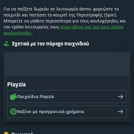
Για να παίξετε δωρεάν σε λειτουργία demo, φορτώστε το
παιχνίδι και πατήστε το κουμπί της Περιστροφής (Spin).
Μπορείτε να μάθετε περισσότερα για τους κουλοχέρηδες και
τον τρόπο λειτουργίας τους
στον οδηγό μας για τους online
κουλοχέρηδες
.
Σχετικά με τον πάροχο παιχνιδιού
Playzia
Παιχνίδια Playzia
Καζίνο με πραγματικά χρήματα