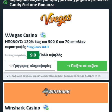
Candy Fortune Bonanza
V.Vegas Casino
ΜΠΌΝΟΥΣ:
120% έως και 500 €
και 70 επιπλέον
περιστροφές
*Ισχύουν Ο&Π
9.8
Πολύ υψηλός
Δείκτης ασφάλειας
Γρήγορες πληροφορίες
Παίξτε σε καζίνο
+21. Κίνδυνος εθισμού και απώλειας περιουσίας. Γραμμή βοήθειας ΚΕΘΕΑ: 1114.
Winshark Casino