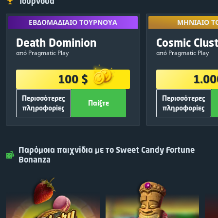
Τουρνουά
ΕΒΔΟΜΑΔΙΑΊΟ ΤΟΥΡΝΟΥΆ
ΜΗΝΙΑΊΟ Τ
ΕΒΔΟΜΑΔΙΑΊΟ ΤΟΥΡΝΟΥΆ
ΜΗΝΙΑΊΟ Τ
ΟΜΆΔΑ ΒΡΑΒΕΊΩΝ
ΟΜΆΔΑ ΒΡ
Death Dominion
Cosmic Clus
00
:
13
:
35
25
:
13
:
35
100 $
1.00
από Pragmatic Play
από Pragmatic Play
50 $
1
380 $
30 $
2
250 $
100 $
1.00
20 $
3
120 $
Περισσότερες
Περισσότερες
75 $
ΆΛΛΕΣ ΠΛΗΡΟΦΟΡΊΕΣ
Παίξτε
ΆΛΛΕΣ ΠΛΗ
πληροφορίες
πληροφορίες
50 $
250
Συνολικές δωρεάν περιστροφές:
750
Συνολικές δωρε
Παίξτε
Κλείσιμο
Παίξτε
25 $
Pragmatic
Πάροχος
Pragmatic
25 $
Play
παιχνιδιών:
Play
25 $
Παρόμοια παιχνίδια με το Sweet Candy Fortune
ΔΩΡΕΑΝ
Είσοδος:
ΔΩΡΕΑΝ
Bonanza
25 $
25 $