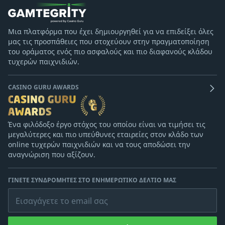
Μια πλατφόρμα που έχει δημιουργηθεί για να επιδείξει όλες
μας τις προσπάθειες που στοχεύουν στην πραγματοποίηση
του οράματος ενός πιο ασφαλούς και πιο διαφανούς κλάδου
τυχερών παιχνιδιών.
CASINO GURU AWARDS
Ένα φιλόδοξο έργο στόχος του οποίου είναι να τιμήσει τις
μεγαλύτερες και πιο υπεύθυνες εταιρείες στον κλάδο των
online τυχερών παιχνιδιών και να τους αποδώσει την
αναγνώριση που αξίζουν.
ΓΊΝΕΤΕ ΣΥΝΔΡΟΜΗΤΈΣ ΣΤΟ ΕΝΗΜΕΡΩΤΙΚΌ ΔΕΛΤΊΟ ΜΑΣ
Εισαγάγετε το email σας