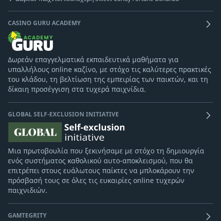
CASINO GURU ACADEMY
Δωρεάν επαγγελματικά εκπαιδευτικά μαθήματα για
υπαλλήλους online καζίνο, με στόχο τις καλύτερες πρακτικές
του κλάδου, τη βελτίωση της εμπειρίας των παικτών, και τη
δίκαιη προσέγγιση στα τυχερά παιχνίδια.
GLOBAL SELF-EXCLUSION INITIATIVE
Μια πρωτοβουλία που ξεκινήσαμε με στόχο τη δημιουργία
ενός συστήματος καθολικού αυτο-αποκλεισμού, που θα
επιτρέπει στους ευάλωτους παίκτες να μπλοκάρουν την
πρόσβασή τους σε όλες τις ευκαιρίες online τυχερών
παιχνιδιών.
GAMTEGRITY