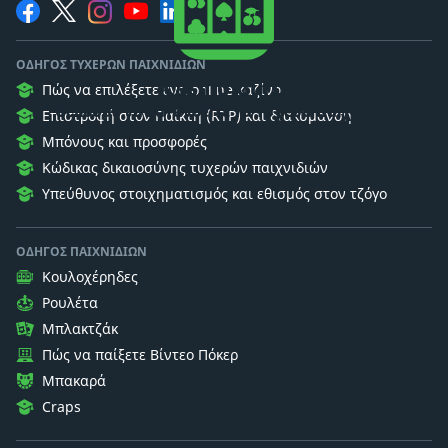
ΟΔΗΓΌΣ ΤΥΧΕΡΏΝ ΠΑΙΧΝΙΔΙΏΝ
Casino Guru
Πώς να επιλέξετε ένα online καζίνο
Θέλουμε να κατανοείτε τα τυχερά παιχνίδια.
Επιστροφή στον Παίκτη (RTP) και διακύμανση
Μπόνους και προσφορές
Κώδικας δικαιοσύνης τυχερών παιχνιδιών
Υπεύθυνος στοιχηματισμός και εθισμός στον τζόγο
ΟΔΗΓΌΣ ΠΑΙΧΝΙΔΙΏΝ
Κουλοχέρηδες
Ρουλέτα
Μπλακτζάκ
Πώς να παίξετε Βίντεο Πόκερ
Μπακαρά
Craps