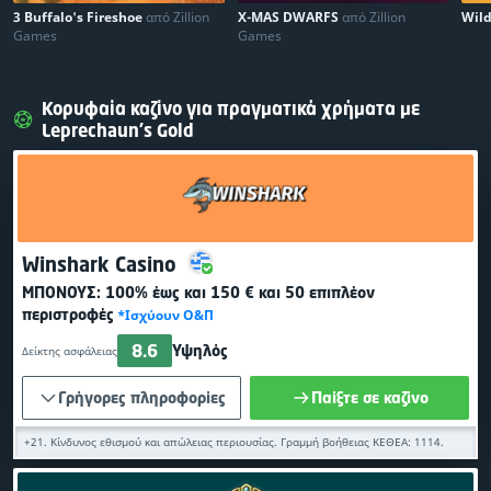
3 Buffalo's Fireshoe
από Zillion
X-MAS DWARFS
από Zillion
Wil
Games
Games
Κορυφαία καζίνο για πραγματικά χρήματα με
Leprechaun's Gold
Winshark Casino
ΜΠΌΝΟΥΣ:
100% έως και 150 €
και 50 επιπλέον
περιστροφές
*Ισχύουν Ο&Π
8.6
Υψηλός
Δείκτης ασφάλειας
Γρήγορες πληροφορίες
Παίξτε σε καζίνο
+21. Κίνδυνος εθισμού και απώλειας περιουσίας. Γραμμή βοήθειας ΚΕΘΕΑ: 1114.