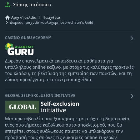
Χάρτης ιστότοπου
Αρχική σελίδα
Παιχνίδια
Δωρεάν παιχνίδι κουλοχέρη Leprechaun's Gold
CASINO GURU ACADEMY
Δωρεάν επαγγελματικά εκπαιδευτικά μαθήματα για
υπαλλήλους online καζίνο, με στόχο τις καλύτερες πρακτικές
του κλάδου, τη βελτίωση της εμπειρίας των παικτών, και τη
δίκαιη προσέγγιση στα τυχερά παιχνίδια.
GLOBAL SELF-EXCLUSION INITIATIVE
Μια πρωτοβουλία που ξεκινήσαμε με στόχο τη δημιουργία
ενός συστήματος καθολικού αυτο-αποκλεισμού, που θα
επιτρέπει στους ευάλωτους παίκτες να μπλοκάρουν την
πρόσβασή τους σε όλες τις ευκαιρίες online τυχερών