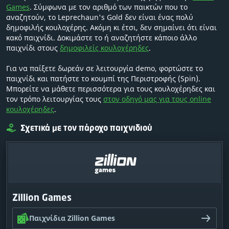
Games
. Σύμφωνα με τον αριθμό των παικτών που το
αναζητούν, το Leprechaun's Gold δεν είναι ένας πολύ
δημοφιλής κουλοχέρης. Ακόμη κι έτσι, δεν σημαίνει ότι είναι
κακό παιχνίδι. Δοκιμάστε το ή αναζητήστε κάποιο άλλο
παιχνίδι στους
δημοφιλείς κουλοχέρηδες
.
Για να παίξετε δωρεάν σε λειτουργία demo, φορτώστε το
παιχνίδι και πατήστε το κουμπί της Περιστροφής (Spin).
Μπορείτε να μάθετε περισσότερα για τους κουλοχέρηδες και
τον τρόπο λειτουργίας τους
στον οδηγό μας για τους online
κουλοχέρηδες
.
Σχετικά με τον πάροχο παιχνιδιού
Zillion Games
Παιχνίδια Zillion Games