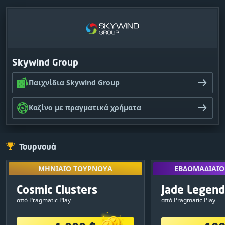
Skywind Group
Παιχνίδια Skywind Group
Καζίνο με πραγματικά χρήματα
Τουρνουά
ΜΗΝΙΑΊΟ ΤΟΥΡΝΟΥΆ
ΕΒΔΟΜΑΔΙΑΊΟ
ΜΗΝΙΑΊΟ ΤΟΥΡΝΟΥΆ
ΕΒΔΟΜΑΔΙΑΊΟ
ΟΜΆΔΑ ΒΡΑΒΕΊΩΝ
ΟΜΆΔΑ ΒΡ
Cosmic Clusters
Jade Legend
23
:
10
:
57
02
:
10
:
57
1.000 $
100
από Pragmatic Play
από Pragmatic Play
380 $
1
50 $
250 $
2
30 $