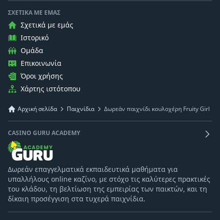
ΣΧΕΤΙΚΆ ΜΕ ΕΜΆΣ
Σχετικά με εμάς
Ιστορικό
Ομάδα
Επικοινωνία
Όροι χρήσης
Χάρτης ιστότοπου
Αρχική σελίδα
Παιχνίδια
Δωρεάν παιχνίδι κουλοχέρη Fruity Girl
CASINO GURU ACADEMY
Δωρεάν επαγγελματικά εκπαιδευτικά μαθήματα για
υπαλλήλους online καζίνο, με στόχο τις καλύτερες πρακτικές
του κλάδου, τη βελτίωση της εμπειρίας των παικτών, και τη
δίκαιη προσέγγιση στα τυχερά παιχνίδια.