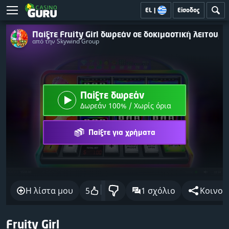
EL
|
Είσοδος
Παίξτε Fruity Girl δωρεάν σε δοκιμαστική λειτουργ
από την Skywind Group
Παίξτε δωρεάν
Δωρεάν 100% / Χωρίς όρια
Παίξτε για χρήματα
Η λίστα μου
5
1 σχόλιο
Κοινοπ
Fruity Girl