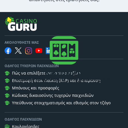
ΑΚΟΛΟΥΘΉΣΤΕ ΜΑΣ
ΟΔΗΓΌΣ ΤΥΧΕΡΏΝ ΠΑΙΧΝΙΔΙΏΝ
Casino Guru
Πώς να επιλέξετε ένα online καζίνο
Θέλουμε να κατανοείτε τα τυχερά παιχνίδια.
Επιστροφή στον Παίκτη (RTP) και διακύμανση
Μπόνους και προσφορές
Κώδικας δικαιοσύνης τυχερών παιχνιδιών
Υπεύθυνος στοιχηματισμός και εθισμός στον τζόγο
ΟΔΗΓΌΣ ΠΑΙΧΝΙΔΙΏΝ
Κουλοχέρηδες