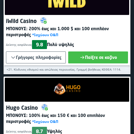
iWild Casino
ΜΠΌΝΟΥΣ:
200% έως και 1.000 $
και 100 επιπλέον
περιστροφές
*Ισχύουν Ο&Π
9.8
Πολύ υψηλός
Δείκτης ασφάλειας
Γρήγορες πληροφορίες
Παίξτε σε καζίνο
+21. Κίνδυνος εθισμού και απώλειας περιουσίας. Γραμμή βοήθειας ΚΕΘΕΑ: 1114.
Hugo Casino
ΜΠΌΝΟΥΣ:
100% έως και 150 €
και 100 επιπλέον
περιστροφές
*Ισχύουν Ο&Π
8.7
Υψηλός
Δείκτης ασφάλειας