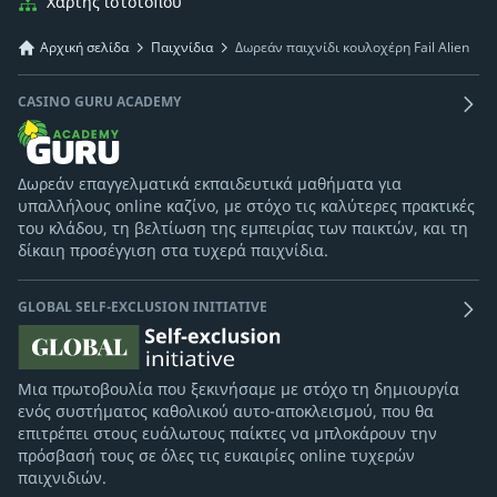
Χάρτης ιστότοπου
Αρχική σελίδα
Παιχνίδια
Δωρεάν παιχνίδι κουλοχέρη Fail Alien
CASINO GURU ACADEMY
Δωρεάν επαγγελματικά εκπαιδευτικά μαθήματα για
υπαλλήλους online καζίνο, με στόχο τις καλύτερες πρακτικές
του κλάδου, τη βελτίωση της εμπειρίας των παικτών, και τη
δίκαιη προσέγγιση στα τυχερά παιχνίδια.
GLOBAL SELF-EXCLUSION INITIATIVE
Μια πρωτοβουλία που ξεκινήσαμε με στόχο τη δημιουργία
ενός συστήματος καθολικού αυτο-αποκλεισμού, που θα
επιτρέπει στους ευάλωτους παίκτες να μπλοκάρουν την
πρόσβασή τους σε όλες τις ευκαιρίες online τυχερών
παιχνιδιών.