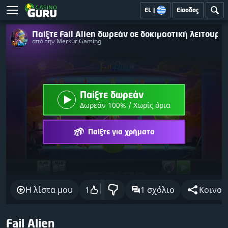
EL
|
Είσοδος
Παίξτε Fail Alien δωρεάν σε δοκιμαστική λειτουργ
από την Merkur Gaming
Παίξτε δωρεάν
Δωρεάν 100% / Χωρίς όρια
Παίξτε για χρήματα
Η λίστα μου
1
1 σχόλιο
Κοινοπ
Fail Alien