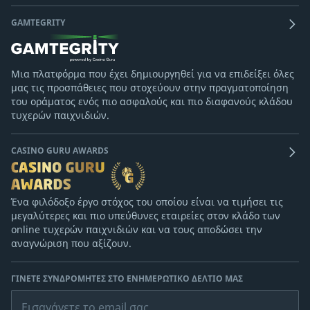
GAMTEGRITY
Μια πλατφόρμα που έχει δημιουργηθεί για να επιδείξει όλες
μας τις προσπάθειες που στοχεύουν στην πραγματοποίηση
του οράματος ενός πιο ασφαλούς και πιο διαφανούς κλάδου
τυχερών παιχνιδιών.
CASINO GURU AWARDS
Ένα φιλόδοξο έργο στόχος του οποίου είναι να τιμήσει τις
μεγαλύτερες και πιο υπεύθυνες εταιρείες στον κλάδο των
online τυχερών παιχνιδιών και να τους αποδώσει την
αναγνώριση που αξίζουν.
ΓΊΝΕΤΕ ΣΥΝΔΡΟΜΗΤΈΣ ΣΤΟ ΕΝΗΜΕΡΩΤΙΚΌ ΔΕΛΤΊΟ ΜΑΣ
Εισαγάγετε το email σας