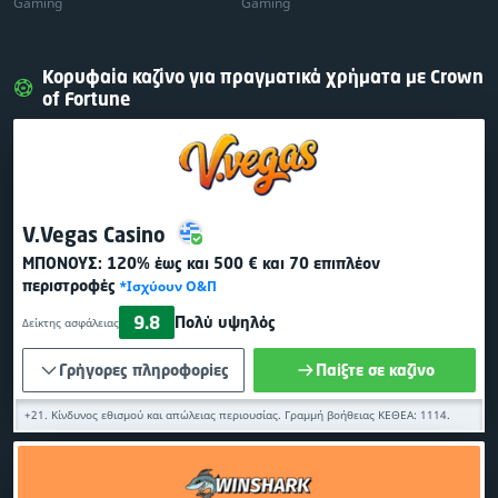
Gaming
Gaming
Κορυφαία καζίνο για πραγματικά χρήματα με Crown
of Fortune
V.Vegas Casino
ΜΠΌΝΟΥΣ:
120% έως και 500 €
και 70 επιπλέον
περιστροφές
*Ισχύουν Ο&Π
9.8
Πολύ υψηλός
Δείκτης ασφάλειας
Γρήγορες πληροφορίες
Παίξτε σε καζίνο
+21. Κίνδυνος εθισμού και απώλειας περιουσίας. Γραμμή βοήθειας ΚΕΘΕΑ: 1114.