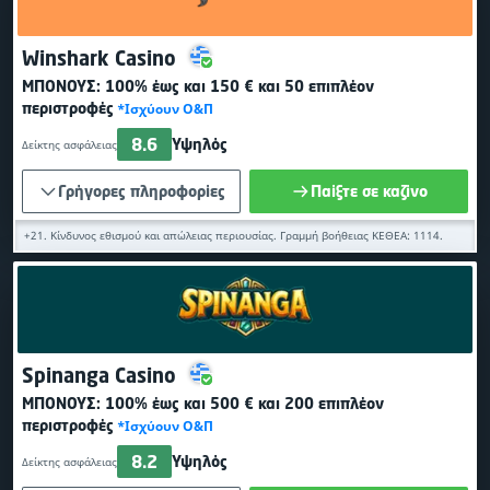
Winshark Casino
ΜΠΌΝΟΥΣ:
100% έως και 150 €
και 50 επιπλέον
περιστροφές
*Ισχύουν Ο&Π
8.6
Υψηλός
Δείκτης ασφάλειας
Γρήγορες πληροφορίες
Παίξτε σε καζίνο
+21. Κίνδυνος εθισμού και απώλειας περιουσίας. Γραμμή βοήθειας ΚΕΘΕΑ: 1114.
Spinanga Casino
ΜΠΌΝΟΥΣ:
100% έως και 500 €
και 200 επιπλέον
περιστροφές
*Ισχύουν Ο&Π
8.2
Υψηλός
Δείκτης ασφάλειας