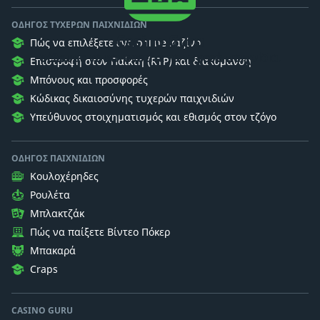
ΟΔΗΓΌΣ ΤΥΧΕΡΏΝ ΠΑΙΧΝΙΔΙΏΝ
Casino Guru
Πώς να επιλέξετε ένα online καζίνο
Θέλουμε να κατανοείτε τα τυχερά παιχνίδια.
Επιστροφή στον Παίκτη (RTP) και διακύμανση
Μπόνους και προσφορές
Κώδικας δικαιοσύνης τυχερών παιχνιδιών
Υπεύθυνος στοιχηματισμός και εθισμός στον τζόγο
ΟΔΗΓΌΣ ΠΑΙΧΝΙΔΙΏΝ
Κουλοχέρηδες
Ρουλέτα
Μπλακτζάκ
Πώς να παίξετε Βίντεο Πόκερ
Μπακαρά
Craps
CASINO GURU