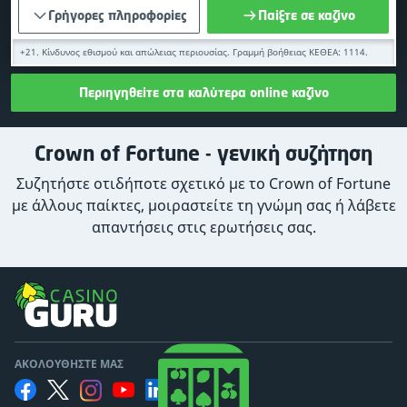
Γρήγορες πληροφορίες
Παίξτε σε καζίνο
+21. Κίνδυνος εθισμού και απώλειας περιουσίας. Γραμμή βοήθειας ΚΕΘΕΑ: 1114.
Περιηγηθείτε στα καλύτερα online καζίνο
Crown of Fortune - γενική συζήτηση
Συζητήστε οτιδήποτε σχετικό με το Crown of Fortune
με άλλους παίκτες, μοιραστείτε τη γνώμη σας ή λάβετε
απαντήσεις στις ερωτήσεις σας.
ΑΚΟΛΟΥΘΉΣΤΕ ΜΑΣ