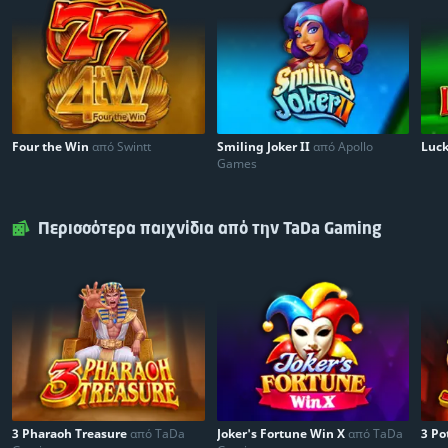
Four the Win
από Swintt
Smiling Joker II
από Apollo
Luc
Games
Περισσότερα παιχνίδια από την TaDa Gaming
3 Pharaoh Treasure
από TaDa
Joker's Fortune Win X
από TaDa
3 P