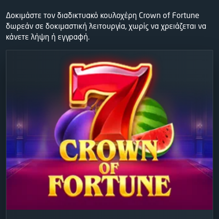
Δοκιμάστε τον διαδικτυακό κουλοχέρη Crown of Fortune
δωρεάν σε δοκιμαστική λειτουργία, χωρίς να χρειάζεται να
κάνετε λήψη ή εγγραφή.