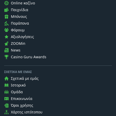
Online καζίνο
Παιχνίδια
Μπόνους
Παράπονα
Φόρουμ
Αξιολογήσεις
ZOOMin
News
Casino Guru Awards
ΣΧΕΤΙΚΆ ΜΕ ΕΜΆΣ
Σχετικά με εμάς
Ιστορικό
Ομάδα
Επικοινωνία
Όροι χρήσης
Χάρτης ιστότοπου