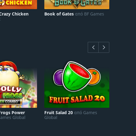
Crazy Chicken
Book of Gates
από BF Games
Gates of
t
 Frogs Power
Fruit Salad 20
από Games
Fruit Sal
ames Global
Global
Global