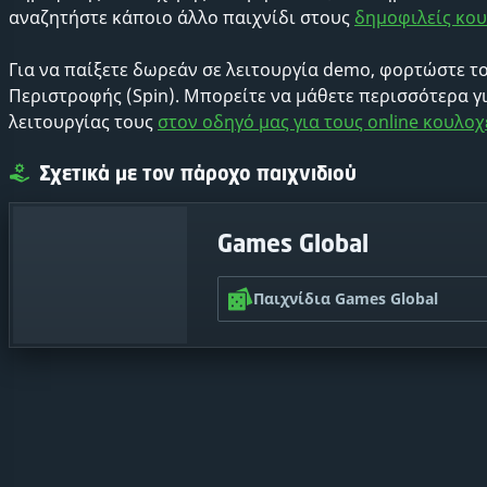
αναζητήστε κάποιο άλλο παιχνίδι στους
δημοφιλείς κο
Για να παίξετε δωρεάν σε λειτουργία demo, φορτώστε το
Περιστροφής (Spin). Μπορείτε να μάθετε περισσότερα γ
λειτουργίας τους
στον οδηγό μας για τους online κουλο
Σχετικά με τον πάροχο παιχνιδιού
Games Global
Παιχνίδια Games Global