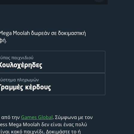
 Mega Moolah δωρεάν σε δοκιμαστική
φή.
Τύπος παιχνιδιού
Κουλοχέρηδες
Σύστημα πληρωμών
Γραμμές κέρδους
ς από την
Games Global
. Σύμφωνα με τον
ess Mega Moolah δεν είναι ένας πολύ
ίναι κακό παιχνίδι. Δοκιμάστε το ή