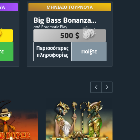
ΥΆ
Ξεκλειδώστε παίζοντας σε
ΜΗΝΙΑΊΟ ΤΟΥΡΝΟΥΆ
ΥΆ
ΜΗΝΙΑΊΟ ΤΟΥΡΝΟΥΆ
άλλα τουρνουά και
ΟΜΆΔΑ ΒΡΑΒΕΊΩΝ
Αποκλειστικό
κοινοποιώντας τα
Big Bass Bonanza
500 $
αποτελέσματά σας
1000
από Pragmatic Play
500 $
1
250 $
1
2
150 $
2
Περισσότερες
τε
Παίξτε
3
50 $
3
πληροφορίες
30 $
4
ΆΛΛΕΣ ΠΛΗΡΟΦΟΡΊΕΣ
20 $
5
500
Συνολικές δωρεάν
ιμο
Παίξτε
Κλείσιμο
περιστροφές:
Pragmatic
Πάροχος
ν:
Play
παιχνιδιών:
σοδος:
Κοινοποιήστε και παίξτε
Είσοδος: