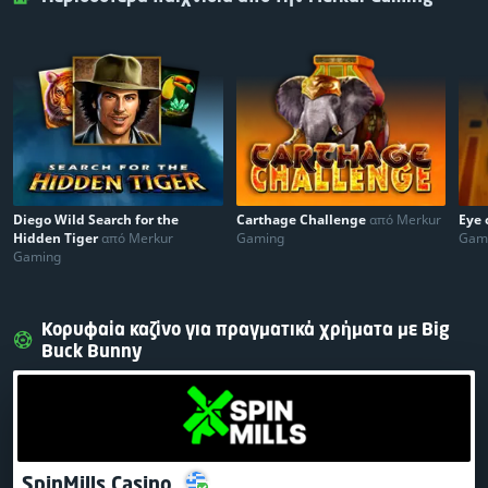
Diego Wild Search for the
Carthage Challenge
από Merkur
Eye 
Hidden Tiger
από Merkur
Gaming
Gam
Gaming
Κορυφαία καζίνο για πραγματικά χρήματα με Big
Buck Bunny
SpinMills Casino