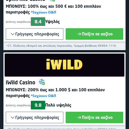
ΜΠΌΝΟΥΣ:
100% έως και 500 €
και 100 επιπλέον
περιστροφές
*Ισχύουν Ο&Π
8.4
Υψηλός
Δείκτης ασφάλειας
Γρήγορες πληροφορίες
Παίξτε σε καζίνο
+21. Κίνδυνος εθισμού και απώλειας περιουσίας. Γραμμή βοήθειας ΚΕΘΕΑ: 1114.
iWild Casino
ΜΠΌΝΟΥΣ:
200% έως και 1.000 $
και 100 επιπλέον
περιστροφές
*Ισχύουν Ο&Π
9.8
Πολύ υψηλός
Δείκτης ασφάλειας
Γρήγορες πληροφορίες
Παίξτε σε καζίνο
+21. Κίνδυνος εθισμού και απώλειας περιουσίας. Γραμμή βοήθειας ΚΕΘΕΑ: 1114.