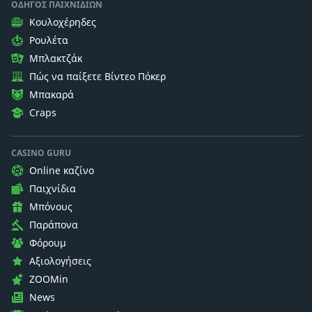
ΟΔΗΓΌΣ ΠΑΙΧΝΙΔΙΏΝ
Κουλοχέρηδες
Ρουλέτα
Μπλακτζάκ
Πώς να παίξετε Βίντεο Πόκερ
Μπακαρά
Craps
CASINO GURU
Online καζίνο
Παιχνίδια
Μπόνους
Παράπονα
Φόρουμ
Αξιολογήσεις
ZOOMin
News