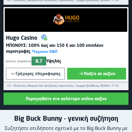
Hugo Casino
ΜΠΌΝΟΥΣ:
100% έως και 150 €
και 100 επιπλέον
περιστροφές
*Ισχύουν Ο&Π
8.7
Υψηλός
Δείκτης ασφάλειας
Γρήγορες πληροφορίες
Παίξτε σε καζίνο
+21. Κίνδυνος εθισμού και απώλειας περιουσίας. Γραμμή βοήθειας ΚΕΘΕΑ: 1114.
Περιηγηθείτε στα καλύτερα online καζίνο
Big Buck Bunny - γενική συζήτηση
Συζητήστε οτιδήποτε σχετικό με το Big Buck Bunny με