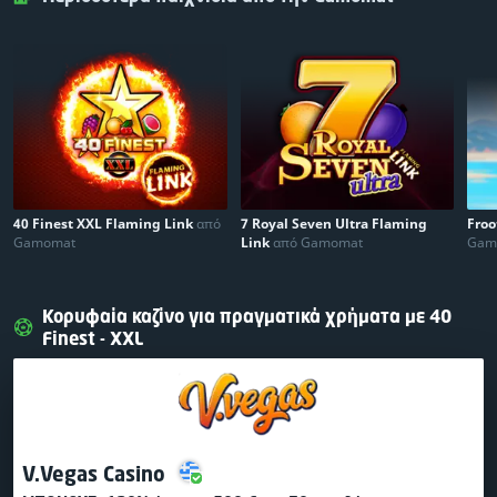
40 Finest XXL Flaming Link
από
7 Royal Seven Ultra Flaming
Froo
Gamomat
Link
από Gamomat
Gam
Κορυφαία καζίνο για πραγματικά χρήματα με 40
Finest - XXL
V.Vegas Casino