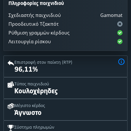
Πληροφορίες παιχνιδιού
Σχεδιαστής παιχνιδιού
Gamomat
Προοδευτικό Τζακπότ
Ρύθμιση γραμμών κέρδους
Λειτουργία ρίσκου
Επιστροφή στον παίκτη (RTP)
96,11%
Τύπος παιχνιδιού
Κουλοχέρηδες
Μέγιστο κέρδος
Άγνωστο
Σύστημα πληρωμών