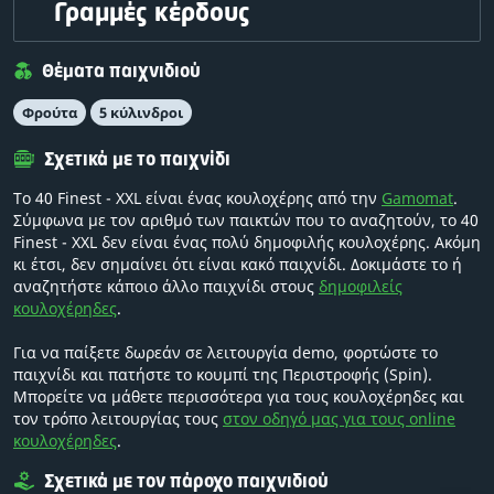
Γραμμές κέρδους
Θέματα παιχνιδιού
Φρούτα
5 κύλινδροι
Σχετικά με το παιχνίδι
Το 40 Finest - XXL είναι ένας κουλοχέρης από την
Gamomat
.
Σύμφωνα με τον αριθμό των παικτών που το αναζητούν, το 40
Finest - XXL δεν είναι ένας πολύ δημοφιλής κουλοχέρης. Ακόμη
κι έτσι, δεν σημαίνει ότι είναι κακό παιχνίδι. Δοκιμάστε το ή
αναζητήστε κάποιο άλλο παιχνίδι στους
δημοφιλείς
κουλοχέρηδες
.
Για να παίξετε δωρεάν σε λειτουργία demo, φορτώστε το
παιχνίδι και πατήστε το κουμπί της Περιστροφής (Spin).
Μπορείτε να μάθετε περισσότερα για τους κουλοχέρηδες και
τον τρόπο λειτουργίας τους
στον οδηγό μας για τους online
κουλοχέρηδες
.
Σχετικά με τον πάροχο παιχνιδιού