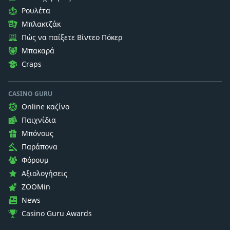
Ρουλέτα
Μπλακτζάκ
Πώς να παίξετε Βίντεο Πόκερ
Μπακαρά
Craps
CASINO GURU
Online καζίνο
Παιχνίδια
Μπόνους
Παράπονα
Φόρουμ
Αξιολογήσεις
ZOOMin
News
Casino Guru Awards