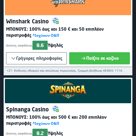
Winshark Casino
ΜΠΌΝΟΥΣ:
100% έως και 150 €
και 50 επιπλέον
περιστροφές
*Ισχύουν Ο&Π
8.6
Υψηλός
Δείκτης ασφάλειας
Γρήγορες πληροφορίες
Παίξτε σε καζίνο
+21. Κίνδυνος εθισμού και απώλειας περιουσίας. Γραμμή βοήθειας ΚΕΘΕΑ: 1114.
Spinanga Casino
ΜΠΌΝΟΥΣ:
100% έως και 500 €
και 200 επιπλέον
περιστροφές
*Ισχύουν Ο&Π
8.2
Υψηλός
Δείκτης ασφάλειας