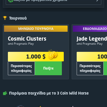
Τουρνουά
ΜΗΝΙΑΊΟ ΤΟΥΡΝΟΥΆ
ΕΒΔΟΜΑΔΙΑΊΟ
ΜΗΝΙΑΊΟ ΤΟΥΡΝΟΥΆ
ΕΒΔΟΜΑΔΙΑΊΟ
ΟΜΆΔΑ ΒΡΑΒΕΊΩΝ
ΟΜΆΔΑ ΒΡ
Cosmic Clusters
Jade Legend
23
:
15
:
26
02
:
15
:
26
1.000 $
100
από Pragmatic Play
από Pragmatic Play
380 $
1
50 $
250 $
2
30 $
1.000 $
100
120 $
3
20 $
Περισσότερες
Περισσότερες
75 $
4
ΆΛΛΕΣ ΠΛΗΡΟΦΟΡΊΕΣ
Παίξτε
ΆΛΛΕΣ ΠΛΗ
πληροφορίες
πληροφορίες
50 $
5
750
Συνολικές δωρεάν περιστροφές:
250
Συνολικές δωρε
Παίξτε
Κλείσιμο
Παίξτε
25 $
6
Pragmatic
Πάροχος
Pragmatic
25 $
7
Play
παιχνιδιών:
Play
25 $
8
ΔΩΡΕΑΝ
Είσοδος:
ΔΩΡΕΑΝ
Παρόμοια παιχνίδια με το 3 Coin Wild Horse
25 $
9
25 $
10