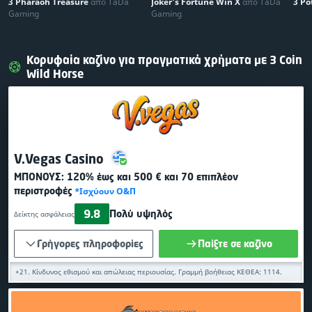
3 Pharaoh Treasure
από TaDa
Joker's Fortune Win X
από TaDa
3 P
Gaming
Gaming
Κορυφαία καζίνο για πραγματικά χρήματα με 3 Coin
Wild Horse
V.Vegas Casino
ΜΠΌΝΟΥΣ:
120% έως και 500 €
και 70 επιπλέον
περιστροφές
*Ισχύουν Ο&Π
9.8
Πολύ υψηλός
Δείκτης ασφάλειας
Γρήγορες πληροφορίες
Παίξτε σε καζίνο
+21. Κίνδυνος εθισμού και απώλειας περιουσίας. Γραμμή βοήθειας ΚΕΘΕΑ: 1114.