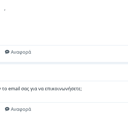
,
Αναφορά
 το email σας για να επικοινωνήσετε;
Αναφορά