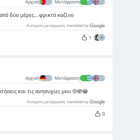
Αρχική
Μετάφραση
πό δύο μέρες... φρικτό καζίνο
Αυτόματη μετάφραση:
1
Αρχική
Μετάφραση
τήσεις και τις ανησυχίες μου 🤨🫣😂
Αυτόματη μετάφραση:
0