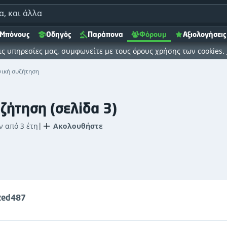
Μπόνους
Οδηγός
Παράπονα
Φόρουμ
Αξιολογήσεις
ις υπηρεσίες μας, συμφωνείτε με τους όρους χρήσης των cookies.
ενική συζήτηση
υζήτηση (σελίδα 3)
ν από 3 έτη
|
Ακολουθήστε
zed487