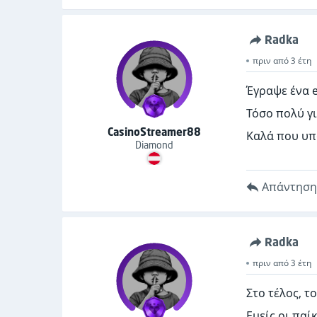
Radka
πριν από 3 έτη
Έγραψε ένα e
Τόσο πολύ γ
CasinoStreamer88
Καλά που υπ
Diamond
Απάντηση
Radka
πριν από 3 έτη
Στο τέλος, το
Εμείς οι πα