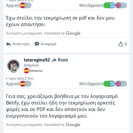
Αρχική
Μετάφραση
Έχω στείλει την τεκμηρίωση σε pdf και δεν μου
έχουν απαντήσει
Αυτόματη μετάφραση:
0
Απάντηση
Αναφορά
tataregina92
Romi
Ασημένιο
Ισπανία
πριν από 2 έτη
Αρχική
Μετάφραση
Γεια σας, χρειάζομαι βοήθεια με τον λογαριασμό
Betify, έχω στείλει ήδη την τεκμηρίωση αρκετές
φορές και σε PDF και δεν απαντούν και δεν
ενεργοποιούν τον λογαριασμό μου.
Αυτόματη μετάφραση: