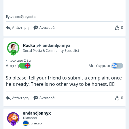
Έγινε επεξεργασία
0
Απάντηση
Αναφορά
Radka
andandjonnyx
Social Media & Community Specialist
πριν από 2 έτη
Αρχική
Μετάφραση
So please, tell your friend to submit a complaint once
he's ready. There is no other way to be honest. 🤷‍♀️
0
Απάντηση
Αναφορά
andandjonnyx
Diamond
Curaçao