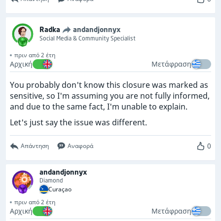
Radka
andandjonnyx
Social Media & Community Specialist
πριν από 2 έτη
Αρχική
Μετάφραση
You probably don't know this closure was marked as
sensitive, so I'm assuming you are not fully informed,
and due to the same fact, I'm unable to explain.
Let's just say the issue was different.
0
Απάντηση
Αναφορά
andandjonnyx
Diamond
Curaçao
πριν από 2 έτη
Αρχική
Μετάφραση