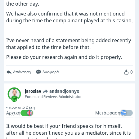
the other day.
We have also confirmed that it was not mentioned
during the time the complainant played at this casino.
I've never heard of a statement being added recently
that applied to the time before that.
Please do your research again and do it properly.
0
Απάντηση
Αναφορά
Jaroslav
andandjonnyx
Forum and Reviews Administrator
πριν από 2 έτη
Αρχική
Μετάφραση
It would be best if your friend speaks for himself,
after all he doesn't need you as a mediator, since it is