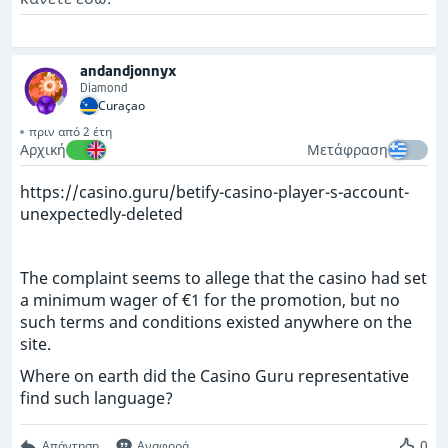
andandjonnyx
Diamond
Curaçao
πριν από 2 έτη
Αρχική
Μετάφραση
https://casino.guru/betify-casino-player-s-account-
unexpectedly-deleted
The complaint seems to allege that the casino had set
a minimum wager of €1 for the promotion, but no
such terms and conditions existed anywhere on the
site.
Where on earth did the Casino Guru representative
find such language?
0
Απάντηση
Αναφορά