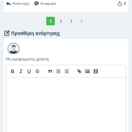
0
Απάντηση
Αναφορά
1
2
3
Προσθήκη ανάρτησης
Μη εγγεγραμμένος χρήστης