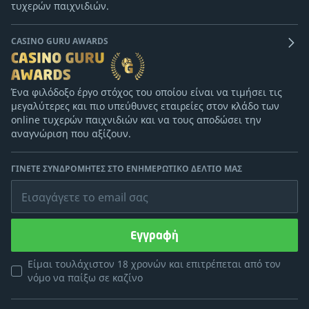
τυχερών παιχνιδιών.
CASINO GURU AWARDS
Ένα φιλόδοξο έργο στόχος του οποίου είναι να τιμήσει τις
μεγαλύτερες και πιο υπεύθυνες εταιρείες στον κλάδο των
online τυχερών παιχνιδιών και να τους αποδώσει την
αναγνώριση που αξίζουν.
ΓΊΝΕΤΕ ΣΥΝΔΡΟΜΗΤΈΣ ΣΤΟ ΕΝΗΜΕΡΩΤΙΚΌ ΔΕΛΤΊΟ ΜΑΣ
Εισαγάγετε το email σας
Εγγραφή
Είμαι τουλάχιστον 18 χρονών και επιτρέπεται από τον
νόμο να παίξω σε καζίνο