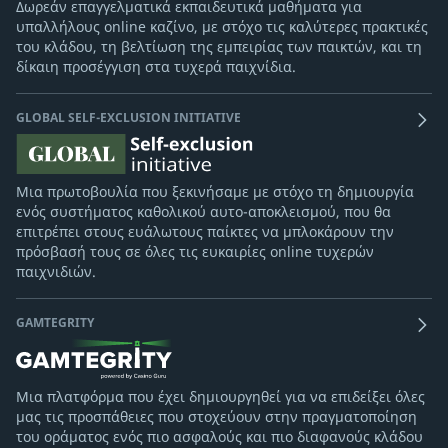
Δωρεάν επαγγελματικά εκπαιδευτικά μαθήματα για
υπαλλήλους online καζίνο, με στόχο τις καλύτερες πρακτικές
του κλάδου, τη βελτίωση της εμπειρίας των παικτών, και τη
δίκαιη προσέγγιση στα τυχερά παιχνίδια.
GLOBAL SELF-EXCLUSION INITIATIVE
Μια πρωτοβουλία που ξεκινήσαμε με στόχο τη δημιουργία
ενός συστήματος καθολικού αυτο-αποκλεισμού, που θα
επιτρέπει στους ευάλωτους παίκτες να μπλοκάρουν την
πρόσβασή τους σε όλες τις ευκαιρίες online τυχερών
παιχνιδιών.
GAMTEGRITY
Μια πλατφόρμα που έχει δημιουργηθεί για να επιδείξει όλες
μας τις προσπάθειες που στοχεύουν στην πραγματοποίηση
του οράματος ενός πιο ασφαλούς και πιο διαφανούς κλάδου