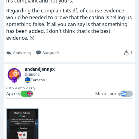
his complaint and not yours.
Regarding the complaint itself, of course evidence
would be needed to prove that the casino is telling us
something false. If all you can say is that something
has been added, I don't think that's the best
evidence. 😕
1
Απάντηση
Αναφορά
andandjonnyx
Diamond
Curaçao
πριν από 2 έτη
Αρχική
Μετάφραση