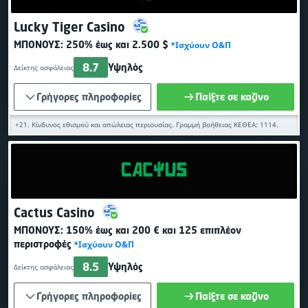
Lucky Tiger Casino
ΜΠΌΝΟΥΣ:
250% έως και 2.500 $
*Ισχύουν Ο&Π
8.7
Υψηλός
Δείκτης ασφάλειας
Γρήγορες πληροφορίες
Παίξτε σε καζίνο
+21. Κίνδυνος εθισμού και απώλειας περιουσίας. Γραμμή βοήθειας ΚΕΘΕΑ: 1114.
Cactus Casino
ΜΠΌΝΟΥΣ:
150% έως και 200 €
και 125 επιπλέον
περιστροφές
*Ισχύουν Ο&Π
8.5
Υψηλός
Δείκτης ασφάλειας
Γρήγορες πληροφορίες
Παίξτε σε καζίνο