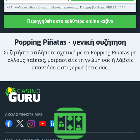
+21. Κίνδυνος εθισμού και απώλειας περιουσίας. Γραμμή βοήθειας ΚΕΘΕΑ: 1114.
Περιηγηθείτε στα καλύτερα online καζίνο
Popping Piñatas - γενική συζήτηση
Συζητήστε οτιδήποτε σχετικό με το Popping Piñatas με
άλλους παίκτες, μοιραστείτε τη γνώμη σας ή λάβετε
απαντήσεις στις ερωτήσεις σας.
ΑΚΟΛΟΥΘΉΣΤΕ ΜΑΣ