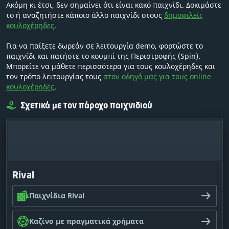
Ακόμη κι έτσι, δεν σημαίνει ότι είναι κακό παιχνίδι. Δοκιμάστε
το ή αναζητήστε κάποιο άλλο παιχνίδι στους
δημοφιλείς
κουλοχέρηδες
.
Για να παίξετε δωρεάν σε λειτουργία demo, φορτώστε το
παιχνίδι και πατήστε το κουμπί της Περιστροφής (Spin).
Μπορείτε να μάθετε περισσότερα για τους κουλοχέρηδες και
τον τρόπο λειτουργίας τους
στον οδηγό μας για τους online
κουλοχέρηδες
.
Σχετικά με τον πάροχο παιχνιδιού
Rival
Παιχνίδια Rival
Καζίνο με πραγματικά χρήματα