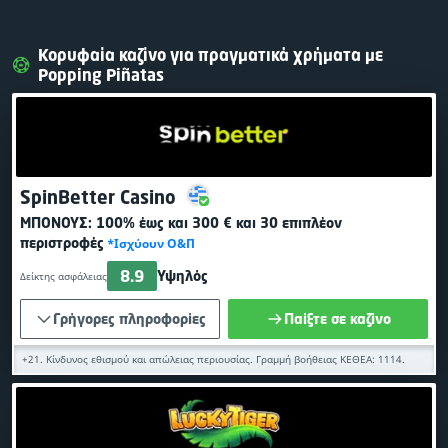
Κορυφαία καζίνο για πραγματικά χρήματα με
Popping Piñatas
SpinBetter Casino
ΜΠΌΝΟΥΣ:
100% έως και 300 €
και 30 επιπλέον
περιστροφές
*Ισχύουν Ο&Π
8.9
Υψηλός
Δείκτης ασφάλειας
Γρήγορες πληροφορίες
Παίξτε σε καζίνο
+21. Κίνδυνος εθισμού και απώλειας περιουσίας. Γραμμή βοήθειας ΚΕΘΕΑ: 1114.