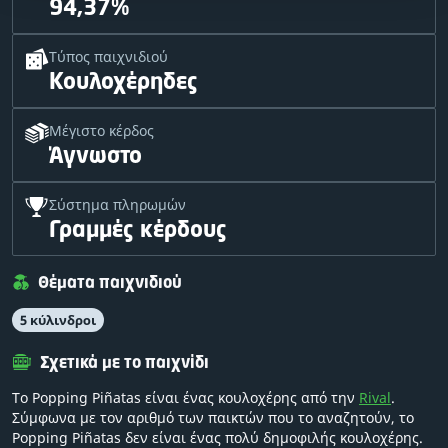
94,37%
Τύπος παιχνιδιού
Κουλοχέρηδες
Μέγιστο κέρδος
Άγνωστο
Σύστημα πληρωμών
Γραμμές κέρδους
Θέματα παιχνιδιού
5 κύλινδροι
Σχετικά με το παιχνίδι
Το Popping Piñatas είναι ένας κουλοχέρης από την
Rival
.
Σύμφωνα με τον αριθμό των παικτών που το αναζητούν, το
Popping Piñatas δεν είναι ένας πολύ δημοφιλής κουλοχέρης.