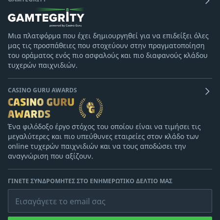
Μια πλατφόρμα που έχει δημιουργηθεί για να επιδείξει όλες
μας τις προσπάθειες που στοχεύουν στην πραγματοποίηση
του οράματος ενός πιο ασφαλούς και πιο διαφανούς κλάδου
τυχερών παιχνιδιών.
CASINO GURU AWARDS
Ένα φιλόδοξο έργο στόχος του οποίου είναι να τιμήσει τις
μεγαλύτερες και πιο υπεύθυνες εταιρείες στον κλάδο των
online τυχερών παιχνιδιών και να τους αποδώσει την
αναγνώριση που αξίζουν.
ΓΊΝΕΤΕ ΣΥΝΔΡΟΜΗΤΈΣ ΣΤΟ ΕΝΗΜΕΡΩΤΙΚΌ ΔΕΛΤΊΟ ΜΑΣ
Εισαγάγετε το email σας