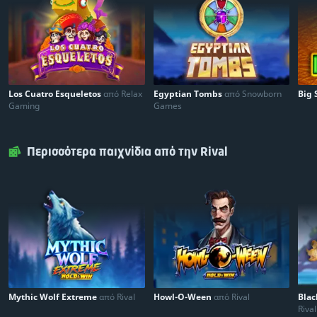
Los Cuatro Esqueletos
από Relax
Egyptian Tombs
από Snowborn
Big 
Gaming
Games
Περισσότερα παιχνίδια από την Rival
Mythic Wolf Extreme
από Rival
Howl-O-Ween
από Rival
Blac
Rival