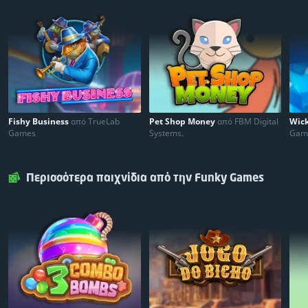
25 $
10
Fishy Business
από TrueLab
Pet Shop Money
από FBM Digital
Wick
Games
Systems.
Gam
Περισσότερα παιχνίδια από την Funky Games