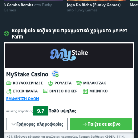
3 Combo Bombs
από Funky
Jogo Do Bicho (Funky Games)
Meo
Games
από Funky Games
Κορυφαία καζίνο για πραγματικά χρήματα με Pet
Farm
MyStake Casino
ΚΟΥΛΟΧΈΡΗΔΕΣ
ΡΟΥΛΈΤΑ
ΜΠΛΆΚΤΖΑΚ
ΣΤΟΙΧΉΜΑΤΑ
ΒΊΝΤΕΟ ΠΌΚΕΡ
ΜΠΊΝΓΚΟ
ΕΜΦΆΝΙΣΗ ΌΛΩΝ
9.7
Πολύ υψηλός
Δείκτης ασφάλειας
Γρήγορες πληροφορίες
Παίξτε σε καζίνο
+21. Κίνδυνος εθισμού και απώλειας περιουσίας. Γραμμή βοήθειας ΚΕΘΕΑ: 1114.