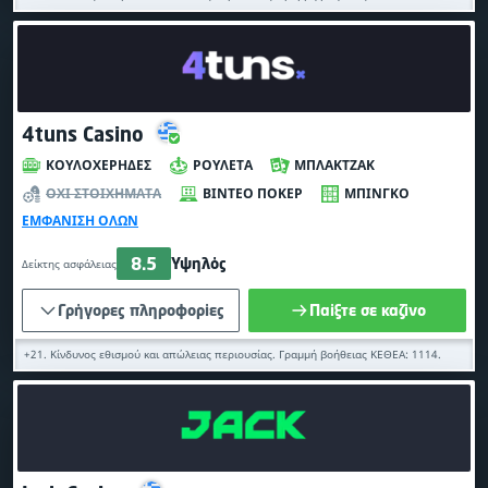
4tuns Casino
ΚΟΥΛΟΧΈΡΗΔΕΣ
ΡΟΥΛΈΤΑ
ΜΠΛΆΚΤΖΑΚ
ΌΧΙ ΣΤΟΙΧΉΜΑΤΑ
ΒΊΝΤΕΟ ΠΌΚΕΡ
ΜΠΊΝΓΚΟ
ΕΜΦΆΝΙΣΗ ΌΛΩΝ
8.5
Υψηλός
Δείκτης ασφάλειας
Γρήγορες πληροφορίες
Παίξτε σε καζίνο
+21. Κίνδυνος εθισμού και απώλειας περιουσίας. Γραμμή βοήθειας ΚΕΘΕΑ: 1114.