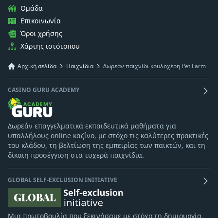
Ομάδα
Επικοινωνία
Όροι χρήσης
Χάρτης ιστότοπου
Αρχική σελίδα
Παιχνίδια
Δωρεάν παιχνίδι κουλοχέρη Pet Farm
CASINO GURU ACADEMY
Δωρεάν επαγγελματικά εκπαιδευτικά μαθήματα για
υπαλλήλους online καζίνο, με στόχο τις καλύτερες πρακτικές
του κλάδου, τη βελτίωση της εμπειρίας των παικτών, και τη
δίκαιη προσέγγιση στα τυχερά παιχνίδια.
GLOBAL SELF-EXCLUSION INITIATIVE
Μια πρωτοβουλία που ξεκινήσαμε με στόχο τη δημιουργία