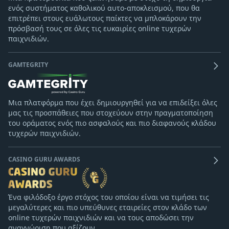
ενός συστήματος καθολικού αυτο-αποκλεισμού, που θα
επιτρέπει στους ευάλωτους παίκτες να μπλοκάρουν την
πρόσβασή τους σε όλες τις ευκαιρίες online τυχερών
παιχνιδιών.
GAMTEGRITY
Μια πλατφόρμα που έχει δημιουργηθεί για να επιδείξει όλες
μας τις προσπάθειες που στοχεύουν στην πραγματοποίηση
του οράματος ενός πιο ασφαλούς και πιο διαφανούς κλάδου
τυχερών παιχνιδιών.
CASINO GURU AWARDS
Ένα φιλόδοξο έργο στόχος του οποίου είναι να τιμήσει τις
μεγαλύτερες και πιο υπεύθυνες εταιρείες στον κλάδο των
online τυχερών παιχνιδιών και να τους αποδώσει την
αναγνώριση που αξίζουν.