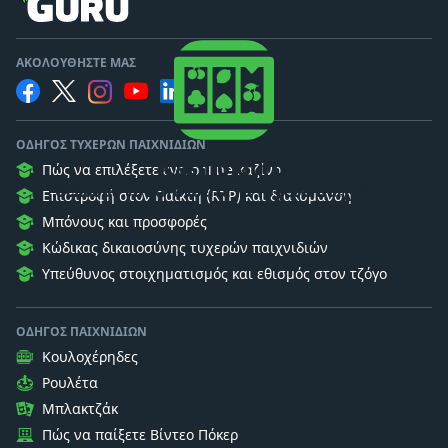
ΑΚΟΛΟΥΘΉΣΤΕ ΜΑΣ
ΟΔΗΓΌΣ ΤΥΧΕΡΏΝ ΠΑΙΧΝΙΔΙΏΝ
Casino Guru
Πώς να επιλέξετε ένα online καζίνο
Θέλουμε να κατανοείτε τα τυχερά παιχνίδια.
Επιστροφή στον Παίκτη (RTP) και διακύμανση
Μπόνους και προσφορές
Κώδικας δικαιοσύνης τυχερών παιχνιδιών
Υπεύθυνος στοιχηματισμός και εθισμός στον τζόγο
ΟΔΗΓΌΣ ΠΑΙΧΝΙΔΙΏΝ
Κουλοχέρηδες
Ρουλέτα
Μπλακτζάκ
Πώς να παίξετε Βίντεο Πόκερ