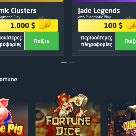
ΟΜΆΔΑ ΒΡΑΒΕΊΩΝ
ΟΜΆΔΑ ΒΡΑΒΕΊΩΝ
mic Clusters
Jade Legends
:
12
:
44
04
:
12
:
44
1.000 $
100 $
agmatic Play
από Pragmatic Play
1.000 $
100 $
1
50 $
2
30 $
ισσότερες
Περισσότερες
Παίξτε
Παίξ
3
20 $
ροφορίες
πληροφορίες
4
ΆΛΛΕΣ ΠΛΗΡΟΦΟΡΊΕΣ
ΆΛΛΕΣ ΠΛΗΡΟΦΟΡΊΕΣ
5
Συνολικές δωρεάν
250
Συνολικές δωρεάν
Παίξτε
Κλείσιμο
Παίξτε
Κλείσ
6
περιστροφές:
περιστροφές:
7
agmatic
Πάροχος
Pragmatic
Πάροχος
Play
παιχνιδιών:
Play
παιχνιδιώ
Fortune
8
ΕΑΝ
Είσοδος:
ΔΩΡΕΑΝ
Εί
9
10