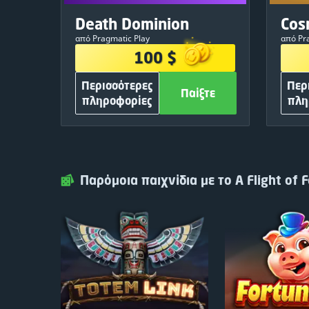
ΟΜΆΔΑ ΒΡΑΒΕΊΩΝ
Death Dominion
Cos
00
:
12
:
44
25
100 $
από Pragmatic Play
από Pr
100 $
50 $
1
380 $
30 $
2
250 $
Περισσότερες
Περ
Παίξτε
20 $
3
120 $
πληροφορίες
πλη
75 $
ΆΛΛΕΣ ΠΛΗΡΟΦΟΡΊΕΣ
50 $
250
Συνολικές δωρεάν
750
Παίξτε
Κλείσιμο
25 $
περιστροφές:
25 $
Pragmatic
Πάροχος
Pr
Play
παιχνιδιών:
Παρόμοια παιχνίδια με το A Flight of 
25 $
ΔΩΡΕΑΝ
Είσοδος:
ΔΩΡ
25 $
25 $