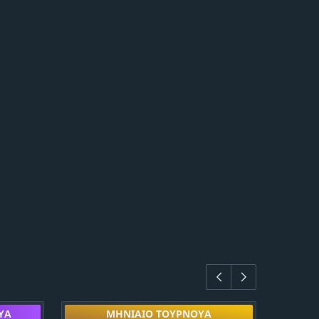
ΥΆ
Ξεκλειδώστε παίζοντας σε
ΜΗΝΙΑΊΟ ΤΟΥΡΝΟΥΆ
Ε
ΥΆ
ΜΗΝΙΑΊΟ ΤΟΥΡΝΟΥΆ
Ε