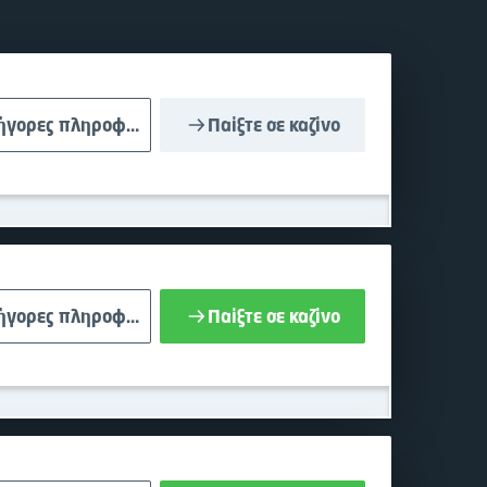
Γρήγορες πληροφορίες
Παίξτε σε καζίνο
Γρήγορες πληροφορίες
Παίξτε σε καζίνο