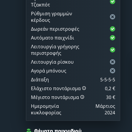
Τζακπότ
Ρύθμιση γραμμών
κέρδους
Δωρεάν περιστροφές
Αυτόματο παιχνίδι
Λειτουργία γρήγορης
περιστροφής
Λειτουργία ρίσκου
Αγορά μπόνους
Διάταξη
5-5-5-5
Ελάχιστο ποντάρισμα
0,2 €
Μέγιστο ποντάρισμα
30 €
Ημερομηνία
Μάρτιος
κυκλοφορίας
2024
Θέματα παιχνιδιού