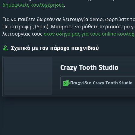
δημοφιλείς κουλοχέρηδες
.
Για να παίξετε δωρεάν σε λειτουργία demo, φορτώστε το
Περιστροφής (Spin). Μπορείτε να μάθετε περισσότερα γ
λειτουργίας τους
στον οδηγό μας για τους online κουλο
Σχετικά με τον πάροχο παιχνιδιού
Crazy Tooth Studio
Παιχνίδια Crazy Tooth Studio