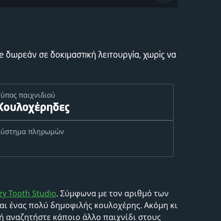
e δωρεάν σε δοκιμαστική λειτουργία, χωρίς να
Τύπος παιχνιδιού
Κουλοχέρηδες
Σύστημα πληρωμών
zy Tooth Studio
. Σύμφωνα με τον αριθμό των
ίναι ένας πολύ δημοφιλής κουλοχέρης. Ακόμη κι
ο ή αναζητήστε κάποιο άλλο παιχνίδι στους