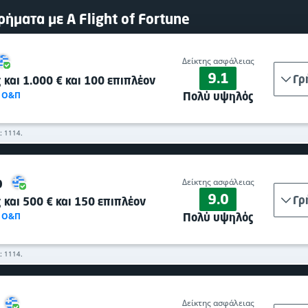
ήματα με A Flight of Fortune
Δείκτης ασφάλειας
9.1
 και 1.000 €
και 100 επιπλέον
Πολύ υψηλός
 Ο&Π
: 1114.
o
Δείκτης ασφάλειας
9.0
 και 500 €
και 150 επιπλέον
Πολύ υψηλός
 Ο&Π
: 1114.
Δείκτης ασφάλειας