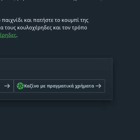
 παιχνίδι και πατήστε το κουμπί της
ια τους κουλοχέρηδες και τον τρόπο
χέρηδες
.
Καζίνο με πραγματικά χρήματα