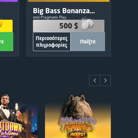
άλλα τουρνουά και
ΟΜΆΔΑ ΒΡΑΒΕΊΩΝ
Αποκλειστικό
κοινοποιώντας τα
Big Bass Bonanza
Sup
500 $
αποτελέσματά σας
1000
από Pragmatic Play
από Pra
500 $
1
250 $
1
50 $
2
150 $
2
30 $
Περισσότερες
Περ
τε
Παίξτε
3
50 $
3
20 $
πληροφορίες
πλη
30 $
4
ΆΛΛΕΣ ΠΛΗΡΟΦΟΡΊΕΣ
20 $
5
500
Συνολικές δωρεάν
250
ιμο
Παίξτε
Κλείσιμο
περιστροφές:
Pragmatic
Πάροχος
Pra
ν:
Play
παιχνιδιών:
σοδος:
Κοινοποιήστε και παίξτε
Είσοδος:
ΔΩΡΕ