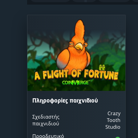
Πληροφορίες παιχνιδιού
Crazy
Σχεδιαστής
Tooth
παιχνιδιού
Studio
Προοδευτικό