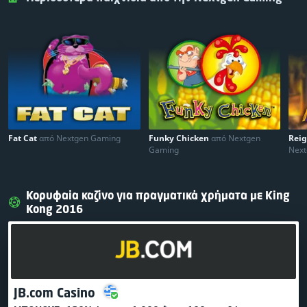
Fat Cat
από Nextgen Gaming
Funky Chicken
από Nextgen
Reig
Gaming
Nex
Κορυφαία καζίνο για πραγματικά χρήματα με King
Kong 2016
JB.com Casino