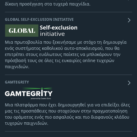
δίκαιη προσέγγιση στα τυχερά παιχνίδια.
GLOBAL SELF-EXCLUSION INITIATIVE
Μια πρωτοβουλία που ξεκινήσαμε με στόχο τη δημιουργία
ενός συστήματος καθολικού αυτο-αποκλεισμού, που θα
επιτρέπει στους ευάλωτους παίκτες να μπλοκάρουν την
πρόσβασή τους σε όλες τις ευκαιρίες online τυχερών
παιχνιδιών.
GAMTEGRITY
Μια πλατφόρμα που έχει δημιουργηθεί για να επιδείξει όλες
μας τις προσπάθειες που στοχεύουν στην πραγματοποίηση
του οράματος ενός πιο ασφαλούς και πιο διαφανούς κλάδου
τυχερών παιχνιδιών.