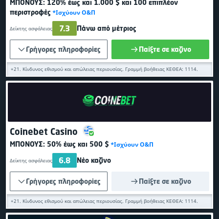
ΜΠΌΝΟΥΣ:
120% έως και 1.000 $
και 100 επιπλέον
περιστροφές
*Ισχύουν Ο&Π
7.3
Πάνω από μέτριος
Δείκτης ασφάλειας
Γρήγορες πληροφορίες
Παίξτε σε καζίνο
+21. Κίνδυνος εθισμού και απώλειας περιουσίας. Γραμμή βοήθειας ΚΕΘΕΑ: 1114.
Coinebet Casino
ΜΠΌΝΟΥΣ:
50% έως και 500 $
*Ισχύουν Ο&Π
6.8
Νέο καζίνο
Δείκτης ασφάλειας
Γρήγορες πληροφορίες
Παίξτε σε καζίνο
+21. Κίνδυνος εθισμού και απώλειας περιουσίας. Γραμμή βοήθειας ΚΕΘΕΑ: 1114.