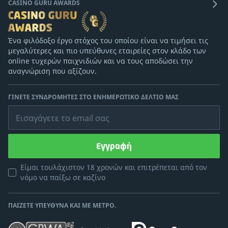
CASINO GURU AWARDS
Ένα φιλόδοξο έργο στόχος του οποίου είναι να τιμήσει τις
μεγαλύτερες και πιο υπεύθυνες εταιρείες στον κλάδο των
online τυχερών παιχνιδιών και να τους αποδώσει την
αναγνώριση που αξίζουν.
ΓΊΝΕΤΕ ΣΥΝΔΡΟΜΗΤΈΣ ΣΤΟ ΕΝΗΜΕΡΩΤΙΚΌ ΔΕΛΤΊΟ ΜΑΣ
Εισαγάγετε το email σας
Εγγραφή
Είμαι τουλάχιστον 18 χρονών και επιτρέπεται από τον
νόμο να παίξω σε καζίνο
ΠΑΊΖΕΤΕ ΥΠΕΎΘΥΝΑ ΚΑΙ ΜΕ ΜΈΤΡΟ.