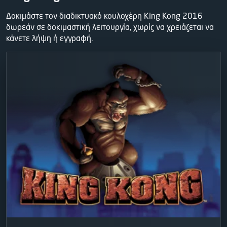
Δοκιμάστε τον διαδικτυακό κουλοχέρη King Kong 2016
δωρεάν σε δοκιμαστική λειτουργία, χωρίς να χρειάζεται να
κάνετε λήψη ή εγγραφή.