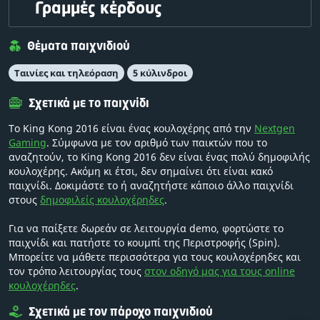
Γραμμές κέρδους
Θέματα παιχνιδιού
Ταινίες και τηλεόραση
5 κύλινδροι
Σχετικά με το παιχνίδι
Το King Kong 2016 είναι ένας κουλοχέρης από την
Nextgen
Gaming
. Σύμφωνα με τον αριθμό των παικτών που το
αναζητούν, το King Kong 2016 δεν είναι ένας πολύ δημοφιλής
κουλοχέρης. Ακόμη κι έτσι, δεν σημαίνει ότι είναι κακό
παιχνίδι. Δοκιμάστε το ή αναζητήστε κάποιο άλλο παιχνίδι
στους
δημοφιλείς κουλοχέρηδες
.
Για να παίξετε δωρεάν σε λειτουργία demo, φορτώστε το
παιχνίδι και πατήστε το κουμπί της Περιστροφής (Spin).
Μπορείτε να μάθετε περισσότερα για τους κουλοχέρηδες και
τον τρόπο λειτουργίας τους
στον οδηγό μας για τους online
κουλοχέρηδες
.
Σχετικά με τον πάροχο παιχνιδιού