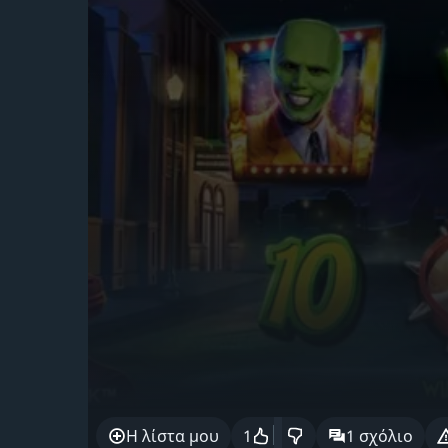
Η λίστα μου
1
1 σχόλιο