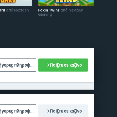
gard
από Nextgen
Foxin Twins
από Nextgen
Merlin's
Gaming
Nextgen
Γρήγορες πληροφορίες
Παίξτε σε καζίνο
Γρήγορες πληροφορίες
Παίξτε σε καζίνο