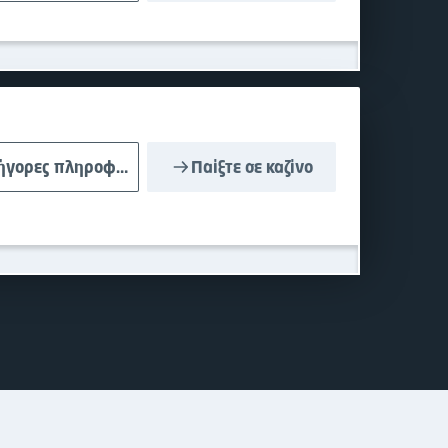
Γρήγορες πληροφορίες
Παίξτε σε καζίνο