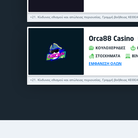
+21. Κίνδυνος εθισμού και απώλειας περιουσίας. Γραμμή βοήθειας ΚΕΘΕΑ
Orca88 Casino
ΚΟΥΛΟΧΈΡΗΔΕΣ
ΣΤΟΙΧΉΜΑΤΑ
ΒΊ
ΕΜΦΆΝΙΣΗ ΌΛΩΝ
+21. Κίνδυνος εθισμού και απώλειας περιουσίας. Γραμμή βοήθειας ΚΕΘΕΑ