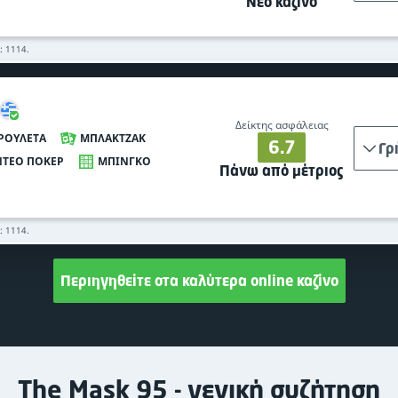
Νέο καζίνο
: 1114.
Δείκτης ασφάλειας
ΡΟΥΛΈΤΑ
ΜΠΛΆΚΤΖΑΚ
6.7
ΝΤΕΟ ΠΌΚΕΡ
ΜΠΊΝΓΚΟ
Πάνω από μέτριος
: 1114.
Περιηγηθείτε στα καλύτερα online καζίνο
The Mask 95 - γενική συζήτηση