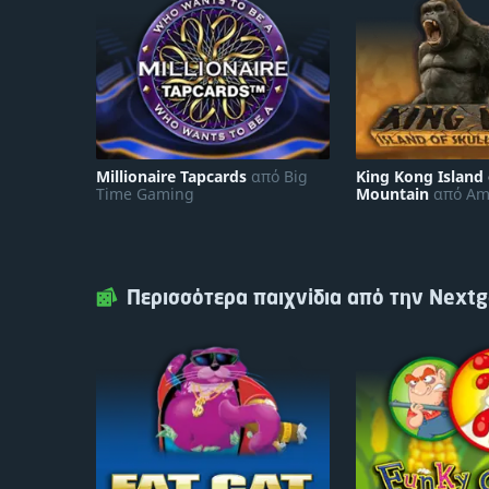
25 $
10
Millionaire Tapcards
από Big
King Kong Island 
Time Gaming
Mountain
από Am
Περισσότερα παιχνίδια από την Next