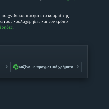
 παιχνίδι και πατήστε το κουμπί της
ια τους κουλοχέρηδες και τον τρόπο
χέρηδες
.
Καζίνο με πραγματικά χρήματα