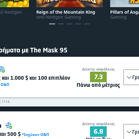
πό Nextgen
Reign of the Mountain King
Pillars of As
από Nextgen Gaming
Gaming
χρήματα με The Mask 95
Δείκτης ασφάλειας
7.3
 και 1.000 $
και 100 επιπλέον
Πάνω από μέτριος
 Ο&Π
: 1114.
o
Δείκτης ασφάλειας
6.8
και 500 $
*Ισχύουν Ο&Π