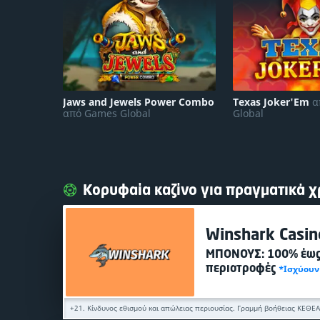
Jaws and Jewels Power Combo
Texas Joker'Em
α
από Games Global
Global
Κορυφαία καζίνο για πραγματικά χ
Winshark Casi
ΜΠΌΝΟΥΣ:
100% έως
περιστροφές
*Ισχύουν
+21. Κίνδυνος εθισμού και απώλειας περιουσίας. Γραμμή βοήθειας ΚΕΘΕΑ