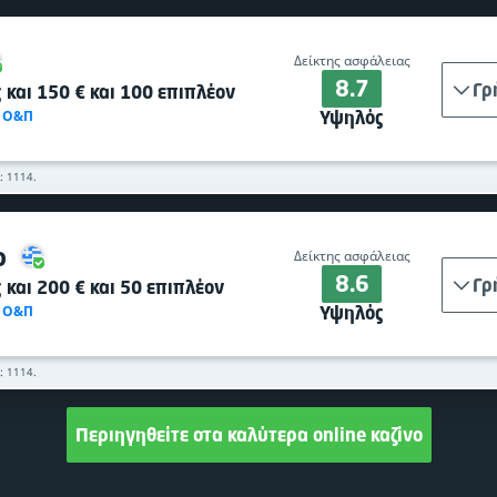
Δείκτης ασφάλειας
8.7
 και 150 €
και 100 επιπλέον
Υψηλός
 Ο&Π
: 1114.
no
Δείκτης ασφάλειας
8.6
 και 200 €
και 50 επιπλέον
Υψηλός
 Ο&Π
: 1114.
Περιηγηθείτε στα καλύτερα online καζίνο