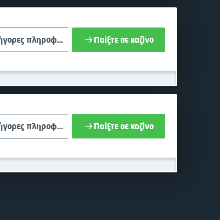
Γρήγορες πληροφορίες
Παίξτε σε καζίνο
Γρήγορες πληροφορίες
Παίξτε σε καζίνο