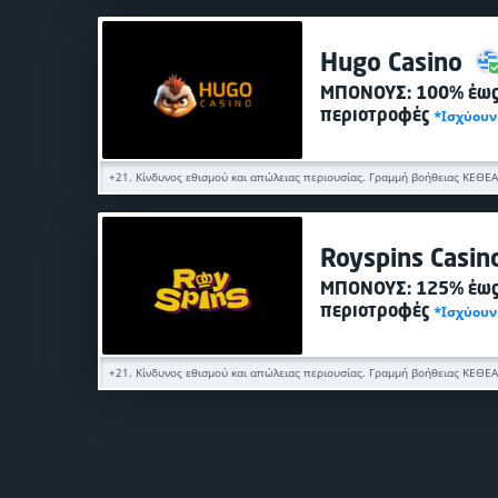
Hugo Casino
ΜΠΌΝΟΥΣ:
100% έως
περιστροφές
*Ισχύουν
+21. Κίνδυνος εθισμού και απώλειας περιουσίας. Γραμμή βοήθειας ΚΕΘΕΑ
Royspins Casi
ΜΠΌΝΟΥΣ:
125% έως
περιστροφές
*Ισχύουν
+21. Κίνδυνος εθισμού και απώλειας περιουσίας. Γραμμή βοήθειας ΚΕΘΕΑ