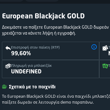
European Blackjack GOLD
Δοκιμάστε να παίξετε European Blackjack GOLD δωρεάν σ
χρειάζεται να κάνετε λήψη ή εγγραφή.
Επιστροφή στον παίκτη (RTP)
99,60%
Πληρωμή για μπλακτζάκ
UNDEFINED
Σχετικά με το παιχνίδι
Το European Blackjack GOLD είναι ένα παιχνίδι μπλακτζ
παίξετε δωρεάν σε λειτουργία demo παραπάνω.