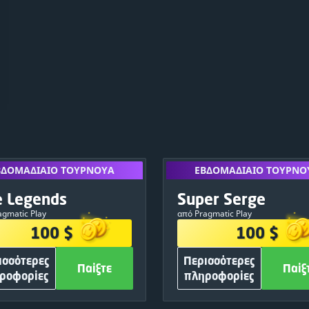
ΒΔΟΜΑΔΙΑΊΟ ΤΟΥΡΝΟΥΆ
ΕΒΔΟΜΑΔΙΑΊΟ ΤΟΥΡΝΟ
ΒΔΟΜΑΔΙΑΊΟ ΤΟΥΡΝΟΥΆ
ΕΒΔΟΜΑΔΙΑΊΟ ΤΟΥΡΝΟ
ΟΜΆΔΑ ΒΡΑΒΕΊΩΝ
ΟΜΆΔΑ ΒΡΑΒΕΊΩΝ
e Legends
Super Serge
:
22
:
42
05
:
22
:
42
100 $
100 $
agmatic Play
από Pragmatic Play
100 $
100 $
1
50 $
2
30 $
ισσότερες
Περισσότερες
Παίξτε
Παίξ
3
20 $
ροφορίες
πληροφορίες
ΆΛΛΕΣ ΠΛΗΡΟΦΟΡΊΕΣ
ΆΛΛΕΣ ΠΛΗΡΟΦΟΡΊΕΣ