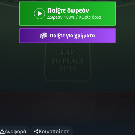
Παίξτε δωρεάν
Δωρεάν 100% / Χωρίς όρια
Παίξτε για χρήματα
Αναφορά
Κοινοποίηση