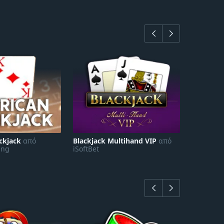
500
Συνολικές δωρεάν
250
ιμο
Παίξτε
Κλείσιμο
περιστροφές:
Pragmatic
Πάροχος
Pra
ν:
Play
παιχνιδιών:
σοδος:
Κοινοποιήστε και παίξτε
Είσοδος:
ΔΩΡΕ
ckjack
από
Blackjack Multihand VIP
από
Blackjac
ing
iSoftBet
TaDa Ga