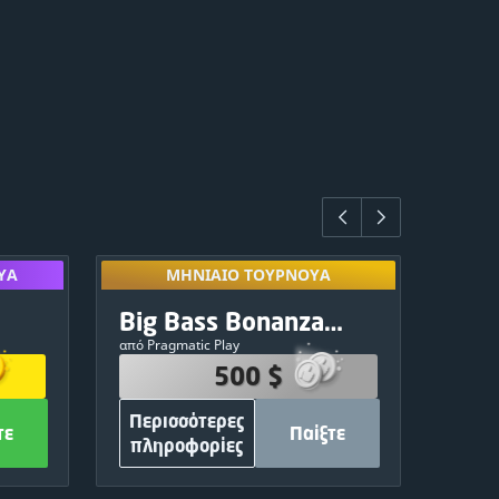
ΥΆ
Ξεκλειδώστε παίζοντας σε
ΜΗΝΙΑΊΟ ΤΟΥΡΝΟΥΆ
Ε
ΥΆ
ΜΗΝΙΑΊΟ ΤΟΥΡΝΟΥΆ
Ε
άλλα τουρνουά και
ΟΜΆΔΑ ΒΡΑΒΕΊΩΝ
Αποκλειστικό
κοινοποιώντας τα
Big Bass Bonanza
777
500 $
αποτελέσματά σας
1000
από Pragmatic Play
από Pra
500 $
1
250 $
1
50 $
2
150 $
2
30 $
Περισσότερες
Περ
τε
Παίξτε
3
50 $
3
20 $
πληροφορίες
πλη
30 $
4
ΆΛΛΕΣ ΠΛΗΡΟΦΟΡΊΕΣ
20 $
5