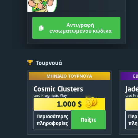
Αντιγραφή
ενσωματωμένου κώδικα
Τουρνουά
ΜΗΝΙΑΊΟ ΤΟΥΡΝΟΥΆ
Ε
ΜΗΝΙΑΊΟ ΤΟΥΡΝΟΥΆ
Ε
ΟΜΆΔΑ ΒΡΑΒΕΊΩΝ
Cosmic Clusters
Jad
23
:
22
:
42
02
1.000 $
από Pragmatic Play
από Pr
1.000 $
380 $
1
50 $
250 $
2
30 $
Περισσότερες
Περ
Παίξτε
120 $
3
20 $
πληροφορίες
πλη
75 $
4
ΆΛΛΕΣ ΠΛΗΡΟΦΟΡΊΕΣ
50 $
5