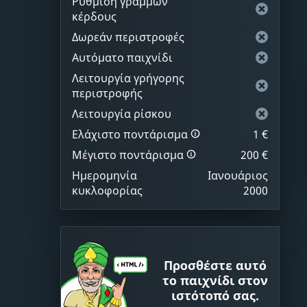
Ρύθμιση γραμμών
κέρδους
Δωρεάν περιστροφές
Αυτόματο παιχνίδι
Λειτουργία γρήγορης
περιστροφής
Λειτουργία ρίσκου
Ελάχιστο ποντάρισμα
1 €
Μέγιστο ποντάρισμα
200 €
Ημερομηνία
Ιανουάριος
κυκλοφορίας
2000
Προσθέστε αυτό
το παιχνίδι στον
ιστότοπό σας.