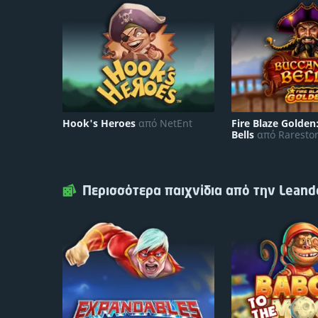
25 $
Hook's Heroes
από NetEnt
Fire Blaze Golden
Bells
από Raresto
Περισσότερα παιχνίδια από την Lean