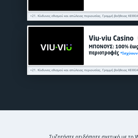
+21. Κίνδυνος εθισμού και απώλειας περιουσίας. Γραμμή βοήθειας ΚΕΘΕΑ
Viu-viu Casino
ΜΠΌΝΟΥΣ:
100% έως
περιστροφές
*Ισχύουν
+21. Κίνδυνος εθισμού και απώλειας περιουσίας. Γραμμή βοήθειας ΚΕΘΕΑ
Συζητήστε οτιδήποτε σχετικό με το W