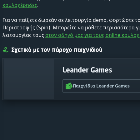
κουλοχέρηδες
.
Για να παίξετε δωρεάν σε λειτουργία demo, φορτώστε το
Περιστροφής (Spin). Μπορείτε να μάθετε περισσότερα γ
λειτουργίας τους
στον οδηγό μας για τους online κουλο
Σχετικά με τον πάροχο παιχνιδιού
Leander Games
Παιχνίδια Leander Games