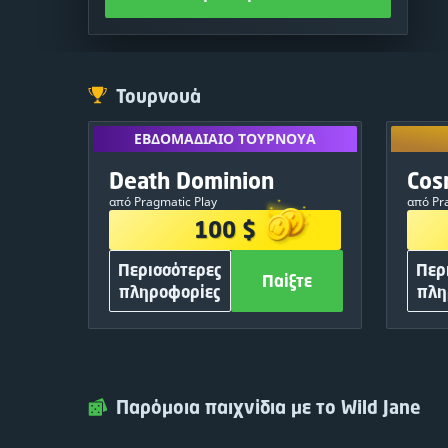
Τουρνουά
ΕΒΔΟΜΑΔΙΑΊΟ ΤΟΥΡΝΟΥΆ
ΕΒΔΟΜΑΔΙΑΊΟ ΤΟΥΡΝΟΥΆ
ΟΜΆΔΑ ΒΡΑΒΕΊΩΝ
Death Dominion
Cos
00
:
20
:
26
25
100 $
από Pragmatic Play
από Pr
100 $
50 $
1
380 $
30 $
2
250 $
Περισσότερες
Περ
Παίξτε
20 $
3
120 $
πληροφορίες
πλη
75 $
ΆΛΛΕΣ ΠΛΗΡΟΦΟΡΊΕΣ
50 $
250
Συνολικές δωρεάν
750
Παίξτε
Κλείσιμο
25 $
περιστροφές:
25 $
Pragmatic
Πάροχος
Pr
Play
παιχνιδιών:
Παρόμοια παιχνίδια με το Wild Jane
25 $
ΔΩΡΕΑΝ
Είσοδος:
ΔΩΡ
25 $