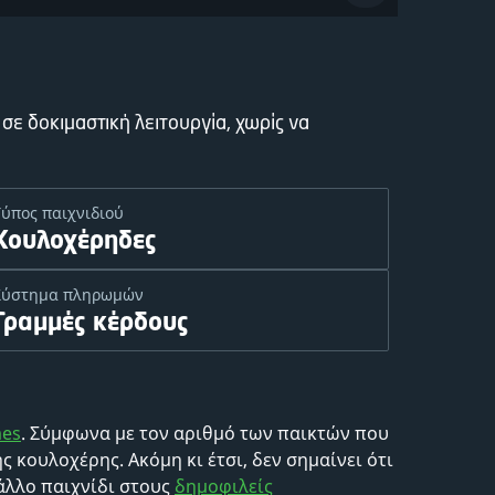
σε δοκιμαστική λειτουργία, χωρίς να
Τύπος παιχνιδιού
Κουλοχέρηδες
Σύστημα πληρωμών
Γραμμές κέρδους
mes
. Σύμφωνα με τον αριθμό των παικτών που
ς κουλοχέρης. Ακόμη κι έτσι, δεν σημαίνει ότι
 άλλο παιχνίδι στους
δημοφιλείς