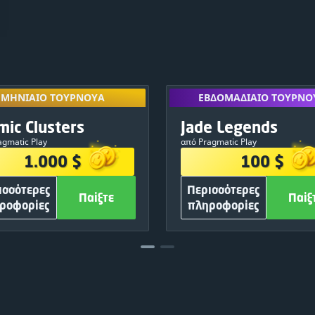
ΜΗΝΙΑΊΟ ΤΟΥΡΝΟΥΆ
ΕΒΔΟΜΑΔΙΑΊΟ ΤΟΥΡΝΟ
ΜΗΝΙΑΊΟ ΤΟΥΡΝΟΥΆ
ΕΒΔΟΜΑΔΙΑΊΟ ΤΟΥΡΝΟ
ΟΜΆΔΑ ΒΡΑΒΕΊΩΝ
ΟΜΆΔΑ ΒΡΑΒΕΊΩΝ
mic Clusters
Jade Legends
:
20
:
26
04
:
20
:
26
1.000 $
100 $
agmatic Play
από Pragmatic Play
1.000 $
100 $
1
50 $
2
30 $
ισσότερες
Περισσότερες
Παίξτε
Παίξ
3
20 $
ροφορίες
πληροφορίες
4
ΆΛΛΕΣ ΠΛΗΡΟΦΟΡΊΕΣ
ΆΛΛΕΣ ΠΛΗΡΟΦΟΡΊΕΣ
5
Συνολικές δωρεάν
250
Συνολικές δωρεάν
Παίξτε
Κλείσιμο
Παίξτε
Κλείσ
6
περιστροφές:
περιστροφές:
7
agmatic
Πάροχος
Pragmatic
Πάροχος
Play
παιχνιδιών:
Play
παιχνιδιώ
8
ΕΑΝ
Είσοδος:
ΔΩΡΕΑΝ
Εί
9