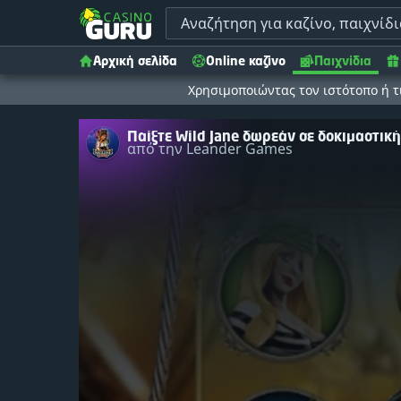
Αρχική σελίδα
Online καζίνο
Παιχνίδια
Χρησιμοποιώντας τον ιστότοπο ή τ
Παίξτε Wild Jane δωρεάν σε δοκιμαστική
από την Leander Games