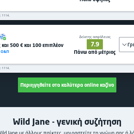
: 1114.
Δείκτης ασφάλειας
7.9
 και 500 €
και 100 επιπλέον
Πάνω από μέτριος
 Ο&Π
: 1114.
Περιηγηθείτε στα καλύτερα online καζίνο
Wild Jane - γενική συζήτηση
ild Jane με άλλους παίκτες, μοιραστείτε τη γνώμη σας ή λ