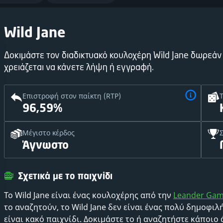
Wild Jane
Δοκιμάστε τον διαδικτυακό κουλοχέρη Wild Jane δωρεάν 
χρειάζεται να κάνετε λήψη ή εγγραφή.
Επιστροφή στον παίκτη (RTP)
96,59%
Μέγιστο κέρδος
Άγνωστο
Σχετικά με το παιχνίδι
Το Wild Jane είναι ένας κουλοχέρης από την
Leander Ga
το αναζητούν, το Wild Jane δεν είναι ένας πολύ δημοφιλή
είναι κακό παιχνίδι. Δοκιμάστε το ή αναζητήστε κάποιο