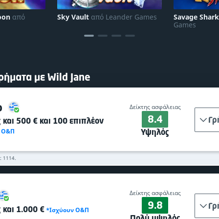
Moon
από
Sky Vault
από Leander Games
Savage Shar
Games
ρήματα με Wild Jane
no
Δείκτης ασφάλειας
8.4
 και 500 €
και 100 επιπλέον
Υψηλός
 Ο&Π
: 1114.
Δείκτης ασφάλειας
9.8
 και 1.000 €
*Ισχύουν Ο&Π
Πολύ υψηλός