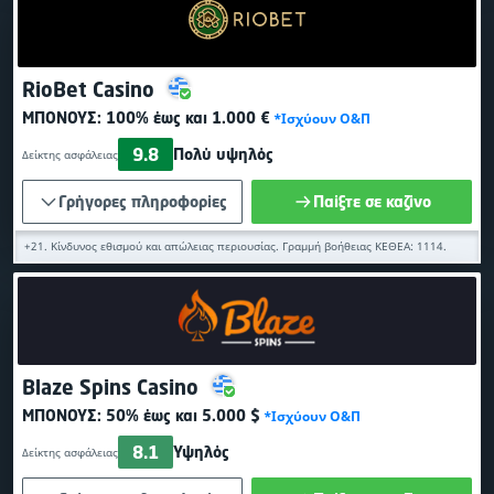
RioBet Casino
ΜΠΌΝΟΥΣ:
100% έως και 1.000 €
*Ισχύουν Ο&Π
9.8
Πολύ υψηλός
Δείκτης ασφάλειας
Γρήγορες πληροφορίες
Παίξτε σε καζίνο
+21. Κίνδυνος εθισμού και απώλειας περιουσίας. Γραμμή βοήθειας ΚΕΘΕΑ: 1114.
Blaze Spins Casino
ΜΠΌΝΟΥΣ:
50% έως και 5.000 $
*Ισχύουν Ο&Π
8.1
Υψηλός
Δείκτης ασφάλειας