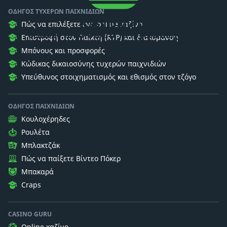
ΟΔΗΓΌΣ ΤΥΧΕΡΏΝ ΠΑΙΧΝΙΔΙΏΝ
Casino Guru
Πώς να επιλέξετε ένα online καζίνο
Θέλουμε να κατανοείτε τα τυχερά παιχνίδια.
Επιστροφή στον Παίκτη (RTP) και διακύμανση
Μπόνους και προσφορές
Κώδικας δικαιοσύνης τυχερών παιχνιδιών
Υπεύθυνος στοιχηματισμός και εθισμός στον τζόγο
ΟΔΗΓΌΣ ΠΑΙΧΝΙΔΙΏΝ
Κουλοχέρηδες
Ρουλέτα
Μπλακτζάκ
Πώς να παίξετε Βίντεο Πόκερ
Μπακαρά
Craps
CASINO GURU
Online καζίνο