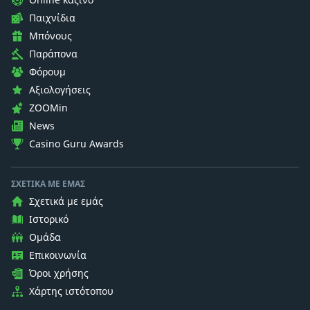
Παιχνίδια
Μπόνους
Παράπονα
Φόρουμ
Αξιολογήσεις
ZOOMin
News
Casino Guru Awards
ΣΧΕΤΙΚΆ ΜΕ ΕΜΆΣ
Σχετικά με εμάς
Ιστορικό
Ομάδα
Επικοινωνία
Όροι χρήσης
Χάρτης ιστότοπου