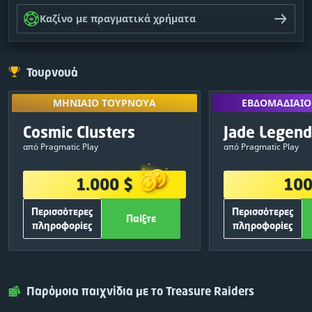
Καζίνο με πραγματικά χρήματα
Τουρνουά
ΜΗΝΙΑΊΟ ΤΟΥΡΝΟΥΆ
ΕΒΔΟΜΑΔΙΑΊΟ
ΜΗΝΙΑΊΟ ΤΟΥΡΝΟΥΆ
ΕΒΔΟΜΑΔΙΑΊΟ
ΟΜΆΔΑ ΒΡΑΒΕΊΩΝ
ΟΜΆΔΑ ΒΡ
Cosmic Clusters
Jade Legend
24
:
11
:
59
03
:
11
:
59
1.000 $
100
από Pragmatic Play
από Pragmatic Play
380 $
1
50 $
250 $
2
30 $
1.000 $
100
120 $
3
20 $
Περισσότερες
Περισσότερες
75 $
4
ΆΛΛΕΣ ΠΛΗΡΟΦΟΡΊΕΣ
Παίξτε
ΆΛΛΕΣ ΠΛΗ
πληροφορίες
πληροφορίες
50 $
5
750
Συνολικές δωρεάν περιστροφές:
250
Συνολικές δωρε
Παίξτε
Κλείσιμο
Παίξτε
25 $
6
Pragmatic
Πάροχος
Pragmatic
25 $
7
Play
παιχνιδιών:
Play
25 $
8
ΔΩΡΕΑΝ
Είσοδος:
ΔΩΡΕΑΝ
Παρόμοια παιχνίδια με το Treasure Raiders
25 $
9