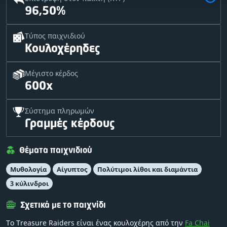
96,50%
Τύπος παιχνιδιού
Κουλοχέρηδες
Μέγιστο κέρδος
600x
Σύστημα πληρωμών
Γραμμές κέρδους
Θέματα παιχνιδιού
Μυθολογία
Αίγυπτος
Πολύτιμοι λίθοι και διαμάντια
3 κύλινδροι
Σχετικά με το παιχνίδι
Το Treasure Raiders είναι ένας κουλοχέρης από την
Fa Chai