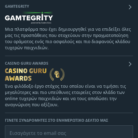
GAMTEGRITY
Μια πλατφόρμα που έχει δημιουργηθεί για να επιδείξει όλες
μας τις προσπάθειες που στοχεύουν στην πραγματοποίηση
του οράματος ενός πιο ασφαλούς και πιο διαφανούς κλάδου
τυχερών παιχνιδιών.
CASINO GURU AWARDS
Ένα φιλόδοξο έργο στόχος του οποίου είναι να τιμήσει τις
μεγαλύτερες και πιο υπεύθυνες εταιρείες στον κλάδο των
online τυχερών παιχνιδιών και να τους αποδώσει την
αναγνώριση που αξίζουν.
ΓΊΝΕΤΕ ΣΥΝΔΡΟΜΗΤΈΣ ΣΤΟ ΕΝΗΜΕΡΩΤΙΚΌ ΔΕΛΤΊΟ ΜΑΣ
Εισαγάγετε το email σας