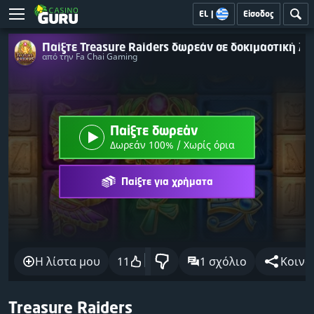
EL
|
Είσοδος
Παίξτε Treasure Raiders δωρεάν σε δοκιμαστική λε
από την Fa Chai Gaming
Παίξτε δωρεάν
Δωρεάν 100% / Χωρίς όρια
Παίξτε για χρήματα
Η λίστα μου
11
1 σχόλιο
Κοινο
Treasure Raiders