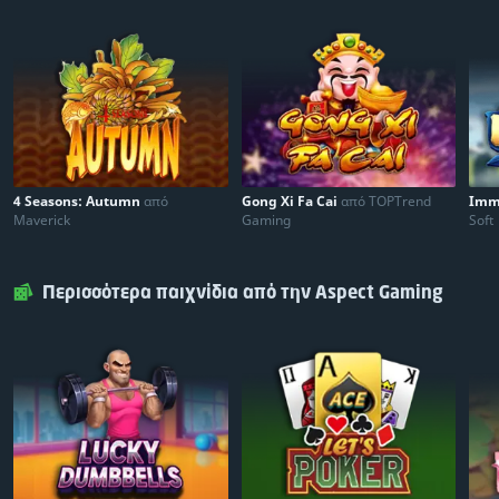
25 $
10
4 Seasons: Autumn
από
Gong Xi Fa Cai
από TOPTrend
Imm
Maverick
Gaming
Soft
Περισσότερα παιχνίδια από την Aspect Gaming