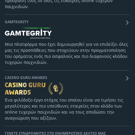
πρόσβασή τους σε όλες τις ευκαιρίες online τυχερών
παιχνιδιών.
GAMTEGRITY
Μια πλατφόρμα που έχει δημιουργηθεί για να επιδείξει όλες
μας τις προσπάθειες που στοχεύουν στην πραγματοποίηση
του οράματος ενός πιο ασφαλούς και πιο διαφανούς κλάδου
τυχερών παιχνιδιών.
CASINO GURU AWARDS
Ένα φιλόδοξο έργο στόχος του οποίου είναι να τιμήσει τις
μεγαλύτερες και πιο υπεύθυνες εταιρείες στον κλάδο των
online τυχερών παιχνιδιών και να τους αποδώσει την
αναγνώριση που αξίζουν.
ΓΊΝΕΤΕ ΣΥΝΔΡΟΜΗΤΈΣ ΣΤΟ ΕΝΗΜΕΡΩΤΙΚΌ ΔΕΛΤΊΟ ΜΑΣ