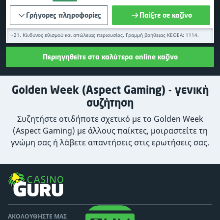
Γρήγορες πληροφορίες
Παίξτε σε καζίνο
+21. Κίνδυνος εθισμού και απώλειας περιουσίας. Γραμμή βοήθειας ΚΕΘΕΑ: 1114.
Περιηγηθείτε στα καλύτερα online καζίνο
Golden Week (Aspect Gaming) - γενική
συζήτηση
Συζητήστε οτιδήποτε σχετικό με το Golden Week
(Aspect Gaming) με άλλους παίκτες, μοιραστείτε τη
γνώμη σας ή λάβετε απαντήσεις στις ερωτήσεις σας.
ΑΚΟΛΟΥΘΉΣΤΕ ΜΑΣ