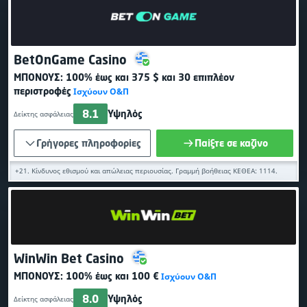
BetOnGame Casino
ΜΠΌΝΟΥΣ:
100% έως και 375 $
και 30 επιπλέον
περιστροφές
Ισχύουν Ο&Π
8.1
Υψηλός
Δείκτης ασφάλειας
Γρήγορες πληροφορίες
Παίξτε σε καζίνο
+21. Κίνδυνος εθισμού και απώλειας περιουσίας. Γραμμή βοήθειας ΚΕΘΕΑ: 1114.
WinWin Bet Casino
ΜΠΌΝΟΥΣ:
100% έως και 100 €
Ισχύουν Ο&Π
8.0
Υψηλός
Δείκτης ασφάλειας