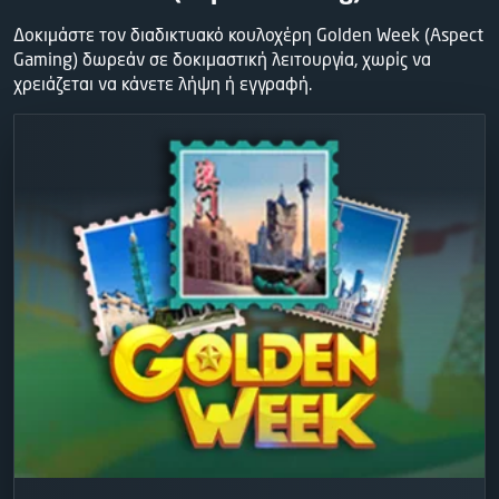
Δοκιμάστε τον διαδικτυακό κουλοχέρη Golden Week (Aspect
Gaming) δωρεάν σε δοκιμαστική λειτουργία, χωρίς να
χρειάζεται να κάνετε λήψη ή εγγραφή.