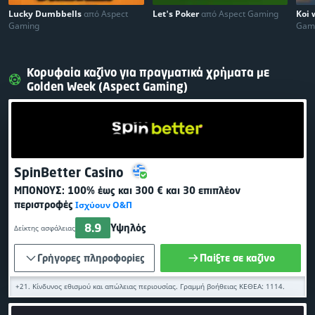
Lucky Dumbbells
από Aspect
Let's Poker
από Aspect Gaming
Koi 
Gaming
Gam
Κορυφαία καζίνο για πραγματικά χρήματα με
Golden Week (Aspect Gaming)
SpinBetter Casino
ΜΠΌΝΟΥΣ:
100% έως και 300 €
και 30 επιπλέον
περιστροφές
Ισχύουν Ο&Π
8.9
Υψηλός
Δείκτης ασφάλειας
Γρήγορες πληροφορίες
Παίξτε σε καζίνο
+21. Κίνδυνος εθισμού και απώλειας περιουσίας. Γραμμή βοήθειας ΚΕΘΕΑ: 1114.