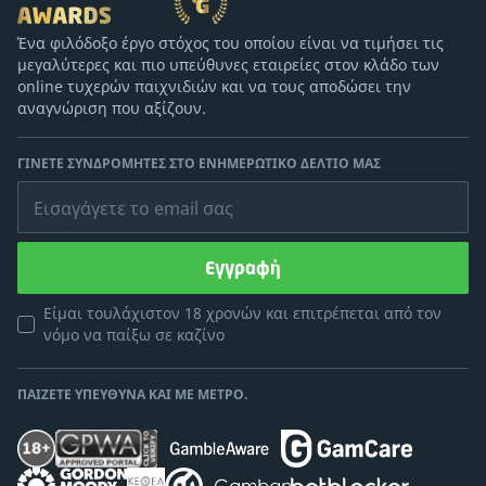
Ένα φιλόδοξο έργο στόχος του οποίου είναι να τιμήσει τις
μεγαλύτερες και πιο υπεύθυνες εταιρείες στον κλάδο των
online τυχερών παιχνιδιών και να τους αποδώσει την
αναγνώριση που αξίζουν.
ΓΊΝΕΤΕ ΣΥΝΔΡΟΜΗΤΈΣ ΣΤΟ ΕΝΗΜΕΡΩΤΙΚΌ ΔΕΛΤΊΟ ΜΑΣ
Εισαγάγετε το email σας
Εγγραφή
Είμαι τουλάχιστον 18 χρονών και επιτρέπεται από τον
νόμο να παίξω σε καζίνο
ΠΑΊΖΕΤΕ ΥΠΕΎΘΥΝΑ ΚΑΙ ΜΕ ΜΈΤΡΟ.