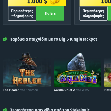
1.000 $
100
120 $
3
20 $
Περισσότερες
Περισσότερες
75 $
4
ΆΛΛΕΣ ΠΛΗΡΟΦΟΡΊΕΣ
Παίξτε
ΆΛΛΕΣ ΠΛΗ
πληροφορίες
πληροφορίες
50 $
5
750
Συνολικές δωρεάν περιστροφές:
250
Συνολικές δωρε
Παίξτε
Κλείσιμο
Παίξτε
25 $
6
Pragmatic
Πάροχος
Pragmatic
25 $
7
Play
παιχνιδιών:
Play
25 $
8
ΔΩΡΕΑΝ
Είσοδος:
ΔΩΡΕΑΝ
Παρόμοια παιχνίδια με το Big 5 Jungle Jackpot
25 $
9
25 $
10
The Healer
από Spinthon
Gorilla Chief 2
από WMS
Hot 
Περισσότερα παιχνίδια από την Stakelogic