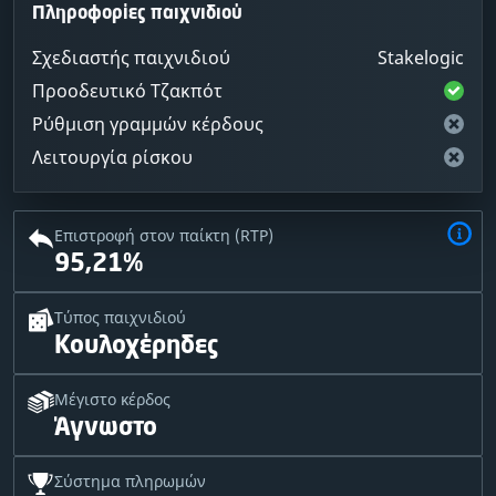
Πληροφορίες παιχνιδιού
Σχεδιαστής παιχνιδιού
Stakelogic
Προοδευτικό Τζακπότ
Ρύθμιση γραμμών κέρδους
Λειτουργία ρίσκου
Επιστροφή στον παίκτη (RTP)
95,21%
Τύπος παιχνιδιού
Κουλοχέρηδες
Μέγιστο κέρδος
Άγνωστο
Σύστημα πληρωμών