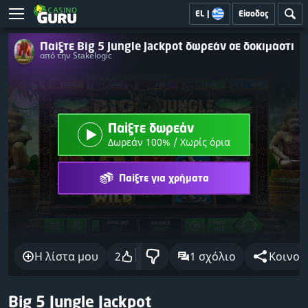
EL
|
Είσοδος
Παίξτε Big 5 Jungle Jackpot δωρεάν σε δοκιμαστική
από την Stakelogic
Παίξτε δωρεάν
Δωρεάν 100% / Χωρίς όρια
Παίξτε για χρήματα
Η λίστα μου
2
1 σχόλιο
Κοινοπ
Big 5 Jungle Jackpot