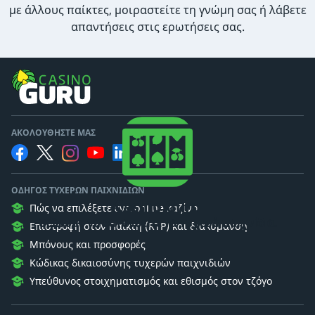
με άλλους παίκτες, μοιραστείτε τη γνώμη σας ή λάβετε
απαντήσεις στις ερωτήσεις σας.
ΑΚΟΛΟΥΘΉΣΤΕ ΜΑΣ
ΟΔΗΓΌΣ ΤΥΧΕΡΏΝ ΠΑΙΧΝΙΔΙΏΝ
Casino Guru
Πώς να επιλέξετε ένα online καζίνο
Θέλουμε να κατανοείτε τα τυχερά παιχνίδια.
Επιστροφή στον Παίκτη (RTP) και διακύμανση
Μπόνους και προσφορές
Κώδικας δικαιοσύνης τυχερών παιχνιδιών
Υπεύθυνος στοιχηματισμός και εθισμός στον τζόγο