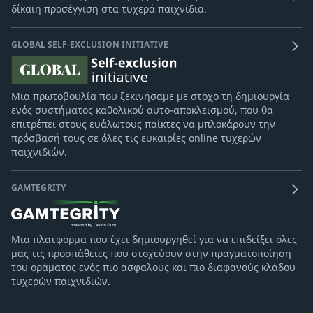
δίκαιη προσέγγιση στα τυχερά παιχνίδια.
GLOBAL SELF-EXCLUSION INITIATIVE
Μια πρωτοβουλία που ξεκινήσαμε με στόχο τη δημιουργία
ενός συστήματος καθολικού αυτο-αποκλεισμού, που θα
επιτρέπει στους ευάλωτους παίκτες να μπλοκάρουν την
πρόσβασή τους σε όλες τις ευκαιρίες online τυχερών
παιχνιδιών.
GAMTEGRITY
Μια πλατφόρμα που έχει δημιουργηθεί για να επιδείξει όλες
μας τις προσπάθειες που στοχεύουν στην πραγματοποίηση
του οράματος ενός πιο ασφαλούς και πιο διαφανούς κλάδου
τυχερών παιχνιδιών.