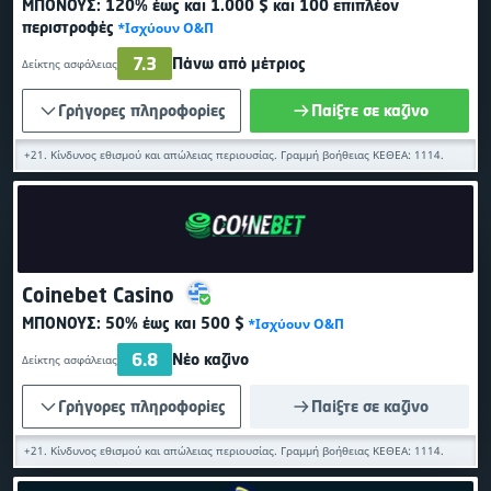
ΜΠΌΝΟΥΣ:
120% έως και 1.000 $
και 100 επιπλέον
περιστροφές
*Ισχύουν Ο&Π
7.3
Πάνω από μέτριος
Δείκτης ασφάλειας
Γρήγορες πληροφορίες
Παίξτε σε καζίνο
+21. Κίνδυνος εθισμού και απώλειας περιουσίας. Γραμμή βοήθειας ΚΕΘΕΑ: 1114.
Coinebet Casino
ΜΠΌΝΟΥΣ:
50% έως και 500 $
*Ισχύουν Ο&Π
6.8
Νέο καζίνο
Δείκτης ασφάλειας
Γρήγορες πληροφορίες
Παίξτε σε καζίνο
+21. Κίνδυνος εθισμού και απώλειας περιουσίας. Γραμμή βοήθειας ΚΕΘΕΑ: 1114.