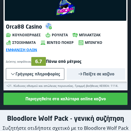
Orca88 Casino
ΚΟΥΛΟΧΈΡΗΔΕΣ
ΡΟΥΛΈΤΑ
ΜΠΛΆΚΤΖΑΚ
ΣΤΟΙΧΉΜΑΤΑ
ΒΊΝΤΕΟ ΠΌΚΕΡ
ΜΠΊΝΓΚΟ
ΕΜΦΆΝΙΣΗ ΌΛΩΝ
6.7
Πάνω από μέτριος
Δείκτης ασφάλειας
Γρήγορες πληροφορίες
Παίξτε σε καζίνο
+21. Κίνδυνος εθισμού και απώλειας περιουσίας. Γραμμή βοήθειας ΚΕΘΕΑ: 1114.
Περιηγηθείτε στα καλύτερα online καζίνο
Bloodlore Wolf Pack - γενική συζήτηση
Συζητήστε οτιδήποτε σχετικό με το Bloodlore Wolf Pack