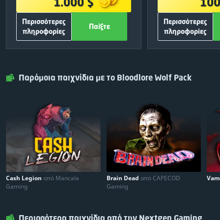
1.000 $
100
120 $
3
20 $
Περισσότερες
Περισσότερες
75 $
4
ΆΛΛΕΣ ΠΛΗΡΟΦΟΡΊΕΣ
Παίξτε
ΆΛΛΕΣ ΠΛΗ
πληροφορίες
πληροφορίες
50 $
5
750
Συνολικές δωρεάν περιστροφές:
250
Συνολικές δωρε
Παίξτε
Κλείσιμο
Παίξτε
25 $
6
Pragmatic
Πάροχος
Pragmatic
25 $
7
Play
παιχνιδιών:
Play
25 $
8
ΔΩΡΕΑΝ
Είσοδος:
ΔΩΡΕΑΝ
Παρόμοια παιχνίδια με το Bloodlore Wolf Pack
25 $
9
25 $
10
Cash Legion
από Mancala
Brain Dead
από CAPECOD
Vam
Gaming
Gaming
Περισσότερα παιχνίδια από την Nextgen Gaming