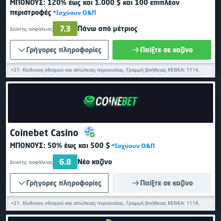
ΜΠΌΝΟΥΣ:
120% έως και 1.000 $
και 100 επιπλέον
περιστροφές
*Ισχύουν Ο&Π
7.3
Πάνω από μέτριος
Δείκτης ασφάλειας
Γρήγορες πληροφορίες
Παίξτε σε καζίνο
+21. Κίνδυνος εθισμού και απώλειας περιουσίας. Γραμμή βοήθειας ΚΕΘΕΑ: 1114.
Coinebet Casino
ΜΠΌΝΟΥΣ:
50% έως και 500 $
*Ισχύουν Ο&Π
6.8
Νέο καζίνο
Δείκτης ασφάλειας
Γρήγορες πληροφορίες
Παίξτε σε καζίνο
+21. Κίνδυνος εθισμού και απώλειας περιουσίας. Γραμμή βοήθειας ΚΕΘΕΑ: 1114.