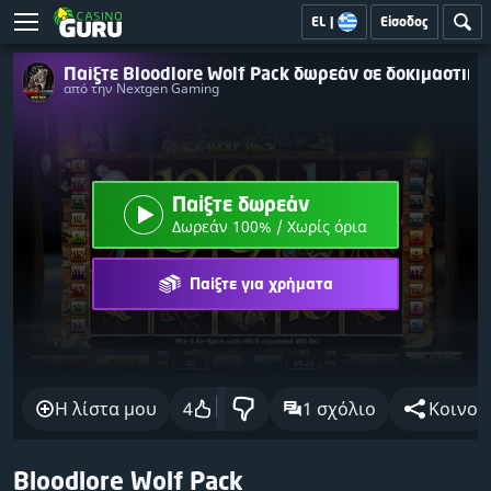
EL
|
Είσοδος
Παίξτε Bloodlore Wolf Pack δωρεάν σε δοκιμαστική
από την Nextgen Gaming
Παίξτε δωρεάν
Δωρεάν 100% / Χωρίς όρια
Παίξτε για χρήματα
Η λίστα μου
4
1 σχόλιο
Κοινοπ
Bloodlore Wolf Pack