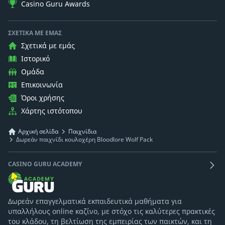
Casino Guru Awards
ΣΧΕΤΙΚΆ ΜΕ ΕΜΆΣ
Σχετικά με εμάς
Ιστορικό
Ομάδα
Επικοινωνία
Όροι χρήσης
Χάρτης ιστότοπου
Αρχική σελίδα
Παιχνίδια
Δωρεάν παιχνίδι κουλοχέρη Bloodlore Wolf Pack
CASINO GURU ACADEMY
Δωρεάν επαγγελματικά εκπαιδευτικά μαθήματα για
υπαλλήλους online καζίνο, με στόχο τις καλύτερες πρακτικές
του κλάδου, τη βελτίωση της εμπειρίας των παικτών, και τη