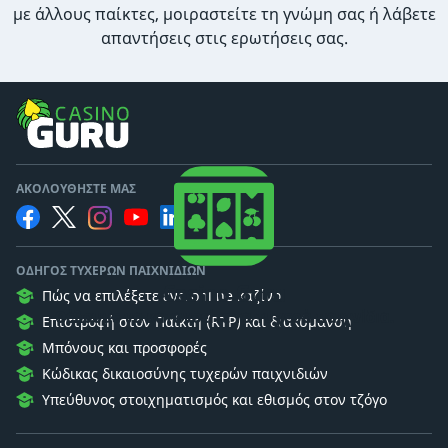
με άλλους παίκτες, μοιραστείτε τη γνώμη σας ή λάβετε
απαντήσεις στις ερωτήσεις σας.
ΑΚΟΛΟΥΘΉΣΤΕ ΜΑΣ
ΟΔΗΓΌΣ ΤΥΧΕΡΏΝ ΠΑΙΧΝΙΔΙΏΝ
Casino Guru
Πώς να επιλέξετε ένα online καζίνο
Θέλουμε να κατανοείτε τα τυχερά παιχνίδια.
Επιστροφή στον Παίκτη (RTP) και διακύμανση
Μπόνους και προσφορές
Κώδικας δικαιοσύνης τυχερών παιχνιδιών
Υπεύθυνος στοιχηματισμός και εθισμός στον τζόγο