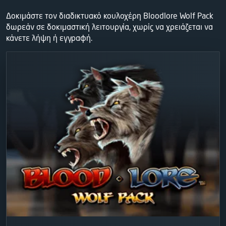
Δοκιμάστε τον διαδικτυακό κουλοχέρη Bloodlore Wolf Pack
δωρεάν σε δοκιμαστική λειτουργία, χωρίς να χρειάζεται να
κάνετε λήψη ή εγγραφή.