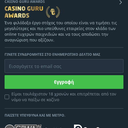
CASINO GURU AWARDS
Ένα φιλόδοξο έργο στόχος του οποίου είναι να τιμήσει τις
μεγαλύτερες και πιο υπεύθυνες εταιρείες στον κλάδο των
online τυχερών παιχνιδιών και να τους αποδώσει την
αναγνώριση που αξίζουν.
ΓΊΝΕΤΕ ΣΥΝΔΡΟΜΗΤΈΣ ΣΤΟ ΕΝΗΜΕΡΩΤΙΚΌ ΔΕΛΤΊΟ ΜΑΣ
Εισαγάγετε το email σας
Εγγραφή
Είμαι τουλάχιστον 18 χρονών και επιτρέπεται από τον
νόμο να παίξω σε καζίνο
ΠΑΊΖΕΤΕ ΥΠΕΎΘΥΝΑ ΚΑΙ ΜΕ ΜΈΤΡΟ.