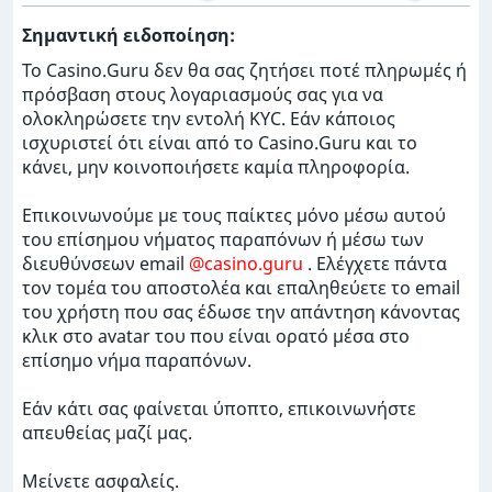
Σημαντική ειδοποίηση:
Το Casino.Guru δεν θα σας ζητήσει ποτέ πληρωμές ή
πρόσβαση στους λογαριασμούς σας για να
ολοκληρώσετε την εντολή KYC. Εάν κάποιος
ισχυριστεί ότι είναι από το Casino.Guru και το
κάνει, μην κοινοποιήσετε καμία πληροφορία.
Επικοινωνούμε με τους παίκτες μόνο μέσω αυτού
του επίσημου νήματος παραπόνων ή μέσω των
διευθύνσεων email
@casino.guru
. Ελέγχετε πάντα
τον τομέα του αποστολέα και επαληθεύετε το email
του χρήστη που σας έδωσε την απάντηση κάνοντας
κλικ στο avatar του που είναι ορατό μέσα στο
επίσημο νήμα παραπόνων.
Εάν κάτι σας φαίνεται ύποπτο, επικοινωνήστε
απευθείας μαζί μας.
Μείνετε ασφαλείς.