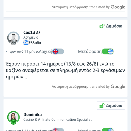
Αυτόματη μετάφραση:
Δημόσια
Cas1337
Ασημένιο
Ελλάδα
Αρχική
Μετάφραση
πριν από 11 μήνες
Έχουν περάσει 14 ημέρες (13/8 έως 26/8) ενώ το
καζίνο αναφέρεται σε πληρωμή εντός 2-3 εργάσιμων
ημερών...
Αυτόματη μετάφραση:
Δημόσια
Dominika
Casino & Affiliate Communication Specialist
Αρχική
Μετάφραση
πριν από 11 μήνες