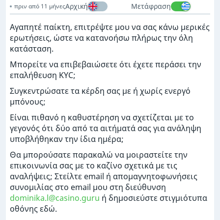
Αρχική
Μετάφραση
πριν από 11 μήνες
Αγαπητέ παίκτη, επιτρέψτε μου να σας κάνω μερικές
ερωτήσεις, ώστε να κατανοήσω πλήρως την όλη
κατάσταση.
Μπορείτε να επιβεβαιώσετε ότι έχετε περάσει την
επαλήθευση KYC;
Συγκεντρώσατε τα κέρδη σας με ή χωρίς ενεργό
μπόνους;
Είναι πιθανό η καθυστέρηση να σχετίζεται με το
γεγονός ότι δύο από τα αιτήματά σας για ανάληψη
υποβλήθηκαν την ίδια ημέρα;
Θα μπορούσατε παρακαλώ να μοιραστείτε την
επικοινωνία σας με το καζίνο σχετικά με τις
αναλήψεις; Στείλτε email ή απομαγνητοφωνήσεις
συνομιλίας στο email μου στη διεύθυνση
dominika.l@casino.guru
ή δημοσιεύστε στιγμιότυπα
οθόνης εδώ.