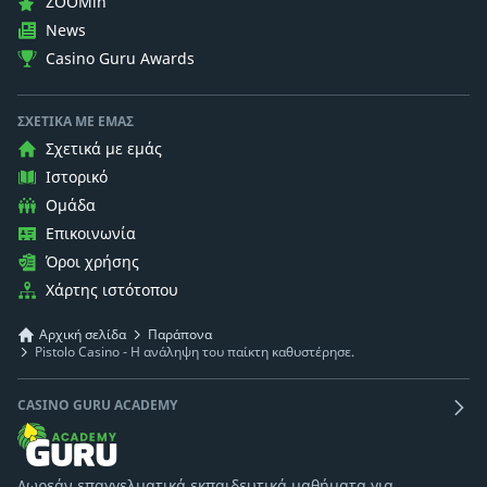
ZOOMin
News
Casino Guru Awards
ΣΧΕΤΙΚΆ ΜΕ ΕΜΆΣ
Σχετικά με εμάς
Ιστορικό
Ομάδα
Επικοινωνία
Όροι χρήσης
Χάρτης ιστότοπου
Αρχική σελίδα
Παράπονα
Pistolo Casino - Η ανάληψη του παίκτη καθυστέρησε.
CASINO GURU ACADEMY
Δωρεάν επαγγελματικά εκπαιδευτικά μαθήματα για