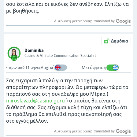
σου έστειλα και οι εικόνες δεν ανέβηκαν. Ελπίζω να
με βοηθήσεις.
Αυτόματη μετάφραση:
Δημόσια
Dominika
Casino & Affiliate Communication Specialist
Αρχική
Μετάφραση
πριν από 11 μήνες
Σας ευχαριστώ πολύ για την παροχή των
απαραίτητων πληροφοριών. Θα μεταφέρω τώρα το
παράπονό σας στη συνάδελφό μου Μίρκα (
miroslava.d@casino.guru
) ο οποίος θα είναι στη
διάθεσή σας. Σας εύχομαι καλή τύχη και ελπίζω ότι
το πρόβλημα θα επιλυθεί προς ικανοποίησή σας
στο εγγύς μέλλον.
Αυτόματη μετάφραση: