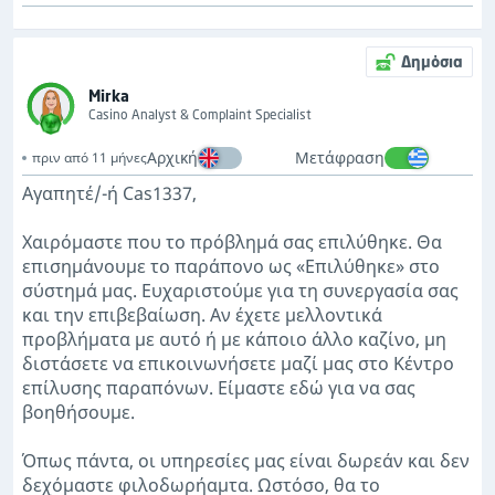
Δημόσια
Mirka
Casino Analyst & Complaint Specialist
Αρχική
Μετάφραση
πριν από 11 μήνες
Αγαπητέ/-ή Cas1337,
Χαιρόμαστε που το πρόβλημά σας επιλύθηκε. Θα
επισημάνουμε το παράπονο ως «Επιλύθηκε» στο
σύστημά μας. Ευχαριστούμε για τη συνεργασία σας
και την επιβεβαίωση. Αν έχετε μελλοντικά
προβλήματα με αυτό ή με κάποιο άλλο καζίνο, μη
διστάσετε να επικοινωνήσετε μαζί μας στο Κέντρο
επίλυσης παραπόνων. Είμαστε εδώ για να σας
βοηθήσουμε.
Όπως πάντα, οι υπηρεσίες μας είναι δωρεάν και δεν
δεχόμαστε φιλοδωρήαμτα. Ωστόσο, θα το