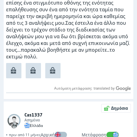
επίσης ένα στιγμιότυπο οθόνης της ενότητας
επαλήθευσης συν ένα από την ενότητα ταμία που
παρείχε την ακριβή ημερομηνία και ώρα καθεμίας
από τις 3 αναλήψεις μου.Σας έστειλα ένα άλλο που
δείχνει το τρέχον στάδιο της διαδικασίας των
αναλήψεών μου για να δω ότι βρίσκεται ακόμα υπό
έλεγχο, ακόμα και μετά από συχνή επικοινωνία μαζί
τους...παρακαλώ βοηθήστε με αν μπορείτε..το
εκτιμώ πολύ.
Αυτόματη μετάφραση:
Δημόσια
Cas1337
Ασημένιο
Ελλάδα
Αρχική
Μετάφραση
πριν από 11 μήνες