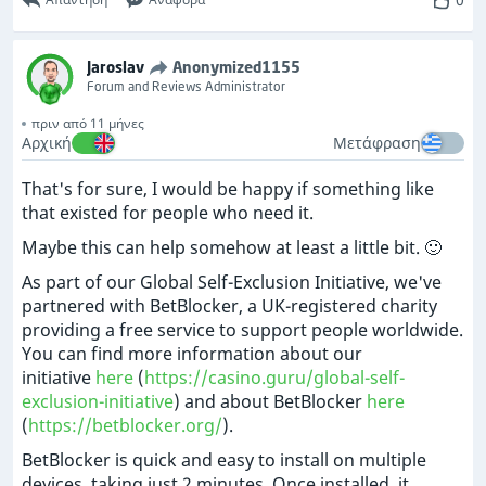
Jaroslav
Anonymized1155
Forum and Reviews Administrator
πριν από 11 μήνες
Αρχική
Μετάφραση
That's for sure, I would be happy if something like
that existed for people who need it.
Maybe this can help somehow at least a little bit. 🙂
As part of our Global Self-Exclusion Initiative, we've
partnered with BetBlocker, a UK-registered charity
providing a free service to support people worldwide.
You can find more information about our
initiative
here
(
https://casino.guru/global-self-
exclusion-initiative
) and about BetBlocker
here
(
https://betblocker.org/
).
BetBlocker is quick and easy to install on multiple
devices, taking just 2 minutes. Once installed, it