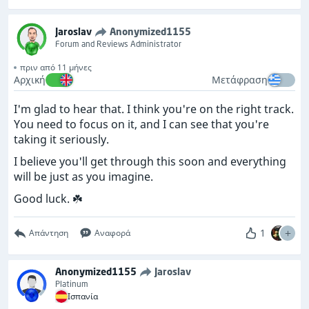
Jaroslav
Anonymized1155
Forum and Reviews Administrator
πριν από 11 μήνες
Αρχική
Μετάφραση
I'm glad to hear that. I think you're on the right track.
You need to focus on it, and I can see that you're
taking it seriously.
I believe you'll get through this soon and everything
will be just as you imagine.
Good luck. ☘️
1
Απάντηση
Αναφορά
Anonymized1155
Jaroslav
Platinum
Ισπανία