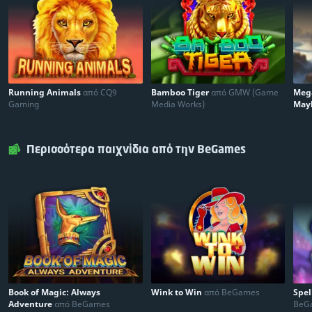
Running Animals
από CQ9
Bamboo Tiger
από GMW (Game
Meg
Gaming
Media Works)
Ma
Περισσότερα παιχνίδια από την BeGames
Book of Magic: Always
Wink to Win
από BeGames
Spel
Adventure
από BeGames
BeG