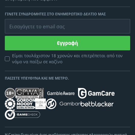
ΓΊΝΕΤΕ ΣΥΝΔΡΟΜΗΤΈΣ ΣΤΟ ΕΝΗΜΕΡΩΤΙΚΌ ΔΕΛΤΊΟ ΜΑΣ
Εισαγάγετε το email σας
Εγγραφή
Είμαι τουλάχιστον 18 χρονών και επιτρέπεται από τον
νόμο να παίξω σε καζίνο
ΠΑΊΖΕΤΕ ΥΠΕΎΘΥΝΑ ΚΑΙ ΜΕ ΜΈΤΡΟ.
Η Casino Guru είναι ένας ανεξάρτητος ιστότοπος πληροφοριών σχετικά