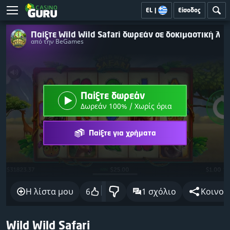
EL
|
Είσοδος
Παίξτε Wild Wild Safari δωρεάν σε δοκιμαστική λει
από την BeGames
Παίξτε δωρεάν
Δωρεάν 100% / Χωρίς όρια
Παίξτε για χρήματα
Η λίστα μου
6
1 σχόλιο
Κοινοπ
Wild Wild Safari