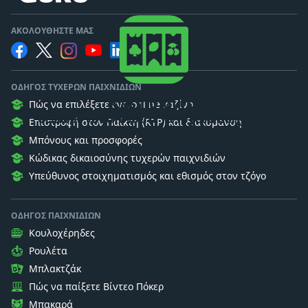
ΑΚΟΛΟΥΘΉΣΤΕ ΜΑΣ
ΟΔΗΓΌΣ ΤΥΧΕΡΏΝ ΠΑΙΧΝΙΔΙΏΝ
Casino Guru
Πώς να επιλέξετε ένα online καζίνο
Θέλουμε να κατανοείτε τα τυχερά παιχνίδια.
Επιστροφή στον Παίκτη (RTP) και διακύμανση
Μπόνους και προσφορές
Κώδικας δικαιοσύνης τυχερών παιχνιδιών
Υπεύθυνος στοιχηματισμός και εθισμός στον τζόγο
ΟΔΗΓΌΣ ΠΑΙΧΝΙΔΙΏΝ
Κουλοχέρηδες
Ρουλέτα
Μπλακτζάκ
Πώς να παίξετε Βίντεο Πόκερ
Μπακαρά