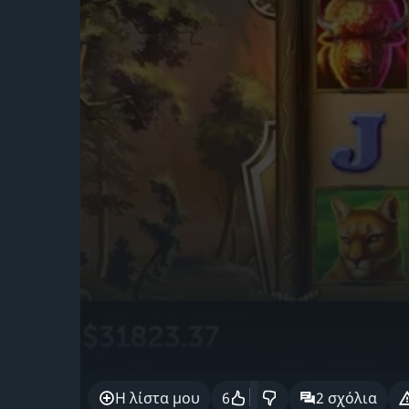
Η λίστα μου
6
2 σχόλια