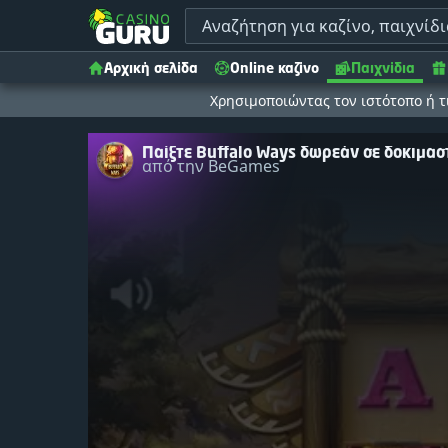
Αρχική σελίδα
Online καζίνο
Παιχνίδια
Χρησιμοποιώντας τον ιστότοπο ή τ
Παίξτε Buffalo Ways δωρεάν σε δοκιμασ
από την BeGames