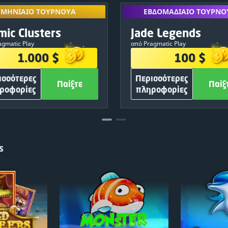
ΜΗΝΙΑΊΟ ΤΟΥΡΝΟΥΆ
ΕΒΔΟΜΑΔΙΑΊΟ ΤΟΥΡΝΟ
ΜΗΝΙΑΊΟ ΤΟΥΡΝΟΥΆ
ΕΒΔΟΜΑΔΙΑΊΟ ΤΟΥΡΝΟ
ΟΜΆΔΑ ΒΡΑΒΕΊΩΝ
ΟΜΆΔΑ ΒΡΑΒΕΊΩΝ
mic Clusters
Jade Legends
:
17
:
28
04
:
17
:
28
1.000 $
100 $
agmatic Play
από Pragmatic Play
1.000 $
100 $
1
50 $
2
30 $
ισσότερες
Περισσότερες
Παίξτε
Παίξ
3
20 $
ροφορίες
πληροφορίες
4
ΆΛΛΕΣ ΠΛΗΡΟΦΟΡΊΕΣ
ΆΛΛΕΣ ΠΛΗΡΟΦΟΡΊΕΣ
5
Συνολικές δωρεάν
250
Συνολικές δωρεάν
Παίξτε
Κλείσιμο
Παίξτε
Κλείσ
6
περιστροφές:
περιστροφές:
7
agmatic
Πάροχος
Pragmatic
Πάροχος
Play
παιχνιδιών:
Play
παιχνιδιώ
s
8
ΕΑΝ
Είσοδος:
ΔΩΡΕΑΝ
Εί
9
10