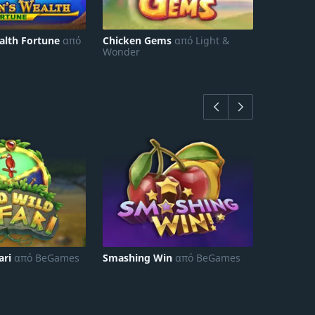
alth Fortune
από
Chicken Gems
από Light &
Ruffled 
Wonder
ari
από BeGames
Smashing Win
από BeGames
Gems Win
BeGames