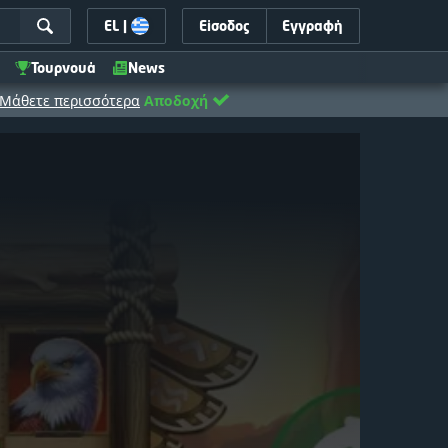
EL
|
Είσοδος
Εγγραφή
Τουρνουά
News
Μάθετε περισσότερα
Αποδοχή