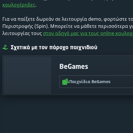
κουλοχέρηδες
.
Για να παίξετε δωρεάν σε λειτουργία demo, φορτώστε το
Περιστροφής (Spin). Μπορείτε να μάθετε περισσότερα γ
λειτουργίας τους
στον οδηγό μας για τους online κουλο
Σχετικά με τον πάροχο παιχνιδιού
BeGames
Παιχνίδια BeGames