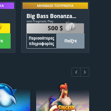
ΥΆ
Ξεκλειδώστε παίζοντας σε
ΜΗΝΙΑΊΟ ΤΟΥΡΝΟΥΆ
Ε
ΥΆ
ΜΗΝΙΑΊΟ ΤΟΥΡΝΟΥΆ
Ε
άλλα τουρνουά και
ΟΜΆΔΑ ΒΡΑΒΕΊΩΝ
Αποκλειστικό
κοινοποιώντας τα
Big Bass Bonanza
Sup
500 $
αποτελέσματά σας
1000
από Pragmatic Play
από Pra
500 $
1
250 $
1
50 $
2
150 $
2
30 $
Περισσότερες
Περ
τε
Παίξτε
3
50 $
3
20 $
πληροφορίες
πλη
30 $
4
ΆΛΛΕΣ ΠΛΗΡΟΦΟΡΊΕΣ
20 $
5
500
Συνολικές δωρεάν
250
ιμο
Παίξτε
Κλείσιμο
περιστροφές:
Pragmatic
Πάροχος
Pra
ν:
Play
παιχνιδιών:
σοδος:
Κοινοποιήστε και παίξτε
Είσοδος:
ΔΩΡΕ