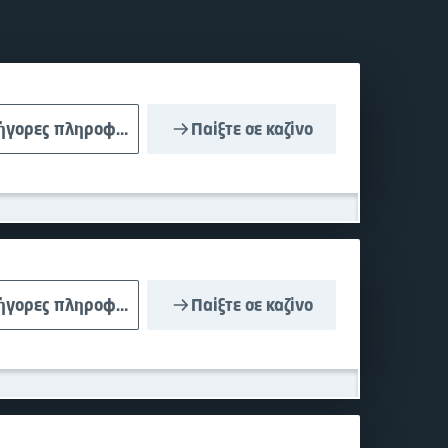
Γρήγορες πληροφορίες
Παίξτε σε καζίνο
Γρήγορες πληροφορίες
Παίξτε σε καζίνο