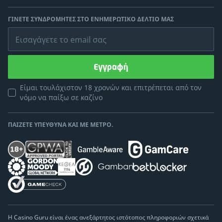
ΓΊΝΕΤΕ ΣΥΝΔΡΟΜΗΤΈΣ ΣΤΟ ΕΝΗΜΕΡΩΤΙΚΌ ΔΕΛΤΊΟ ΜΑΣ
Εισαγάγετε το email σας
Εγγραφή
Είμαι τουλάχιστον 18 χρονών και επιτρέπεται από τον
νόμο να παίξω σε καζίνο
ΠΑΊΖΕΤΕ ΥΠΕΎΘΥΝΑ ΚΑΙ ΜΕ ΜΈΤΡΟ.
Η Casino Guru είναι ένας ανεξάρτητος ιστότοπος πληροφοριών σχετικά