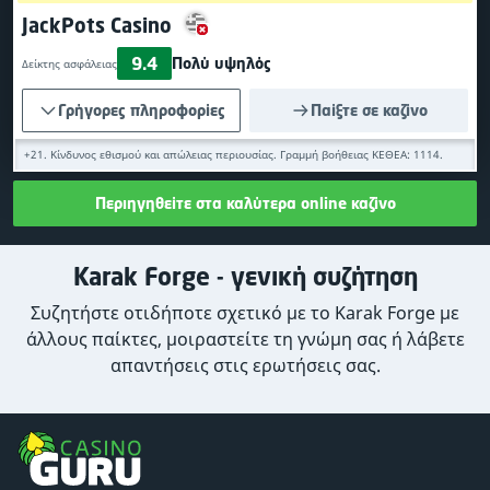
JackPots Casino
9.4
Πολύ υψηλός
Δείκτης ασφάλειας
Γρήγορες πληροφορίες
Παίξτε σε καζίνο
+21. Κίνδυνος εθισμού και απώλειας περιουσίας. Γραμμή βοήθειας ΚΕΘΕΑ: 1114.
Περιηγηθείτε στα καλύτερα online καζίνο
Karak Forge - γενική συζήτηση
Συζητήστε οτιδήποτε σχετικό με το Karak Forge με
άλλους παίκτες, μοιραστείτε τη γνώμη σας ή λάβετε
απαντήσεις στις ερωτήσεις σας.