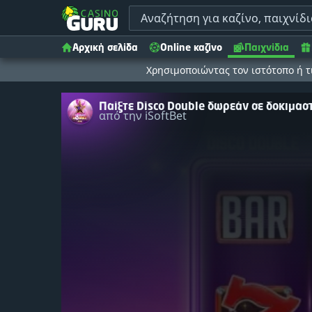
Αρχική σελίδα
Online καζίνο
Παιχνίδια
Χρησιμοποιώντας τον ιστότοπο ή τ
Παίξτε Disco Double δωρεάν σε δοκιμασ
από την iSoftBet