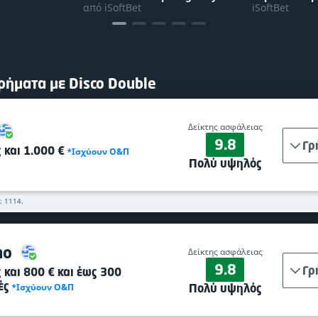
από iSoftBet
iSoftBet
ρήματα με Disco Double
Δείκτης ασφάλειας
9.8
 και 1.000 €
*Ισχύουν Ο&Π
Πολύ υψηλός
: 1114.
ino
Δείκτης ασφάλειας
9.8
 και 800 €
και έως 300
ές
Πολύ υψηλός
*Ισχύουν Ο&Π