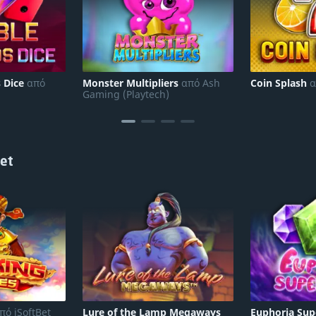
 Dice
από
Monster Multipliers
από Ash
Coin Splash
α
Gaming (Playtech)
Bet
πό iSoftBet
Lure of the Lamp Megaways
Euphoria Sup