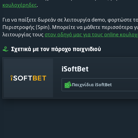
κουλοχέρηδες
.
Για να παίξετε δωρεάν σε λειτουργία demo, φορτώστε το
Περιστροφής (Spin). Μπορείτε να μάθετε περισσότερα γ
λειτουργίας τους
στον οδηγό μας για τους online κουλο
Σχετικά με τον πάροχο παιχνιδιού
iSoftBet
Παιχνίδια iSoftBet