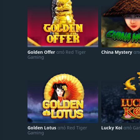
Golden Offer
από Red Tiger
China Mystery
απ
Gaming
Golden Lotus
από Red Tiger
Lucky Koi
από Ga
Gaming