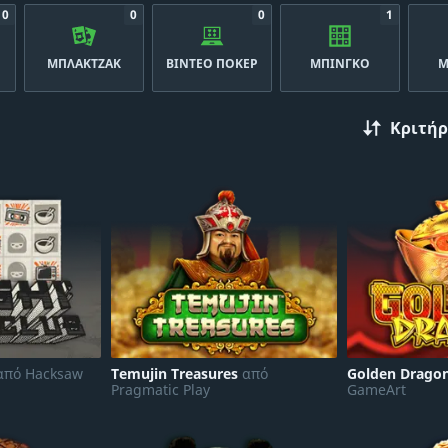
0
0
0
1
ΜΠΛΆΚΤΖΑΚ
ΒΊΝΤΕΟ ΠΌΚΕΡ
ΜΠΊΝΓΚΟ
Μ
Κριτήρ
από Hacksaw
Temujin Treasures
από
Golden Drago
Pragmatic Play
GameArt