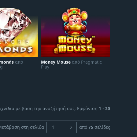
amonds
από
Money Mouse
από Pragmatic
ng
Play
χνίδια με βάση την αναζήτησή σας.
Εμφάνιση
1 - 20
Μετάβαση στη σελίδα
από
75
σελίδες