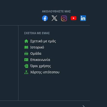
ΑΚΟΛΟΥΘΉΣΤΕ ΜΑΣ
ΣΧΕΤΙΚΆ ΜΕ ΕΜΆΣ
Σχετικά με εμάς
Ιστορικό
Ομάδα
Επικοινωνία
Όροι χρήσης
Χάρτης ιστότοπου