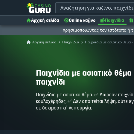
Αρχική σελίδα
Online καζίνο
Παιχνίδια
Χρησιμοποιώντας τον ιστότοπο ή τ
Αρχική σελίδα
Παιχνίδια
Παιχνίδια με ασιατικό θέμα -
Παιχνίδια με ασιατικό θέμα
παιχνίδι
Παιχνίδια με ασιατικό θέμα. ✅ Δωρεάν παιχνίδι
κουλοχέρηδες. ✅ Δεν απαιτείται λήψη, ούτε 
σε δοκιμαστική λειτουργία.