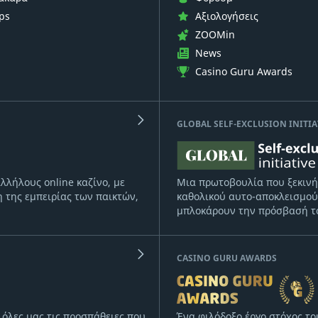
ps
Αξιολογήσεις
123,430
ZOOMin
123,290
News
123,085
Casino Guru Awards
121,750
121,670
GLOBAL SELF-EXCLUSION INITIA
121,525
121,215
λήλους online καζίνο, με
Μια πρωτοβουλία που ξεκινή
119,515
η της εμπειρίας των παικτών,
καθολικού αυτο-αποκλεισμού,
μπλοκάρουν την πρόσβασή του
119,165
119,150
CASINO GURU AWARDS
119,015
118,980
 όλες μας τις προσπάθειες που
Ένα φιλόδοξο έργο στόχος του