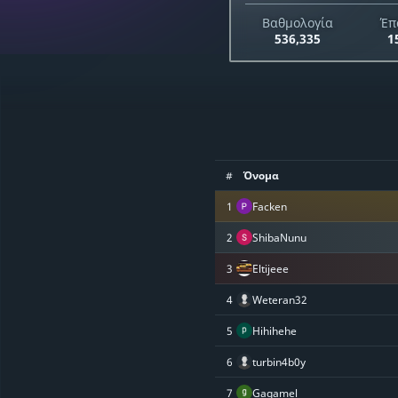
Βαθμολογία
Έπ
536,335
1
#
Όνομα
1
Facken
2
ShibaNunu
3
Eltijeee
4
Weteran32
5
Hihihehe
6
turbin4b0y
7
Gagamel