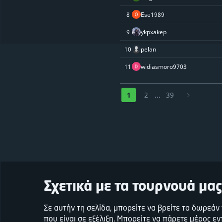
8
Ese1989
9
ykpxakep
10
pelan
11
widiasmoro9703
12
BeenjitaaFresjh
1
2
...
39
13
activosky
14
Zemmbout
15
MU3RT3
16
BMooreSF415
17
Greenday
Σχετικά με τα τουρνουά μας
18
rubita11
19
Lulu1306
Σε αυτήν τη σελίδα, μπορείτε να βρείτε τα δωρε
που είναι σε εξέλιξη. Μπορείτε να πάρετε μέρος ε