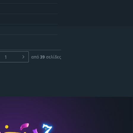
από
39
σελίδες