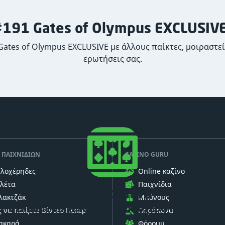
136,050
191 Gates of Olympus EXCLUSIVE
134,980
Gates of Olympus EXCLUSIVE με άλλους παίκτες, μοιραστεί
132,685
ερωτήσεις σας.
131,500
130,685
129,570
128,895
127,050
126,580
 ΠΑΙΧΝΙΔΙΏΝ
CASINO GURU
126,175
λοχέρηδες
Online καζίνο
λέτα
Παιχνίδια
124,090
Casino Guru
λακτζάκ
Μπόνους
123,875
Θέλουμε να κατανοείτε τα τυχερά παιχνίδια.
 να παίξετε Βίντεο Πόκερ
Παράπονα
123,835
ακαρά
Φόρουμ