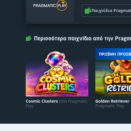
46
myllykoski
Παιχνίδια Pragmati
47
Vevehassen
48
Boki_NS
49
kristiyangopl84
Περισσότερα παιχνίδια από την Pragm
50
jolekkerdgg
ΠΡΏΙΜΗ ΠΡΌΣ
51
S_Izerman
52
Ferikerse123
53
Ledinopizza
54
Gecan
55
LETHONG
Cosmic Clusters
από Pragmatic
Golden Retriever
Play
Pragmatic Play
56
Maxwinzeuss
57
Bradz07
58
FOTIA