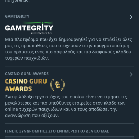
παιχνιδιών.
GAMTEGRITY
Μια πλατφόρμα που έχει δημιουργηθεί για να επιδείξει όλες
μας τις προσπάθειες που στοχεύουν στην πραγματοποίηση
του οράματος ενός πιο ασφαλούς και πιο διαφανούς κλάδου
τυχερών παιχνιδιών.
CASINO GURU AWARDS
Ένα φιλόδοξο έργο στόχος του οποίου είναι να τιμήσει τις
μεγαλύτερες και πιο υπεύθυνες εταιρείες στον κλάδο των
online τυχερών παιχνιδιών και να τους αποδώσει την
αναγνώριση που αξίζουν.
ΓΊΝΕΤΕ ΣΥΝΔΡΟΜΗΤΈΣ ΣΤΟ ΕΝΗΜΕΡΩΤΙΚΌ ΔΕΛΤΊΟ ΜΑΣ