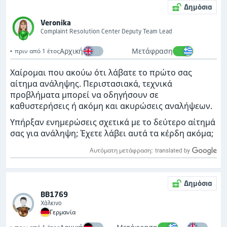
Δημόσια
Veronika
Complaint Resolution Center Deputy Team Lead
Αρχική
Μετάφραση
πριν από 1 έτος
Χαίρομαι που ακούω ότι λάβατε το πρώτο σας
αίτημα ανάληψης. Περιστασιακά, τεχνικά
προβλήματα μπορεί να οδηγήσουν σε
καθυστερήσεις ή ακόμη και ακυρώσεις αναλήψεων.
Υπήρξαν ενημερώσεις σχετικά με το δεύτερο αίτημά
σας για ανάληψη; Έχετε λάβει αυτά τα κέρδη ακόμα;
Αυτόματη μετάφραση:
Δημόσια
BB1769
Χάλκινο
Γερμανία