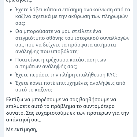
Έχετε λάβει κάποια επίσημη ανακοίνωση από το
καζίνο σχετικά με την ακύρωση των πληρωμών
σας;
Θα μπορούσατε να μου στείλετε ένα
στιγμιότυπο οθόνης του ιστορικού συναλλαγών
σας που να δείχνει τα πρόσφατα αιτήματα
ανάληψης που υποβάλατε;
Ποια είναι η τρέχουσα κατάσταση των
αιτημάτων ανάληψής σας;
Έχετε περάσει την πλήρη επαλήθευση KYC;
Έχετε κάνει ποτέ επιτυχημένες αναλήψεις από
αυτό το καζίνο;
Ελπίζω να μπορέσουμε να σας βοηθήσουμε να
επιλύσετε αυτό το πρόβλημα το συντομότερο
δυνατό. Σας ευχαριστούμε εκ των προτέρων για την
απάντησή σας.
Με εκτίμηση,