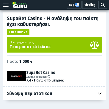
EL
|
Είσοδος
SupaBet Casino - Η ανάληψη του παίκτη
έχει καθυστερήσει.
Επιλύθηκε
Η ετυμηγορία μας
Το περιστατικό έκλεισε
Ποσό:
1.000 €
SupaBet Casino
Δείκτης ασφάλειας
7.4
Πάνω από μέτριος
Σύνοψη περιστατικού