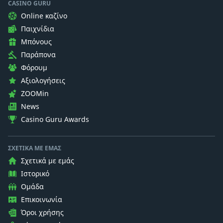
CASINO GURU
Online καζίνο
Παιχνίδια
Μπόνους
Παράπονα
Φόρουμ
Αξιολογήσεις
ZOOMin
News
Casino Guru Awards
ΣΧΕΤΙΚΆ ΜΕ ΕΜΆΣ
Σχετικά με εμάς
Ιστορικό
Ομάδα
Επικοινωνία
Όροι χρήσης