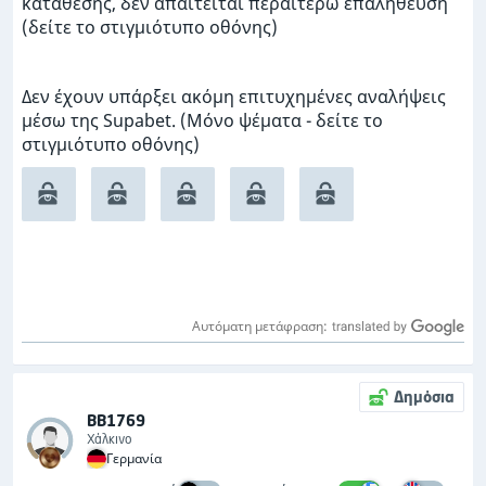
κατάθεσης, δεν απαιτείται περαιτέρω επαλήθευση
(δείτε το στιγμιότυπο οθόνης)
Δεν έχουν υπάρξει ακόμη επιτυχημένες αναλήψεις
μέσω της Supabet. (Μόνο ψέματα - δείτε το
στιγμιότυπο οθόνης)
Αυτόματη μετάφραση:
Δημόσια
BB1769
Χάλκινο
Γερμανία