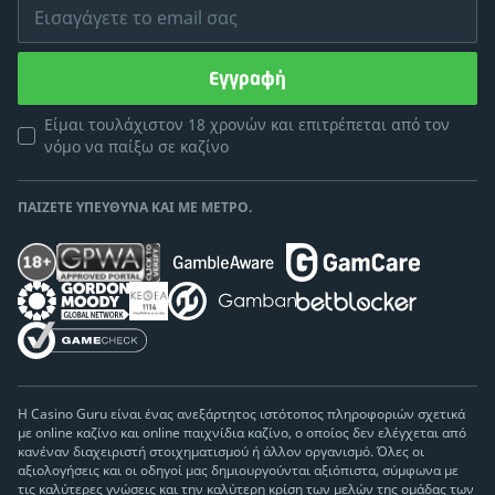
Εισαγάγετε το email σας
Εγγραφή
Είμαι τουλάχιστον 18 χρονών και επιτρέπεται από τον
νόμο να παίξω σε καζίνο
ΠΑΊΖΕΤΕ ΥΠΕΎΘΥΝΑ ΚΑΙ ΜΕ ΜΈΤΡΟ.
Η Casino Guru είναι ένας ανεξάρτητος ιστότοπος πληροφοριών σχετικά
με online καζίνο και online παιχνίδια καζίνο, ο οποίος δεν ελέγχεται από
κανέναν διαχειριστή στοιχηματισμού ή άλλον οργανισμό. Όλες οι
αξιολογήσεις και οι οδηγοί μας δημιουργούνται αξιόπιστα, σύμφωνα με
τις καλύτερες γνώσεις και την καλύτερη κρίση των μελών της ομάδας των