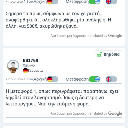
Αρχική
Μετάφραση
πριν από 1 έτος
Σήμερα το πρωί, σύμφωνα με τον χειριστή,
αναφέρθηκε ότι ολοκληρώθηκε μία ανάληψη. Η
άλλη, για 500€, ακυρώθηκε ξανά.
Αυτόματη μετάφραση:
Δημόσια
BB1769
Χάλκινο
Γερμανία
Αρχική
Μετάφραση
πριν από 1 έτος
Η μεταφορά 1, όπως περιγράφεται παραπάνω, έχει
ληφθεί στον λογαριασμό. Ίσως η δεύτερη να
λειτουργήσει. Ναι, την επόμενη φορά.
Αυτόματη μετάφραση: