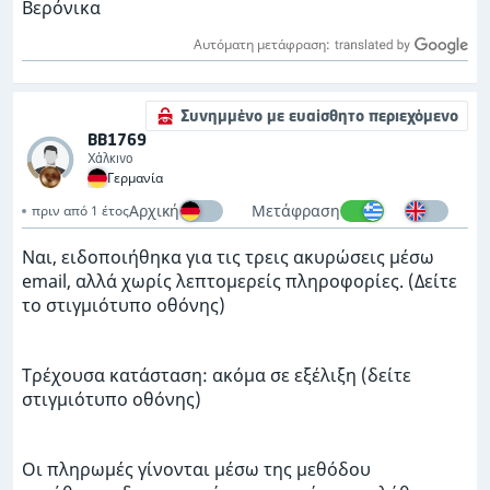
Βερόνικα
Αυτόματη μετάφραση:
Συνημμένο με ευαίσθητο περιεχόμενο
BB1769
Χάλκινο
Γερμανία
Αρχική
Μετάφραση
πριν από 1 έτος
Ναι, ειδοποιήθηκα για τις τρεις ακυρώσεις μέσω
email, αλλά χωρίς λεπτομερείς πληροφορίες. (Δείτε
το στιγμιότυπο οθόνης)
Τρέχουσα κατάσταση: ακόμα σε εξέλιξη (δείτε
στιγμιότυπο οθόνης)
Οι πληρωμές γίνονται μέσω της μεθόδου