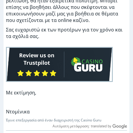
βελτίωση, θα ήταν εξαιρετικά πολύτιμη. Μπορεί
επίσης να βοηθήσει άλλους που σκέφτονται να
επικοινωνήσουν μαζί μας για βοήθεια σε θέματα
που σχετίζονται με τα online καζίνο.
Σας ευχαριστώ εκ των προτέρων για τον χρόνο και
τα σχόλιά σας.
Με εκτίμηση,
Ντομίνικα
Έγινε επεξεργασία από έναν διαχειριστή της Casino Guru
Αυτόματη μετάφραση: