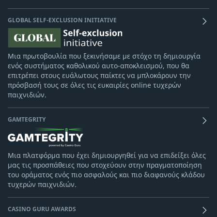
GLOBAL SELF-EXCLUSION INITIATIVE
Μια πρωτοβουλία που ξεκινήσαμε με στόχο τη δημιουργία
ενός συστήματος καθολικού αυτο-αποκλεισμού, που θα
επιτρέπει στους ευάλωτους παίκτες να μπλοκάρουν την
πρόσβασή τους σε όλες τις ευκαιρίες online τυχερών
παιχνιδιών.
GAMTEGRITY
Μια πλατφόρμα που έχει δημιουργηθεί για να επιδείξει όλες
μας τις προσπάθειες που στοχεύουν στην πραγματοποίηση
του οράματος ενός πιο ασφαλούς και πιο διαφανούς κλάδου
τυχερών παιχνιδιών.
CASINO GURU AWARDS