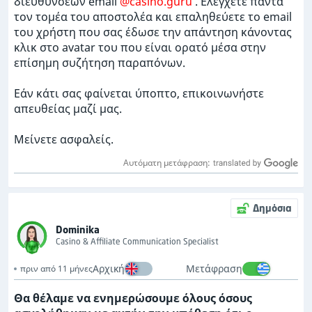
διευθύνσεων email
@casino.guru
. Ελέγχετε πάντα
τον τομέα του αποστολέα και επαληθεύετε το email
του χρήστη που σας έδωσε την απάντηση κάνοντας
κλικ στο avatar του που είναι ορατό μέσα στην
επίσημη συζήτηση παραπόνων.
Εάν κάτι σας φαίνεται ύποπτο, επικοινωνήστε
απευθείας μαζί μας.
Μείνετε ασφαλείς.
Αυτόματη μετάφραση:
Δημόσια
Dominika
Casino & Affiliate Communication Specialist
Αρχική
Μετάφραση
πριν από 11 μήνες
Θα θέλαμε να ενημερώσουμε όλους όσους