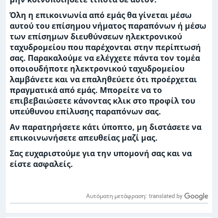
Όλη η επικοινωνία από εμάς θα γίνεται μέσω
αυτού του επίσημου νήματος παραπόνων ή μέσω
των επίσημων διευθύνσεων ηλεκτρονικού
ταχυδρομείου που παρέχονται στην περίπτωσή
σας. Παρακαλούμε να ελέγχετε πάντα τον τομέα
οποιουδήποτε ηλεκτρονικού ταχυδρομείου
λαμβάνετε και να επαληθεύετε ότι προέρχεται
πραγματικά από εμάς. Μπορείτε να το
επιβεβαιώσετε κάνοντας κλικ στο προφίλ του
υπεύθυνου επίλυσης παραπόνων σας.
Αν παρατηρήσετε κάτι ύποπτο, μη διστάσετε να
επικοινωνήσετε απευθείας μαζί μας.
Σας ευχαριστούμε για την υπομονή σας και να
είστε ασφαλείς.
Αυτόματη μετάφραση: