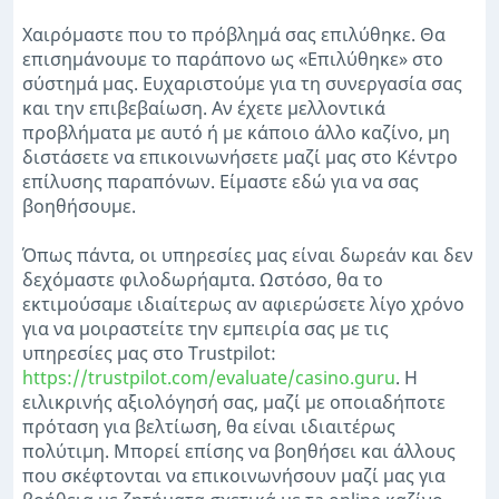
Χαιρόμαστε που το πρόβλημά σας επιλύθηκε. Θα
επισημάνουμε το παράπονο ως «Επιλύθηκε» στο
σύστημά μας. Ευχαριστούμε για τη συνεργασία σας
και την επιβεβαίωση. Αν έχετε μελλοντικά
προβλήματα με αυτό ή με κάποιο άλλο καζίνο, μη
διστάσετε να επικοινωνήσετε μαζί μας στο Κέντρο
επίλυσης παραπόνων. Είμαστε εδώ για να σας
βοηθήσουμε.
Όπως πάντα, οι υπηρεσίες μας είναι δωρεάν και δεν
δεχόμαστε φιλοδωρήαμτα. Ωστόσο, θα το
εκτιμούσαμε ιδιαίτερως αν αφιερώσετε λίγο χρόνο
για να μοιραστείτε την εμπειρία σας με τις
υπηρεσίες μας στο Trustpilot:
https://trustpilot.com/evaluate/casino.guru
. Η
ειλικρινής αξιολόγησή σας, μαζί με οποιαδήποτε
πρόταση για βελτίωση, θα είναι ιδιαιτέρως
πολύτιμη. Μπορεί επίσης να βοηθήσει και άλλους
που σκέφτονται να επικοινωνήσουν μαζί μας για