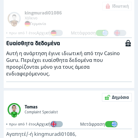
Ιδιωτική
kingmuradi01086
Χάλκινο
Γερμανία
Αρχική
Μετάφραση
πριν από 1 έτος
Ευαίσθητα δεδομένα
Αυτή η ανάρτηση έγινε ιδιωτική από την Casino
Guru. Περιέχει ευαίσθητα δεδομένα που
προορίζονται μόνο για τους άμεσα
ενδιαφερόμενους.
Δημόσια
Tomas
Complaint Specialist
Αρχική
Μετάφραση
πριν από 1 έτος
Αγαπητέ/-ή kingmuradi01086,