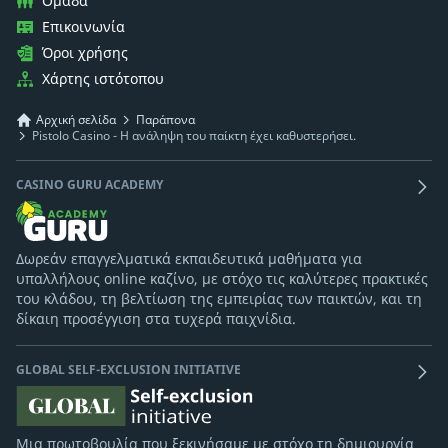
Ομάδα
Επικοινωνία
Όροι χρήσης
Χάρτης ιστότοπου
Αρχική σελίδα
Παράπονα
Pistolo Casino - Η ανάληψη του παίκτη έχει καθυστερήσει.
CASINO GURU ACADEMY
Δωρεάν επαγγελματικά εκπαιδευτικά μαθήματα για
υπαλλήλους online καζίνο, με στόχο τις καλύτερες πρακτικές
του κλάδου, τη βελτίωση της εμπειρίας των παικτών, και τη
δίκαιη προσέγγιση στα τυχερά παιχνίδια.
GLOBAL SELF-EXCLUSION INITIATIVE
Μια πρωτοβουλία που ξεκινήσαμε με στόχο τη δημιουργία