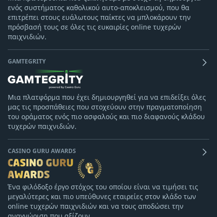
ενός συστήματος καθολικού αυτο-αποκλεισμού, που θα
επιτρέπει στους ευάλωτους παίκτες να μπλοκάρουν την
πρόσβασή τους σε όλες τις ευκαιρίες online τυχερών
παιχνιδιών.
GAMTEGRITY
Μια πλατφόρμα που έχει δημιουργηθεί για να επιδείξει όλες
μας τις προσπάθειες που στοχεύουν στην πραγματοποίηση
του οράματος ενός πιο ασφαλούς και πιο διαφανούς κλάδου
τυχερών παιχνιδιών.
CASINO GURU AWARDS
Ένα φιλόδοξο έργο στόχος του οποίου είναι να τιμήσει τις
μεγαλύτερες και πιο υπεύθυνες εταιρείες στον κλάδο των
online τυχερών παιχνιδιών και να τους αποδώσει την
αναγνώριση που αξίζουν.