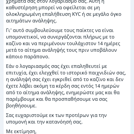
χρήματά σας στον λογαριασμό σας. Αυτή η
καθυστέρηση μπορεί να οφείλεται σε μη
ολοκληρωμένη επαλήθευση KYC ή σε μεγάλο όγκο
αιτημάτων ανάληψης.
Γι' αυτό συμβουλεύουμε τους παίκτες να είναι
υπομονετικοί, να συνεργάζονται πλήρως με το
καζίνο και να περιμένουν τουλάχιστον 14 ημέρες
μετά το αίτημα ανάληψής τους πριν υποβάλουν
κάποιο παράπονο.
Εάν ο λογαριασμός σας έχει επαληθευτεί με
επιτυχία, έχει ελεγχθεί το ιστορικό παιχνιδιών σας,
η ανάληψή σας έχει εγκριθεί από το καζίνο και δεν
έχετε λάβει ακόμη τα κέρδη σας εντός 14 ημερών
από το αίτημα ανάληψης, ενημερώστε μας και θα
παρέμβουμε και θα προσπαθήσουμε να σας
βοηθήσουμε.
Σας ευχαριστούμε εκ των προτέρων για την
υπομονή και την κατανόησή σας.
Με εκτίμηση,