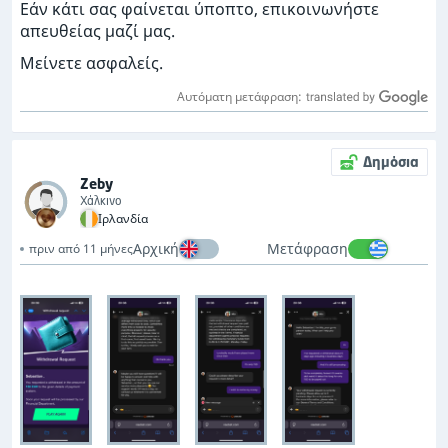
Εάν κάτι σας φαίνεται ύποπτο, επικοινωνήστε
απευθείας μαζί μας.
Μείνετε ασφαλείς.
Αυτόματη μετάφραση:
Δημόσια
Zeby
Χάλκινο
Ιρλανδία
Αρχική
Μετάφραση
πριν από 11 μήνες