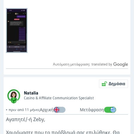
Αυτόματη μετάφραση:
Δημόσια
Natalia
Casino & Affiliate Communication Specialist
Αρχική
Μετάφραση
πριν από 11 μήνες
Αγαπητέ/-ή Zeby,
Χαιρόμαστε που το πρόβλημά σας επιλύθηκε. Θα