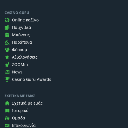
CASINO GURU
Online καζίνο
Παιχνίδια
Μπόνους
Παράπονα
Φόρουμ
Αξιολογήσεις
ZOOMin
News
Casino Guru Awards
ΣΧΕΤΙΚΆ ΜΕ ΕΜΆΣ
Σχετικά με εμάς
Ιστορικό
Ομάδα
Επικοινωνία