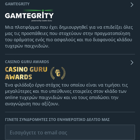
GAMTEGRITY
Μια πλατφόρμα που έχει δημιουργηθεί για να επιδείξει όλες
μας τις προσπάθειες που στοχεύουν στην πραγματοποίηση
του οράματος ενός πιο ασφαλούς και πιο διαφανούς κλάδου
τυχερών παιχνιδιών.
CASINO GURU AWARDS
Ένα φιλόδοξο έργο στόχος του οποίου είναι να τιμήσει τις
μεγαλύτερες και πιο υπεύθυνες εταιρείες στον κλάδο των
online τυχερών παιχνιδιών και να τους αποδώσει την
αναγνώριση που αξίζουν.
ΓΊΝΕΤΕ ΣΥΝΔΡΟΜΗΤΈΣ ΣΤΟ ΕΝΗΜΕΡΩΤΙΚΌ ΔΕΛΤΊΟ ΜΑΣ
Εισαγάγετε το email σας