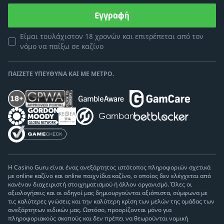
Εγγραφή
Είμαι τουλάχιστον 18 χρονών και επιτρέπεται από τον
νόμο να παίξω σε καζίνο
ΠΑΊΖΕΤΕ ΥΠΕΎΘΥΝΑ ΚΑΙ ΜΕ ΜΈΤΡΟ.
Η Casino Guru είναι ένας ανεξάρτητος ιστότοπος πληροφοριών σχετικά
με online καζίνο και online παιχνίδια καζίνο, ο οποίος δεν ελέγχεται από
κανέναν διαχειριστή στοιχηματισμού ή άλλον οργανισμό. Όλες οι
αξιολογήσεις και οι οδηγοί μας δημιουργούνται αξιόπιστα, σύμφωνα με
τις καλύτερες γνώσεις και την καλύτερη κρίση των μελών της ομάδας των
ανεξάρτητων ειδικών μας. Ωστόσο, προορίζονται μόνο για
πληροφοριακούς σκοπούς και δεν πρέπει να θεωρούνται νομική