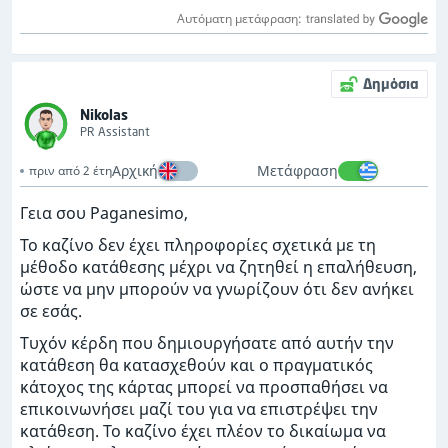
Αυτόματη μετάφραση:
Δημόσια
Nikolas
PR Assistant
Αρχική
Μετάφραση
πριν από 2 έτη
Γεια σου Paganesimo,
Το καζίνο δεν έχει πληροφορίες σχετικά με τη
μέθοδο κατάθεσης μέχρι να ζητηθεί η επαλήθευση,
ώστε να μην μπορούν να γνωρίζουν ότι δεν ανήκει
σε εσάς.
Τυχόν κέρδη που δημιουργήσατε από αυτήν την
κατάθεση θα κατασχεθούν και ο πραγματικός
κάτοχος της κάρτας μπορεί να προσπαθήσει να
επικοινωνήσει μαζί του για να επιστρέψει την
κατάθεση. Το καζίνο έχει πλέον το δικαίωμα να