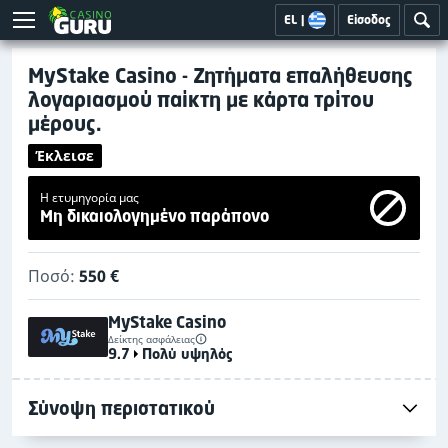
EL
|
Είσοδος
MyStake Casino - Ζητήματα επαλήθευσης
λογαριασμού παίκτη με κάρτα τρίτου
μέρους.
Έκλεισε
Η ετυμηγορία μας
Μη δικαιολογημένο παράπονο
Ποσό:
550 €
MyStake Casino
Δείκτης ασφάλειας
9.7
Πολύ υψηλός
Σύνοψη περιστατικού