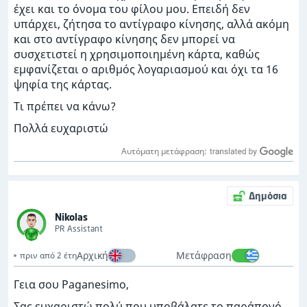
έχει και το όνομα του φίλου μου. Επειδή δεν
υπάρχει, ζήτησα το αντίγραφο κίνησης, αλλά ακόμη
και στο αντίγραφο κίνησης δεν μπορεί να
συσχετιστεί η χρησιμοποιημένη κάρτα, καθώς
εμφανίζεται ο αριθμός λογαριασμού και όχι τα 16
ψηφία της κάρτας.
Τι πρέπει να κάνω?
Πολλά ευχαριστώ
Αυτόματη μετάφραση:
Δημόσια
Nikolas
PR Assistant
Αρχική
Μετάφραση
πριν από 2 έτη
Γεια σου Paganesimo,
Σας ευχαριστώ πολύ που υποβάλατε το παράπονό