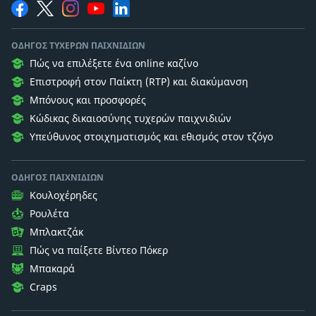
ΟΔΗΓΌΣ ΤΥΧΕΡΏΝ ΠΑΙΧΝΙΔΙΏΝ
Πώς να επιλέξετε ένα online καζίνο
Επιστροφή στον Παίκτη (RTP) και διακύμανση
Μπόνους και προσφορές
Κώδικας δικαιοσύνης τυχερών παιχνιδιών
Υπεύθυνος στοιχηματισμός και εθισμός στον τζόγο
ΟΔΗΓΌΣ ΠΑΙΧΝΙΔΙΏΝ
Κουλοχέρηδες
Ρουλέτα
Μπλακτζάκ
Πώς να παίξετε Βίντεο Πόκερ
Μπακαρά
Craps