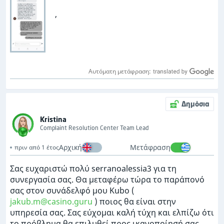
,
Αυτόματη μετάφραση:
Δημόσια
Kristina
Complaint Resolution Center Team Lead
Αρχική
Μετάφραση
πριν από 1 έτος
Σας ευχαριστώ πολύ serranoalessia3 για τη
συνεργασία σας. Θα μεταφέρω τώρα το παράπονό
σας στον συνάδελφό μου Kubo (
jakub.m@casino.guru
) ποιος θα είναι στην
υπηρεσία σας. Σας εύχομαι καλή τύχη και ελπίζω ότι
το πρόβλημα θα επιλυθεί προς ικανοποίησή σας