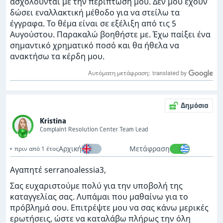
ασχολούνται με την περίπτωσή μου. Δεν μου έχουν
δώσει εναλλακτική μέθοδο για να στείλω τα
έγγραφα. Το θέμα είναι σε εξέλιξη από τις 5
Αυγούστου. Παρακαλώ βοηθήστε με. Έχω παίξει ένα
σημαντικό χρηματικό ποσό και θα ήθελα να
ανακτήσω τα κέρδη μου.
Αυτόματη μετάφραση:
Δημόσια
Kristina
Complaint Resolution Center Team Lead
Αρχική
Μετάφραση
πριν από 1 έτος
Αγαπητέ serranoalessia3,
Σας ευχαριστούμε πολύ για την υποβολή της
καταγγελίας σας. Λυπάμαι που μαθαίνω για το
πρόβλημά σου. Επιτρέψτε μου να σας κάνω μερικές
ερωτήσεις, ώστε να καταλάβω πλήρως την όλη