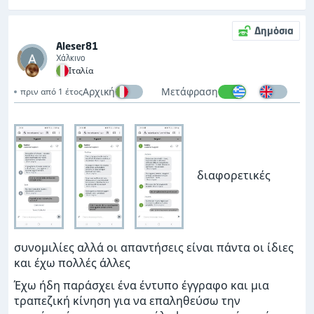
Δημόσια
Aleser81
Χάλκινο
Ιταλία
Αρχική
Μετάφραση
πριν από 1 έτος
διαφορετικές
συνομιλίες αλλά οι απαντήσεις είναι πάντα οι ίδιες
και έχω πολλές άλλες
Έχω ήδη παράσχει ένα έντυπο έγγραφο και μια
τραπεζική κίνηση για να επαληθεύσω την