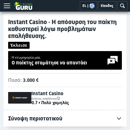
EL
|
Είσοδος
Instant Casino - Η απόσυρση του παίκτη
καθυστερεί λόγω προβλημάτων
επαλήθευσης.
Έκλεισε
Η ετυμηγορία μας
Ο παίκτης σταμάτησε να απαντάει
Ποσό:
3.000 €
Instant Casino
Δείκτης ασφάλειας
0.7
Πολύ χαμηλός
Σύνοψη περιστατικού