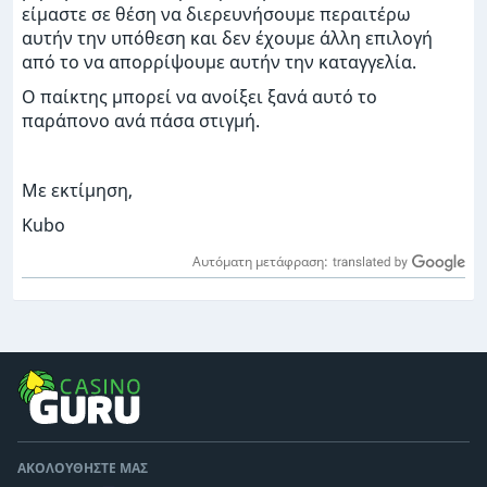
είμαστε σε θέση να διερευνήσουμε περαιτέρω
αυτήν την υπόθεση και δεν έχουμε άλλη επιλογή
από το να απορρίψουμε αυτήν την καταγγελία.
Ο παίκτης μπορεί να ανοίξει ξανά αυτό το
παράπονο ανά πάσα στιγμή.
Με εκτίμηση,
Kubo
Αυτόματη μετάφραση:
ΑΚΟΛΟΥΘΉΣΤΕ ΜΑΣ