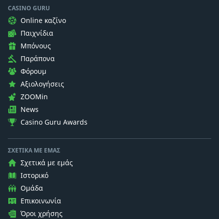
CASINO GURU
Online καζίνο
Παιχνίδια
Μπόνους
Παράπονα
Φόρουμ
Αξιολογήσεις
ZOOMin
News
Casino Guru Awards
ΣΧΕΤΙΚΆ ΜΕ ΕΜΆΣ
Σχετικά με εμάς
Ιστορικό
Ομάδα
Επικοινωνία
Όροι χρήσης