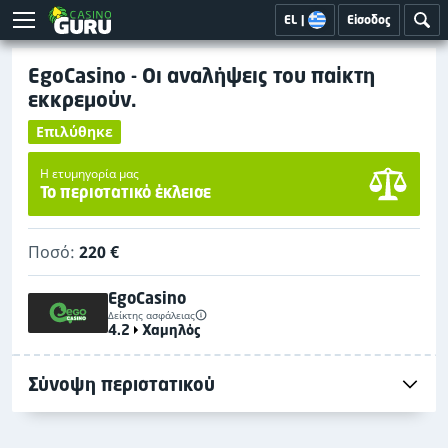
EL
|
Είσοδος
EgoCasino - Οι αναλήψεις του παίκτη
εκκρεμούν.
Επιλύθηκε
Η ετυμηγορία μας
Το περιστατικό έκλεισε
Ποσό:
220 €
EgoCasino
Δείκτης ασφάλειας
4.2
Χαμηλός
Σύνοψη περιστατικού