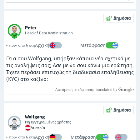
Δημόσια
Peter
Head of Data Administration
Αρχική
Μετάφραση
πριν από 6 έτη
Γεια σου Wolfgang, υπήρξαν κάποια νέα σχετικά με
τις αναλήψεις σας; Ασε με να σου κάνω μια ερώτηση.
Έχετε περάσει επιτυχώς τη διαδικασία επαλήθευσης
(KYC) στο καζίνο;
Αυτόματη μετάφραση:
Δημόσια
Wolfgang
Μη εγγεγραμμένος χρήστης
Αυστρία
Αρχική
Μετάφραση
πριν από 6 έτη