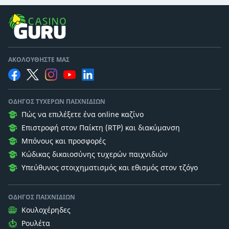
ΑΚΟΛΟΥΘΉΣΤΕ ΜΑΣ
ΟΔΗΓΌΣ ΤΥΧΕΡΏΝ ΠΑΙΧΝΙΔΙΏΝ
Πώς να επιλέξετε ένα online καζίνο
Επιστροφή στον Παίκτη (RTP) και διακύμανση
Μπόνους και προσφορές
Κώδικας δικαιοσύνης τυχερών παιχνιδιών
Υπεύθυνος στοιχηματισμός και εθισμός στον τζόγο
ΟΔΗΓΌΣ ΠΑΙΧΝΙΔΙΏΝ
Κουλοχέρηδες
Ρουλέτα