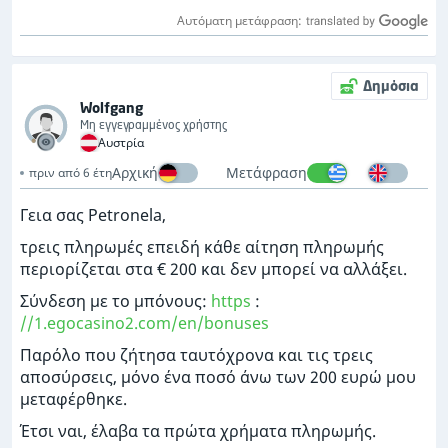
Αυτόματη μετάφραση:
Δημόσια
Wolfgang
Μη εγγεγραμμένος χρήστης
Αυστρία
Αρχική
Μετάφραση
πριν από 6 έτη
Γεια σας Petronela,
τρεις πληρωμές επειδή κάθε αίτηση πληρωμής
περιορίζεται στα € 200 και δεν μπορεί να αλλάξει.
Σύνδεση με το μπόνους:
https
:
//1.egocasino2.com/en/bonuses
Παρόλο που ζήτησα ταυτόχρονα και τις τρεις
αποσύρσεις, μόνο ένα ποσό άνω των 200 ευρώ μου
μεταφέρθηκε.
Έτσι ναι, έλαβα τα πρώτα χρήματα πληρωμής.