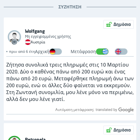
ΣΥΖΉΤΗΣΗ
Δημόσια
Wolfgang
Μη εγγεγραμμένος χρήστης
Αυστρία
Αρχική
Μετάφραση
πριν από 6 έτη
Ζήτησα συνολικά τρεις πληρωμές στις 10 Μαρτίου
2020. Δύο ο καθένας πάνω από 200 ευρώ και ένας
πάνω από 20 ευρώ. Μεταφέρθηκε πληρωμή άνω των
200 ευρώ, ενώ οι άλλες δύο φαίνεται να εκκρεμούν.
Στη Ζωντανή συνομιλία, μου λένε μόνο να περιμένω,
αλλά δεν μου λένε γιατί.
Αυτόματη μετάφραση:
Δημόσια
Petronela