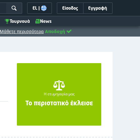
EL
|
Είσοδος
Εγγραφή
Τουρνουά
News
Μάθετε περισσότερα
Αποδοχή
Η ετυμηγορία μας
Το περιστατικό έκλεισε