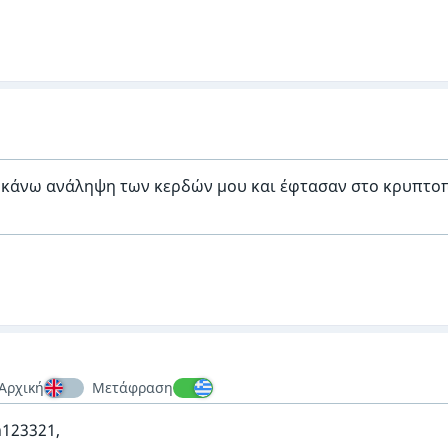
κάνω ανάληψη των κερδών μου και έφτασαν στο κρυπτοπ
Αρχική
Μετάφραση
n123321,