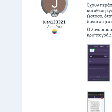
Έχουν περάσ
κατάθεση έγ
Ωστόσο, ότα
δυνατότητα κ
juan123321
Ασημένιο
Ο λογαριασμό
κρυπτογράφη