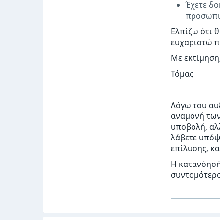
Έχετε δο
προσωπικ
Ελπίζω ότι 
ευχαριστώ π
Με εκτίμηση
Τόμας
Λόγω του αυ
αναμονή των
υποβολή, αλ
λάβετε υπόψη
επίλυσης, κ
Η κατανόησή 
συντομότερο