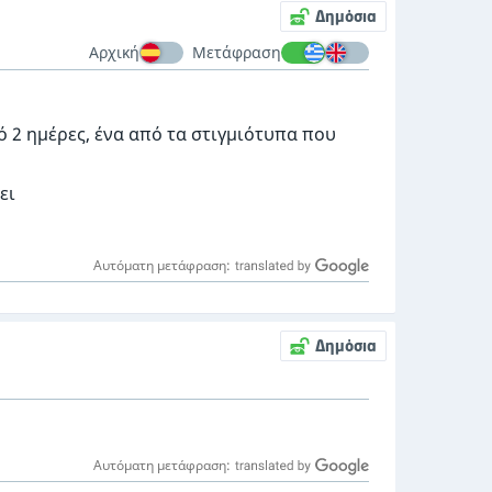
Δημόσια
Αρχική
Μετάφραση
 2 ημέρες, ένα από τα στιγμιότυπα που
ει
Αυτόματη μετάφραση:
Δημόσια
Αυτόματη μετάφραση: